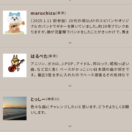
好きなジャンル
らから。
https://youtu.be/qU9rR_MGnNk?si=79rLxo0
パート
ポップス , ロック , パンク/メロコア , ハードロック/ヘヴィメタル , ファンク/
VZF7m4si3
https://youtu.be/qU9rR_MGnNk?si=mFA
maruchizu
ピアノ/キーボード
(東京)
ブルース , ジャズ/フュージョン , ソウル/R＆B , スカ/ロカビリー
aGb8myOL-3TJ1
https://youtube.com/@v-em7ft?si
（2025.1.11 初参加）
20代の頃GLAYのコピバンやオリジ
=NCmKX2w23DvaEHJY
https://youtu.be/g-cTuMNY
好きなアーティスト
ナルのバンドでギターを弾いていました。約20年ブランクあ
プレイヤー参加予定
DiU?si=-Uih-fLX_BbDUvRy
ライブの告知は、Facebook
UK/YES/EL＆P/VowWow/Rainbow/VAN HALEN/Asia/Journey/TOT
りますが、娘が児童館でバンドをしたことがきっかけで、羨ま
でお伝えしてます。
https://www.facebook.com/profil
O/NIGHT RANGER/Alcatrazz/Bon Jovi/浜田麻里/Deep Purple/Con
しくて我慢できなくなりギターを再開しました。
家で聴くのは
e.php?id=61553170277671
cert Moon/It bites/Guiffria/KENSO/Duran Duran/David Foster/松
ほぼJポップ・Jロックですが、ギター弾くなら激しい・速い・重
メッセージ
たいのが好きです。ギターが本命ですが、ごくまれに他パート
田聖子/Whitney Houston
パート
にも挑戦させていただくかもしれません（初心者です）。
下
はるぺた
ギター
(東京)
好きなジャンル
手くそなので、ご迷惑をおかけしてしまうかもしれませんが、
アニソン、ボカロ、J-POP、アイドル、邦ロック、昭和っぽい
バンド大好きなのでみなさんと一緒に楽しみたいです！死ぬ
ハードロック/ヘヴィメタル
好きなアーティスト
曲、など広く浅く ベースがかっこいい日本語の曲が好きで
までにピロピロ弾けるようになりたいので、ギタリストの皆
hide、ONE OK ROCK、MY FIRST STORY 、SUPER BEAVER、JUDY AND
す。
最近5弦を手に入れたのでベース頑張るぞの気持ちで
プレイヤー参加予定
さんアドバイスいただけたら大変嬉しいです！どうぞよろしく
MARY、GLAY、 GO!GO!7188、SHAKALABBITS、GUN DOG、リンキンパー
す。
邦楽のベース枠が空いてたら勝手に入りがちです。
よろ
お願いします(^^)！
ク、マイキ
しくお願いいたします（°▽°）
パート
好きなジャンル
メッセージ
とっしー
ボーカル , ベース
(神奈川)
ロック , パンク/メロコア , ハードロック/ヘヴィメタル
色々な曲にチャレンジしたいと思います、どうぞよろしくお願
好きなアーティスト
いします。
プレイヤー参加予定
マクロス、けいおん！、ガルデモ、水樹奈々、吉岡亜衣加、島谷ひとみ、天野月
子、SCANDAL、ポルノ、ジャニーズ、ハロプロ、東方Project、デラデラ、ずとま
よ、コシュニエ、緑黄色社会、岸田教団、RADWIMPS、9mm、UNISON..、