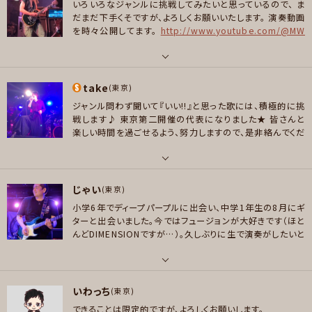
da / 高橋優 / 阿部真央 / YUI など。 ギタリストだとtoddyとTKが好きで
いろいろなジャンルに挑戦してみたいと思っているので、
ま
好きなアーティスト
す。
だまだ下手くそですが、よろしくお願いいたします。
演奏動画
Bon Jovi/Queen/Deep Purple/TMNとか ←時が止まっております。。。
を時々公開してます。
http://www.youtube.com/@MW
好きなジャンル
GUITARCH
好きなジャンル
ポップス , ロック
ポップス , ロック , ファンク/ブルース , ジャズ/フュージョン
パート
プレイヤー参加予定
take
ギター
(東京)
プレイヤー参加予定
ジャンル問わず聞いて『いい!!』と思った歌には、積極的に挑
好きなアーティスト
戦します♪
東京第二開催の代表になりました★
皆さんと
Jeff Beck、John Mayer、John Sykes、Steve Clark、Edward Van Hale
メッセージ
楽しい時間を過ごせるよう、努力しますので、是非絡んでくだ
メッセージ
n、Andy Summers、今剛、菊地英昭などなど
さい!!
LOUDNESSのコピーバンド、VOW WOWのコピーバ
ンドに所属しております(*゜∀゜)
それぞれのバンドの告知
好きなジャンル
は、Facebookでしておりますので、友達申請してくれる方
パート
ポップス , ロック , ハードロック/ヘヴィメタル
は気軽にお声掛けください♪
Vowwowバンドの公式Face
じゃい
ボーカル , 管楽器
(東京)
book はコチラ
https://www.facebook.com/profile.
プレイヤー参加予定
小学6年でディープパープルに出会い、中学1年生の8月にギ
php?id=61553170277671
好きなアーティスト
ターと出会いました。今ではフュージョンが大好きです（ほと
LOUDNESS 聖飢魔II THE冠 デラックス×デラックス
んどDIMENSIONですが…）。久しぶりに生で演奏がしたいと
思っていたときにシーゲルさんにこのイベントの話を聞きま
好きなジャンル
メッセージ
した。よろしくお願いします！！
ロック , ハードロック/ヘヴィメタル
パート
いわっち
ギター
(東京)
プレイヤー参加予定
できることは限定的ですが、よろしくお願いします。