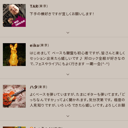
パート
ロック , ハードロック/ヘヴィメタル , ファンク/ブルース , ジャズ/フュージョ
いてみた動画アップしております↓
https://youtube.co
TAR
ドラム
(東京)
ン
m/@yoshikowithdrums?si=NYtYj36nNlo93j60
下手の横好きですが宜しくお願いします！
好きなアーティスト
プレイヤー参加予定
HYDE、VAMPS、真天地開闢集団ジグザグ 、AJICO、JUDE、THE YELLOW M
ONKEY、Cocco、椎名林檎 90年代あたりのロック、ポップスなど
好きなジャンル
パート
メッセージ
ポップス , ロック , ハードロック/ヘヴィメタル , ファンク/ブルース , ジャズ/
eiko
ドラム
(東京)
フュージョン , クラシック
はじめまして
ベースも鍵盤も初心者ですが、皆さんと楽しく
好きなジャンル
セッション出来たら嬉しいです♪
邦ロック全般が好きなの
プレイヤー参加予定
ポップス , ロック , ハードロック/ヘヴィメタル
で、フェスやライブにもよく行きます
一期一会(^-^)
プレイヤー参加予定
パート
メッセージ
ハタ
ベース , ピアノ/キーボード
(東京)
メッセージ
よくベースを弾いていますが、たまにギターも弾いてます。「ど
好きなアーティスト
っちなんですか」ってよく聞かれます。気分次第です。
極度の
*sumika *SUPER BEAVER*スピッツ*Mr.Children*Vaundy*back num
人見知りですが、いろいろできたら嬉しいです。よろしくお願
ber*Ten Twenty*ポルノグラフィティ* THE YELLOW MONKEY*DISH//*
いします。
Nobel bright*ハンブレッダーズ*Kroi*緑黄色社会*TOMOO*離婚伝説*C
hilli Beans.*米津玄師
パート