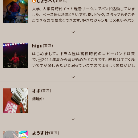
しょうへい
ギター , ベース
(東京)
好きなジャンル
大学，大学院時代ずっと軽音サークルでバンド活動していま
ポップス , ロック , ジャズ/フュージョン , ゴスペル/アカペラ
好きなアーティスト
した．
ベース歴は9年くらいです．指，ピック，スラップもそこそ
red hot chilli peppers、alexandros、blankey jet city、glim spanky、
こできるので幅広くできます．好きなジャンルはメタルやパン
プレイヤー参加予定
number girl、oasis、john butler trio、scoobie do、クラムボン、椎名林
ク系ですが，学生時代はAcid Black Cherry,10-FEET，チ
檎、ペルソナのサントラ、baker brothers、TMGE、BiSH、super butter do
ャットモンチー，Bon Jovi等ジャンルにこだわらずいろんな
コピーをしました．
社会人になってもバンドを続けたいと思
g、toe、the hives、speedometer、ヨルシカ、ずっと真夜中でいいのに、linli
パート
っています．
趣味で気軽に集まってたまにライブする感じで
メッセージ
higu
n park、The Yellow Monkey、The New Master Sounds、Nujabes、The
ベース
(東京)
楽しくやりたいですね．
Strokes、星街すいせい、SAMURAI、The Music、globe、きのこ帝国、chilld
はじめまして。
ドラム歴は高校時代のコピーバンド以来
好きなアーティスト
spot、ayutthaya、結束バンド、Vaundy、スピッツ、相対性理論、Nakamura
で、2014年夏から習い始めたところです。
経験はすごく浅
10-FEET,Nothing's Carved In Stone,HEY SMITH,マキシマム ザ ホルモ
いですが楽しみたいと思っていますのでよろしくおねがいし
Emi、真心ブラザーズ、Junior Senior、Mando Diao、Cymbals、モノンク
ン,OKAMOTO'S,LOUDNESS,IRON MAIDEN,Judas Priest,Bon jovi,M
ます。
ル、Little Barrie、Big strides、Yeah Yeah Yeahs、Jet、Primal Scream、
R.BIG,AC/DC,Helloween
andymori、The Who、Hi-Standard、CAPSULE、エルヴィス・コステロ、安
パート
藤裕子、椿屋四重奏、Jizue、The Doors、SPECIAL OTHERS、ROVO、Indi
好きなジャンル
オポ
ドラム
(東京)
go Jam Unit、sgt.、くるり、G.Love & Special Sauce
ロック , パンク/メロコア , ハードロック/ヘヴィメタル
爆睡中
好きなアーティスト
好きなジャンル
プレイヤー参加予定
いきものがかり、JUDY AND MARY、GO!GO!7188、フリッパーズギター、LUN
ポップス , ロック , ファンク/ブルース , ジャズ/フュージョン
A SEA、 BUCK-TICK、Lynch、SISTER PAUL,X JAPAN,PINK、Black Sabb
プレイヤー参加予定
ath、八十八カ所巡礼、人間椅子、嘘つきバービー、ゆらゆら帝国
パート
メッセージ
好きなジャンル
ようすけ
ボーカル , ギター
(東京)