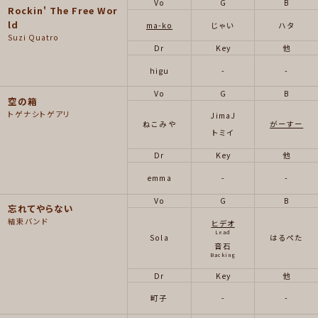
Vo
G
B
Rockin' The Free Wor
ld
ma-ko
じゃい
ハタ
Suzi Quatro
Dr
Key
他
higu
-
-
Vo
G
B
空の箱
トゲナシトゲアリ
JimaJ
ねこみや
がーすー
トミイ
Dr
Key
他
emma
-
-
Vo
G
B
忘れてやらない
結束バンド
ヒデオ
Lead
Sola
はるぺた
音石
Backing
Dr
Key
他
町子
-
-