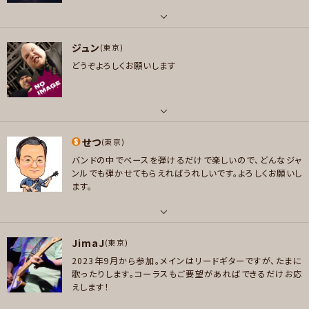
8年秋・神奈川から参加させていただいています。ドラムがメ
ソウル/R＆B , スカ/ロカビリー
enny Kravitz/Queens of the Stone Age/Stray Cats/David Bowie/S
インで、歌ったり踊ったり(笑)も大好きです。
HISHAMO/ブルーハーツ/プリプリ/Chara/スピッツ〜 邦楽・洋楽、新・旧好
プレイヤー参加予定
パート
きなアーティスト・楽曲たくさんで雑食ですが、主にロック、ロックンロールが
ジュン
ギター
(東京)
大好物です！
どうぞよろしくお願いします
好きなアーティスト
好きなジャンル
メッセージ
Alice In Chains、Beatles、Dizzy Mizz Lizzy、Extreme、Faith No Mor
ポップス , ロック , ファンク/ブルース , ソウル/R＆B , スカ/ロカビリー
e、Foo Fighters、Incubus、Korn、Limp Bizkit、Metallica、Mr. Bungle、
プレイヤー参加予定
Nuno、Pantera、Red Hot Chili Peppers、Soundgarden、Stone、Temp
パート
le Pilots、Tool、奥田民生など
せつ
ボーカル , ギター
(東京)
好きなジャンル
バンドの中でベースを弾けるだけで楽しいので、どんなジャ
メッセージ
好きなアーティスト
ロック , ハードロック/ヘヴィメタル , ファンク/ブルース , ジャズ/フュージョ
ンルでも弾かせてもらえればうれしいです。よろしくお願いし
kobukuro,Mr.Children,Southern All Stars,Ben Folds Five,Jack Joh
ます。
ン
nson,Oasis,Rolling Stones,Beatles
プレイヤー参加予定
好きなジャンル
パート
ポップス , ロック , ソウル/R＆B , ヒップホップ/レゲエ
JimaJ
ベース
(東京)
プレイヤー参加予定
メッセージ
2023年9月から参加。メインはリードギターですが、たまに
好きなアーティスト
歌ったりします。コーラスもご要望があればできるだけお応
キャンディダルファー、リチャードボナ
えします！
好きなジャンル
メッセージ