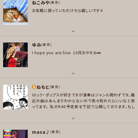
ジ経験はほぼR40のみですが、なりきり歌いが楽しいです。
ねこみや
え好きなんやろ？に支配され気味です。 ■BGM: 焚き火と虫の音の環境音 /
ボーカル
(東京)
アニソン、ガールズロック系を聞くとテンションが上がる傾向
アルゼンチンタンゴ / アイリッシュミュージック ■ゲームのサントラ: ファ
お気軽に誘っていただけたら嬉しいです＊
にあります。
R40で知らないジャンルの曲を色々知ることが
好きなアーティスト
イナルファンタジー3〜8 / ロマンシング・サガ3+ミンストレルソング / ソウル
できてます。
なんでも挑戦したいし、コーラスでもダンサーで
LiSA,Superfly,CHICO with Honyworks,大塚愛,SCANDAL,YOASOBI,Y
ブレイダー / SAGA2 ■アニメのサントラ: 蟲師 / white album / ラーゼフ
も気軽にお声がけいただきたいです！
よろしくお願いいたし
UI,ヨルシカ,緑黄色社会,他アニソンロック系統全般
ォン / ターンエーガンダム / アルジェントソーマ / Zガンダム ■特撮ソン
ます！
グ: メタルヒーロー / ウルトラマン全般 / マジレンジャー / 響鬼 / W / 牙狼
好きなジャンル
パート
が好きです🥸 捻くれてますが、わかる人がいたら❤️になります🌞 サブスクが
ポップス , ロック , ハードロック/ヘヴィメタル , アニソン/ボカロ
ゆみ
ボーカル
(東京)
世に出るまで、ワールドミュージック×日欧米の年間ベストヒットを TSUTAY
I hope you are fine.
10月おやすみ💤
プレイヤー参加予定
好きなアーティスト
A で毎月数十枚レンタルを２０年くらい続けてたので、これ好き✨️って曲が大
LiSA/amazarashi/majiko/supercell/backnumber/ロクデナシ/asmi/
方分かって対応可能なつもりでいます🐯
UVERworld/カンザキイオリ/REIRIE/ヨルシカ/秋山黄色/YOASOBI/Dio
好きなジャンル
s/VOCALOID/Mrs.Greenapple/緑黄色社会/さユり/あたらよ/サカナクシ
メッセージ
パート
ポップス , ロック , パンク/メロコア , ハードロック/ヘヴィメタル , ファンク/
ョン/にしな/RADWIMPS/LAD浪漫's
ねもと
ボーカル , ギター
(東京)
ブルース , ジャズ/フュージョン , ソウル/R＆B , ボサノバ/ラテン , クラシック
好きなジャンル
, ゴスペル/アカペラ , スカ/ロカビリー , スラッシュメタル/デスメタル , ハー
ロック・ポップスが好きですが演奏はジャンル問わずです。最
好きなアーティスト
ポップス , ロック , クラシック
近の曲はあんまりわからないので色々知れたらいいなと思
ドコア , ヒップホップ/レゲエ , ハウス/テクノ , アニソン/ボカロ
ELLEGARDEN / the HIATUS / MONOEYES / UNISON SQUARE GARDE
ってます。
私のR40予定表を下記で公開しております。もし
プレイヤー参加予定
N / クリープハイプ/ Aqua Times / GOOD ON THE REEL / polly / plen
プレイヤー参加予定
演奏のお誘いがある場合は事前にご確認いただくとスムー
ty /秋山黄色 / ART-SCHOOL /SHANK / yeti let you notice / リーガル
ズです。
https://docs.google.com/spreadsheets/d/1
3TmZ0IQfc_V3v_-RtQuymMAoPu7lAUc2rPvc24veds
リリー / PELICAN FANCLUB/ Grape Kiki / ナードマグネット/ yonige / N
パート
A/edit?gid=2139829274#gid=2139829274
masa♪
akamura Emi / Schroeder-Headz / Ovall / w.o.d. / Ryosuke Yama
ピアノ/キーボード
(東京)
メッセージ
メッセージ