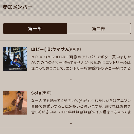
参加メンバー
第一部
第二部
山ピー(旧:ヤマサん)
(東京)
🤘(・∀・)🤘GUITAR!!
画像のアルバムでギター買いました
が、この色のギター持ってません🥴
ちなみにエントリー枠は
埋まっておりまして、エントリー枠解除後のみご一緒できる
感じとなります🙂‍↕️
下記スプレッドシートの🟩が該当枠です
🤪
https://docs.google.com/spreadsheets/d/1lXk
WVUsre4Cx-WmUpPm4B74iXqwiXkaOheZusjB2Nr
パート
k/edit?usp=drivesdk
ドラムやって真似っ子YOSHIKIに
Sola
ボーカル , ギター , ベース , ピアノ/キーボード , 弦楽器 , パーカッション
(東京)
もなりたかったので、2027年度はそっちにも手を出す準備
なーんでも誘ってください＼(^o^)／
わたしからはアニソン
をしようと思います🥁
好きなことをやって楽しみたいです。
好きなアーティスト
界隈でお誘いすることが多いと思いますが、良ければお付き
ウェイバーベルベット、ASCA(ロードエルメロイの雲雀)、See-Saw、石川智晶
合いください🙏
2026年はほぼほぼメイン埋まっちゃってま
(ガンダムOOとか、神様ドォルズ)、西城秀樹(ターンAガンダム) 最近は http
すが、コーラスとかネタ枠はお気軽に♪
・第一決定月:202
s://youtube.com/@yorimichi-playlist?si=RtCgdBLEmywuwalg と
6/7〜10、12〜2027/2
・第二決定月:2026/11
※基本月
イチ参加にしてい…る…はず
*****************
ステー
か https://m.youtube.com/@cover_music_jp とか、AIのこれ、おま
パート