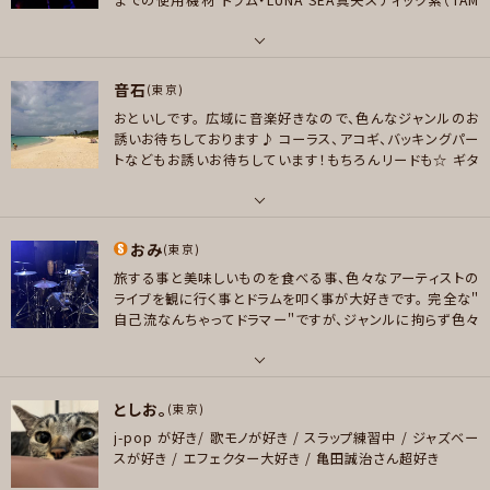
までの使用機材
ドラム・LUNA SEA真矢スティック紫（TAM
NT SIREN、THE BACK HORN、ACIDMAN、BUMP OF CHICKEN
A・1999頃購入。ボロボロだがあと5本ある）LUNA SEA真
プレイヤー参加予定
矢スティックケース（牛柄）LUNA SEA真矢スティック・ナチュ
好きなジャンル
ラルウッド（TAMA2022購入）
ベース・edwards ・LUNA SE
パート
ロック
A Ｊモデル（ESP・中古2010頃Jくんファンの為、ただ飾る用
音石
ギター , ベース
(東京)
に購入、2021からたまに使用中）
ギター・edwards・E-HR
メッセージ
プレイヤー参加予定
おといしです。
広域に音楽好きなので、色んなジャンルのお
6-FX/BM（ESP・2022購入。よく見ると木目模様が薔薇の花
好きなアーティスト
誘いお待ちしております♪
コーラス、アコギ、バッキングパー
に見える唯一無二のデザイン）
エフェクター・ME-8廃盤（B
バッハの旋律を夜に聴いたせいです
トなどもお誘いお待ちしています！もちろんリードも☆
ギタ
OSS・中古2022頃購入）
ピック・ESＰウルテム製・三角（ベ
ー、コーラスでバンドやっております。(J-POP、J-Rock)
ボ
ース、ギター）ティアドロップ（ギター、ベース）・サンドグリップ
好きなジャンル
メッセージ
ーカルでも何度かLIVEさせていただきました！
(ACIDMAN、
0.8mm、DABAコントロールピック・ティアドロップシェイプ
ポップス , ロック
ビーイング系バンド、Linkin Park(サブボーカル))
始めはG
パート
（ベース）赤、黄・色によって柔らかさが違う。
なんとなくダン
REEN DAY、Sum41あたりのパンクから入り、175R、SHAK
おみ
スをやりたいが為にプロデュース中・プロデューサー名:逢瑠
ボーカル , ギター , ベース
(東京)
プレイヤー参加予定
ALABBITSなどの青春パンクで育ってきて、今はJ-Rock中
家守崎 麗子（アルケスサキレイコ）
第三弾.第四弾共に9
旅する事と美味しいものを食べる事、色々なアーティストの
心に色々な曲を弾いてみたいと思っており、フュージョン、ヘ
好きなアーティスト
月エントリー中。キーボード募集中です。
第五弾は、まだ日
ライブを観に行く事とドラムを叩く事が大好きです。
完全な＂
ビメタも挑戦していきたいと思っています♪
アニソン（ぼっ
LiSA、Nothing's Carved In Stone、トゲナシトゲアリ(ガールズバンドクラ
付は決まってませんが、調整していきます。
10月第一開催東
自己流なんちゃってドラマー＂ですが、ジャンルに拘らず色々
ち・ざ・ろっく!、けいおん、など）に惹かれることが多いです
メッセージ
京、LUNA SEA、LOVELESSのギターとベースを募集中です。
イ)、Roselia(バンドリ)、ヨルシカ、結束バンド(ぼっちざろっく)、星野源、TRI
な曲を楽しく演奏したいです♪
皆さまと一緒にイベントを
が、洋楽や他ジャンルなどもお気軽にお声がけいただければ
キーボードもご希望ありましたら連絡ください。
よろしくお願
X、有形ランペイジ、etc... (Player)佐々木秀尚、有賀教平、生形真一、菰口雄
盛り上げて行きたいと思いますので、どうぞお気軽にお声掛
嬉しいです♪
よろしくお願いします！
備忘録:興味ある曲
●
いします。
2027年第一開催東京で、（何月かは未定）LUNA
け下さい！宜しくお願いします！
矢、ASH、Allen Hinds、Andy Timmons、武良匠、Mateus Asato、Cory W
パート
Gt
https://youtube.com/playlist?list=PLzGP4bbHF
SEAの IN FUTUREを予定（私はドラム希望）、ボーカル、ギ
としお。
ong、etc...
Bw15Kk_5CiSgYTqx7BtvtzH0&si=CZqYtaUr5leToBz
ドラム
(東京)
ターを募集中です。こちらもやってもいいよ、という方いらした
t
●Vo
https://youtube.com/playlist?list=PLzGP4b
ら連絡下さい。よろしくお願いします。
j-pop が好き/ 歌モノが好き / スラップ練習中 / ジャズベー
好きなジャンル
好きなアーティスト
bHFBw0zeSO50NPrNApPcqYEV5Oa&si=Nhq8dnYjIl
スが好き / エフェクター大好き / 亀田誠治さん超好き
ポップス , ロック , パンク/メロコア , ジャズ/フュージョン
UNISON SQUARE GARDEN，BIGMAMA，BUMP OF CHICKEN，ELLEGAR
OVbJXz
●Gt+Vo
https://youtube.com/playlist?list