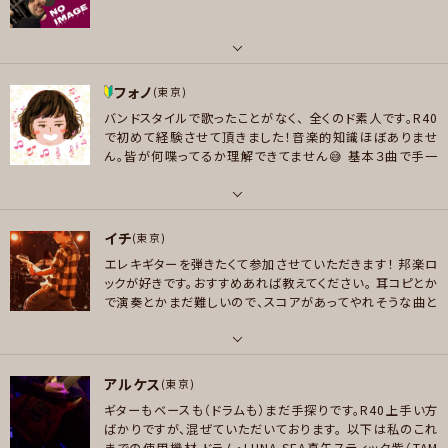
メッセージ
Fear, and Loathing in Las Vegas、ヤバイTシャツ屋さん、WurtS、04 Lim
ited Sazabys、SiM、BAND-MAID、羊文学、凛として時雨、そこに鳴る、[Alex
メッセージ
andros]、花冷え。、HEY-SMITH、ずっと真夜中でいいのに。、Paledusk
パート
好きなジャンル
フォノ
ドラム
(東京)
ロック
バンドスタイルで歌ったことがなく、
全くのド素人です。R40
好きなアーティスト
で初めて経験させて頂きました！音楽的知識ほぼありませ
プレイヤー参加予定
アジカン/カネコアヤノ/星野源/東京事変/スピッツ/andymori/Arctic Mon
ん。皆が何喋ってるか理解できてません😅
基本３曲で手一
keys/The Beatles/The Lemon Twigs/The Tittle Willies/Stone Tem
杯🖐️それ以上はキャパオーバーにつき爆発します😂
2ヶ月
ple Pilots
おきくらいに第二開催に出没‼️
趣味はカラオケ、ポケカラ🎤
その程度ですが盛り上がって皆で何かを作り上げる事は大
パート
メッセージ
好きなジャンル
好きなのでよろしくお願いします！！
参加履歴&予定🗓️
イチ
ボーカル
(東京)
ポップス , ロック , ハードロック/ヘヴィメタル
※予定はメンバー大体揃った時にのみ掲示
2025年
🔰1
エレキギターを弾きたくて参加させていただきます！
邦楽ロ
#️⃣4月26日 メイン１
2#️⃣7月13日 コーラス2
3#️⃣9月1
好きなアーティスト
ックが好きです。おすすめあれば教えてください。
耳コピとか
プレイヤー参加予定
3日 メイン2／ダンサー1
4#️⃣11月8日 メイン1／コーラ
声質で合いそうなものがあればデスボ以外挑戦したいです！声質は細め… ハ
で演奏とかまだ難しいので、スコアがあってやれそうな曲と
ス２
2026年
5#️⃣3月14日 メイン2／コーラス1
6#️⃣5月9
モリ好きです🫶 ヨルシカ 、JUDY AND MARY、緑黄色社会、Official髭男dis
かに参加したいなとも考えています。
日 メイン2／コーラス1
7#️⃣7月11日 メイン2／コーラス
m、CHAGE&…（Chage担）、小室ファミリー系、ユーミン、マクロス、LiSA、ガ
1
8#️⃣9月12日 メイン2／コーラス1
9#️⃣11月14日 メイ
メッセージ
ルデモ、平沢進、ドリカム、宇多田ヒカル、SPEED、広瀬香美、鬼束ちひろ、アニ
パート
ン3（予定）
2027年
10#️⃣2月 コーラス1（予定）
アルケス
ソン系
ギター
(東京)
ギターもベースも（ドラムも）まだ手探りです。R40上手い方
好きなジャンル
好きなアーティスト
ばかりですが、混ぜていただいております。
以下は私のこれ
ポップス , アニソン/ボカロ
WurtS、04 limited sazabys 、Fear, and Loathing in Las Vegas 、SILE