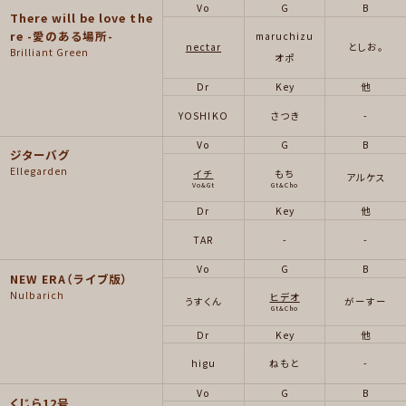
Vo
G
B
There will be love the
re -愛のある場所-
maruchizu
nectar
としお。
Brilliant Green
オポ
Dr
Key
他
YOSHIKO
さつき
-
Vo
G
B
ジターバグ
Ellegarden
イチ
もち
アルケス
Vo&Gt
Gt&Cho
Dr
Key
他
TAR
-
-
Vo
G
B
NEW ERA（ライブ版）
Nulbarich
ヒデオ
うすくん
がーすー
Gt&Cho
Dr
Key
他
higu
ねもと
-
Vo
G
B
くじら12号