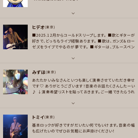
奏します
アイドル曲好きの方、もしよかったら一度遊びに来
■歌う→昭和～平成アイドル全般 河合奈保子 小泉今日子 本田美奈子 松田
てくださいませ🙌
聖子 ■聴く→コーネリアス、フリッパーズ・ギター、PSY・S、ICE、ケルカン、To
メッセージ
mmy february6、サカナクション、Nujabes、坂本慎太郎、suchmos、藤井
パート
風、Vaundy、マハラージャン、C-C-B、カルロス・トシキ&オメガ、沢田研二、寺
ヒデオ
ボーカル , ギター , ベース , ドラム
(東京)
尾聰、ベートーヴェン、ショパン、ラヴェル、米津玄師、嵐←New!今頃
■2025.12月からコールドスリープします。
■歌とギターが
好きなアーティスト
好きなジャンル
好きで、どっちもライブ経験あります。
■歌は、ガンズ＆ロー
Ozzy Osbourne , Culture Club , Nightwish , Floor Jansen , Ramm
ゼズをライブでやるのが夢です。
■ギターは、ブルースペン
ポップス , ロック , ジャズ/フュージョン , ボサノバ/ラテン , クラシック
stein , Metallica , GAMMA RAY, Fair warning , Alice in chains , Slip
タ、グルーヴがロックンロールしてる、パンクの味、エモいや
プレイヤー参加予定
Knot , L'Arc-en-Ciel , Skid row , Linkin park
つ、が好きです。
■速弾き目指して練習してます。
https://w
ww.instagram.com/deheemusic/
パート
好きなジャンル
みずほ
ボーカル , ギター
(東京)
ロック , ハードロック/ヘヴィメタル , スラッシュメタル/デスメタル
メッセージ
あたたかいみなさんといつも楽しく演奏させていただき幸せ
好きなアーティスト
です♡ ありがとうございます！音楽のお話たくさんしたーい
プレイヤー参加予定
■【歌うの好きなボーカル】 Axl Rose / Johnny Rotten / Mick Jagger /
♪
↓演奏希望リストを貼っておきます。ご一緒できたらうれ
Steven Tyler / 氷室京介 / 生形真一のコーラス ■【弾くの好きなギ
しいです ^^
● ドラム演奏したい曲
https://www.youtub
タリスト】 Izzy Stradlin & Slash / Jimmy Page / Joe Perry / Keith Ri
e.com/playlist?list=PLZWhNaULWB6iZdB9NSiAUCo
メッセージ
XDKNwn3Xs4
● 歌ってみたい曲
https://www.youtub
chards & Mick Taylor / アベフトシ / 布袋寅泰 / エルレガーデンの生形真
パート
e.com/playlist?list=PLZWhNaULWB6gBJ8tlXgDu_vL
トミイ
一 ■【好きなお笑い芸人】 太田上田、ラランド、ナイツ、永野
ボーカル , ドラム
(東京)
j8HHuzNtm
高校生のときに数ヶ月同級生バンドに加入し
基本ロックが好きですがだいたい何でもいけます。音楽の幅
たときの楽しさが忘れられず、20ウン年のブランクを経て20
好きなジャンル
好きなアーティスト
も広げたいのでぜひお気軽にお声掛けください！
17年3月から再びドラムを始めました。
ケイオンR40は201
ロック , パンク/メロコア , ハードロック/ヘヴィメタル , ファンク/ブルース ,
The Beatles/Paul Mccartney/ウルフルズ/椎名林檎/東京事変/Queen/L