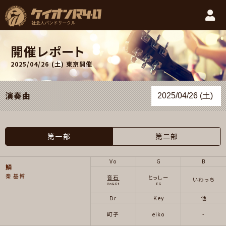
開催レポート
2025/04/26 (土)
東京開催
演奏曲
第一部
第二部
Vo
G
B
鱗
秦 基博
音石
とっしー
いわっち
Vo&Gt
EG
Dr
Key
他
町子
eiko
-