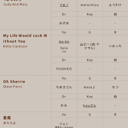
Judy And Mary
フォノ
maruchizu
ようすけ
Dr
Key
他
みずほ
-
-
Vo
G
B
My Life Would suck W
ithout You
ma-ko
山ピー(旧:ヤ
いわっち
Kelly Clarkson
マサん)
Sola
Cho
Dr
Key
他
YOSHIKO
-
-
Vo
G
B
Oh Sherrie
Steve Perry
ちあきさん
masa♪
せつ
Dr
Key
他
おみ
kouさん
-
Vo
G
B
夏霞
あたらよ
ジュン
男性ボーカル&AG