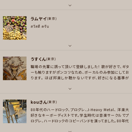
=PLzGP4bbHFBw2qXgLSsL_9WctgnHNfrPo7&si=wa
DEN，cö shu nie，ヨルシカ，そこに鳴る，SUPER BEAVER，ヒトリエ，あたら
プレイヤー参加予定
iSWnDylXlyPGC8
SNSでバンドの告知やら弾いてみた動
よ，Red Hot Chili Peppers，Living Colour ，Weezer，Yellowcard ，U
画(まだ少なめ💦)やらありますので見てやってください！
htt
パート
2，Queen，THE POLICE ，等々…
ps://lit.link/otoisi
ラムヤイ
ベース
(東京)
好きなジャンル
メッセージ
สวัสดี ครับ
好きなアーティスト
ポップス , ロック , パンク/メロコア , ハードロック/ヘヴィメタル
Mr.Children / B'z / RADWIMPS / Superfly / ヨルシカ / ずっと真夜中で
プレイヤー参加予定
いいのに / YOASOBI / Suspended 4th (好きなだけで弾けません) / My
Little Lover / 椎名林檎 / 東京事変
パート
好きなジャンル
うすくん
ドラム , パーカッション
(東京)
メッセージ
ポップス , ロック
職場の先輩に誘って頂いて登録しました！
歌が好きで、ギタ
好きなアーティスト
ーも触りますがポンコツなため、ボーカルのみ参加にしてお
プレイヤー参加予定
ちあきなおみ、西田佐知子、Ella Fitzgerald、Carpenters、Paul Simon、P
ります。
ほぼ邦楽しか聴かないですが、好きになる基準が
atti Page、PeggyLee、Toto、SteelyDanなど
「歌いたい、歌える、かどうか」です笑
よろしくお願いします。
好きなジャンル
パート
メッセージ
ポップス , ロック , ハードロック/ヘヴィメタル , ジャズ/フュージョン
kouさん
ボーカル
(東京)
プレイヤー参加予定
80年代のハードロック、プログレ、J-Heavy Metal、 洋楽大
好きなアーティスト
好きなキーボーディストです。学生時代は音楽サークルでプ
米津玄師、BUMP OF CHICKEN、Mr.Children、スキマスイッチ、優里、L'Arc-
ログレ、ハードロックのコピーバンドを演ってました。80年代
en-Ciel、Janne Da Arc、WANDS、等主にj-pop
のロック音楽をやりたいです。よろしくお願いします。
VOW
メッセージ
WOWのカバーバンドでライブ演ってます。
ライブ動画はこち