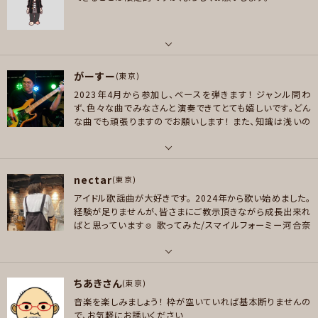
好きなアーティスト
DIMENSION、フィロソフィーのダンス、モーニング娘。、Juice=Juice、Van H
メッセージ
alen、chic、ASSH
好きなジャンル
パート
ロック , ハードロック/ヘヴィメタル , ファンク/ブルース , ジャズ/フュージョ
がーすー
ベース
(東京)
ン , ソウル/R＆B , スラッシュメタル/デスメタル
2023年4月から参加し、ベースを弾きます！
ジャンル問わ
好きなアーティスト
ず、色々な曲でみなさんと演奏できてとても嬉しいです。どん
プレイヤー参加予定
coldrain, HYDE, LiSA, Nothing’s Carved In Stone, Man with the mi
な曲でも頑張りますのでお願いします！
また、知識は浅いの
ssion, BAND-MAID, LUNASEA, ラルク, リンキンパーク, スリップノット
ですが、楽器とか機材の話も大好きです！自慢の機材のお話
や耳寄りの情報があればぜひお話できると嬉しいです。
下
好きなジャンル
記、使用機材です。
ベース
Black Smoker BETA-J4
Ateli
パート
メッセージ
ロック , パンク/メロコア , ハードロック/ヘヴィメタル
er Z m265
phoenix bomberbass
moon mbc-4
FREE
nectar
ベース
(東京)
DOM C.S.Anthra 4st
エフェクター
メイン
KORG Pitchbl
プレイヤー参加予定
アイドル歌謡曲が大好きです。
2024年から歌い始めました。
ack XS Bass
K&R groove comp
BOSS BB-1X
Darkgl
好きなアーティスト
経験が足りませんが、皆さまにご教示頂きながら成長出来れ
ass B3K
AWAKE TUBE CLEAN BOOSTER
軽量のサブボ
L'Arc〜en〜Ciel、西川貴教、abs、the GazettE、janne da arc、ABC、LUN
ばと思っています☺︎
歌ってみた/スマイルフォーミー河合奈
ードを作りました！
Zahnrad 4000pre
BECOS CompIQ
A SEA、黒夢、Mr.Big、THE BACK HORN、B'z、ずとまよ、ikuo
保子↓
https://youtu.be/2tOBXQuIlac?si=9vmM5dBj
MINI Pro
Silver Sonic Peg
Darkglass B1K
メッセージ
uQ4riJ6U
☆80´sアイドル歌謡曲オムニバスバンド
マーメ
好きなジャンル
イド☆キッス
7月26日(日)に初ライブ出演しました⬇️
http
パート
ロック
s://youtu.be/ANSmi7O1_tk?si=YOiCRA6ofopl9hmG
ちあきさん
ボーカル
(東京)
ご来場頂いた皆様本当にありがとうございました🥹
次回は
プレイヤー参加予定
音楽を楽しみましょう！
枠が空いていれば基本断りませんの
10月18日(日)
汐留BlueMoodでセトリを一部変更して演
好きなアーティスト
で、お気軽にお誘いください