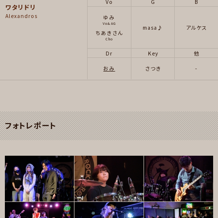
Vo
G
B
ワタリドリ
Alexandros
ゆみ
Vo&AG
masa♪
アルケス
ちあきさん
Cho
Dr
Key
他
おみ
さつき
-
フォトレポート