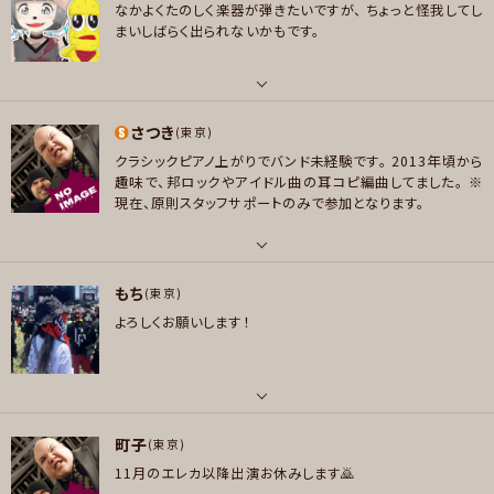
ポップス , ロック , パンク/メロコア , ハードロック/ヘヴィメタル , ファンク/
なかよくたのしく楽器が弾きたいですが、
ちょっと怪我してし
メッセージ
好きなアーティスト
ブルース , ハウス/テクノ
まいしばらく出られないかもです。
UNISON SQUARE GARDEN/ハンブレッダーズ/wacci/ヨルシカ/ずっと真
プレイヤー参加予定
夜中でいいのに。/結束バンド/椎名林檎/Superfly などなど。 基本的に特定
のアーティストが好きというより、この曲が好きというタイプです
パート
好きなジャンル
さつき
ギター , ベース
(東京)
メッセージ
ポップス , ロック , パンク/メロコア
クラシックピアノ上がりでバンド未経験です。
2013年頃から
好きなアーティスト
趣味で、邦ロックやアイドル曲の耳コピ編曲してました。
※
プレイヤー参加予定
ミッシェルガンエレファント judaspriest vanhalen helloween 不可思議
現在、原則スタッフサポートのみで参加となります。
ワンダーボーイ tha blue herb バックドロップシンデレラ system of a do
wn 新しい学校のリーダーズ 東京事変 ブルーハーツ マキシマムザホルモン
メロコア全般 STRATOVARIUS ピーナッツくん あの。 米津玄師 ブランデー
パート
メッセージ
もち
戦記
ピアノ/キーボード
(東京)
よろしくお願いします！
好きなジャンル
好きなアーティスト
ポップス , ロック , パンク/メロコア , ハードロック/ヘヴィメタル , スラッシ
[Alexandros]、YUI、yama、チャットモンチー、RADWIMPS、坂道
ュメタル/デスメタル , ハードコア , ハウス/テクノ
好きなジャンル
プレイヤー参加予定
ポップス , ロック
パート
町子
ギター
(東京)
プレイヤー参加予定
11月のエレカ以降出演お休みします🙇
好きなアーティスト