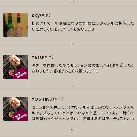
ポップス , ジャズ/フュージョン
パート
sky
ギター
(東京)
プレイヤー参加予定
初めまして 初登録となります。幅広いジャンルに挑戦した
好きなアーティスト
いと思っています。宜しくお願いします
BUMP OF CHICKEN、toconoma、いきものがかり、結束バンド、ずっと真夜
メッセージ
中でいいのに。、星野源、米津玄師、レキシ、andymori、Base Ball Bear、Of
ficial髭男dism、Thee Michelle Gun Elephant、UNISON SQUARE GAR
パート
DEN、フジファブリック
Yasu
ギター
(東京)
好きなジャンル
ギターを再開したのでセッションに参加して刺激を受けたく
好きなアーティスト
ポップス , ロック , ファンク/ブルース , アニソン/ボカロ
なりました。
皆様よろしくお願いします。
ドッケン ラット オジー インギー ヴァン・ヘイレン
プレイヤー参加予定
好きなジャンル
ロック , ハードロック/ヘヴィメタル
パート
YOSHIKO
ギター , ドラム
(東京)
プレイヤー参加予定
メッセージ
セッションを通してアンサンブルを楽しみつつ、ドラムのスキ
好きなアーティスト
ルアップもしていければいいなぁと思っております！
聴くの
Nile Rodgers Hiram Bullock Edward Van Halen（のリズム） Jeff Por
は邦楽ロックがメインですが、演奏するのはアーティストとい
caro Omar Hakim 沼澤 尚 いきものがかり
うより曲が良ければ洋楽、邦楽問わず幅広く色んなジャンル
メッセージ
の曲を叩けるようになりたいです。
最近ビッグバンドを始
好きなジャンル
め、ジャズやファンクのドラムも勉強中です！
YouTubeに叩