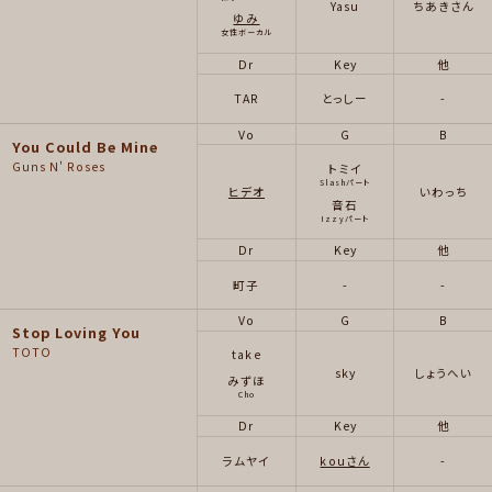
Yasu
ちあきさん
ゆみ
女性ボーカル
Dr
Key
他
TAR
とっしー
-
Vo
G
B
You Could Be Mine
Guns N' Roses
トミイ
Slashパート
ヒデオ
いわっち
音石
Izzyパート
Dr
Key
他
町子
-
-
Vo
G
B
Stop Loving You
TOTO
take
sky
しょうへい
みずほ
Cho
Dr
Key
他
ラムヤイ
kouさん
-