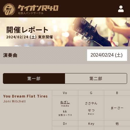
開催レポート
2024/02/24 (土)
東京開催
演奏曲
第一部
第二部
Vo
G
B
You Dream Flat Tires
Joni Mitchell
ねぎし
ささやん
Vo&Ba
まーさー
せつ
kk
Bass
女性コーラス
Dr
Key
他