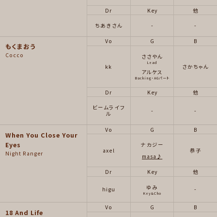
Dr
Key
他
ちあきさん
-
-
Vo
G
B
もくまおう
Cocco
ささやん
Lead
kk
さかちゃん
アルケス
Backing・AGパート
Dr
Key
他
ビームライフ
-
-
ル
Vo
G
B
When You Close Your
Eyes
ナカジー
axel
恭子
Night Ranger
masa♪
Dr
Key
他
ゆみ
higu
-
Key&Cho
Vo
G
B
18 And Life