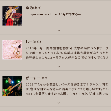
は、Facebookでしておりますので、友達申請してくれる方
パート
好きなジャンル
は気軽にお声掛けください♪
Vowwowバンドの公式Face
ゆみ
ボーカル , 管楽器
(東京)
ロック , ハードロック/ヘヴィメタル , スラッシュメタル/デスメタル
book はコチラ
https://www.facebook.com/profile.
I hope you are fine.
10月おやすみ💤
php?id=61553170277671
好きなアーティスト
プレイヤー参加予定
LOUDNESS 聖飢魔II THE冠 デラックス×デラックス
好きなジャンル
ロック , ハードロック/ヘヴィメタル
パート
メッセージ
しー
ボーカル , ギター
(東京)
プレイヤー参加予定
2019年５月 関内開催初参加🎤
大学の時にバンドサーク
好きなアーティスト
ルでボーカルをやっており、卒業以来歌う機会がなかったた
ELLEGARDEN / the HIATUS / MONOEYES / UNISON SQUARE GARDE
め登録しました。コーラスも大好きなのでぜひ呼んでくださ
N / クリープハイプ/ Aqua Times / GOOD ON THE REEL / polly / plen
い！なんでもやります🙆‍♀️
メッセージ
よろしくお願いします☺️
⚠️2026年
ty /秋山黄色 / ART-SCHOOL /SHANK / yeti let you notice / リーガル
4・5・7月はお休み予定です⚠️
万が一お約束してた方は失
念している可能性があるのでお手数ですがDMください…😭
リリー / PELICAN FANCLUB/ Grape Kiki / ナードマグネット/ yonige / N
パート
🙏🏻🙏🏻
がーすー
akamura Emi / Schroeder-Headz / Ovall / w.o.d. / Ryosuke Yama
ボーカル , ピアノ/キーボード , パーカッション
(東京)
da / 高橋優 / 阿部真央 / YUI など。 ギタリストだとtoddyとTKが好きで
2023年4月から参加し、ベースを弾きます！
ジャンル問わ
好きなアーティスト
す。
ず、色々な曲でみなさんと演奏できてとても嬉しいです。どん
【女性Vo】宇多田ヒカル、YUKI、JUDY AND MARY、東京事変、吉澤嘉代子、
な曲でも頑張りますのでお願いします！
また、知識は浅いの
好きなジャンル
木村カエラ、パスピエ、安藤裕子、DREAMS COME TRUE、Salyu、Superfl
ですが、楽器とか機材の話も大好きです！自慢の機材のお話
ポップス , ロック
y、あいみょん、aiko、MISIA 【男性Vo】スピッツ、ポルノグラフィティ、B'z、くる
や耳寄りの情報があればぜひお話できると嬉しいです。
下
記、使用機材です。
ベース
Black Smoker BETA-J4
Ateli
り、フジファブリック、BUMP OF CHICKEN、キリンジ、山崎まさよし 【洋楽】 A
パート
プレイヤー参加予定