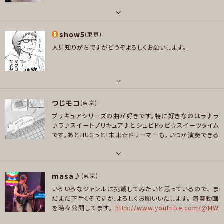
ay、スピッツ、杉山清貴＆オメガトライブ、bohemianvoodoo、T-SQUARE、
好きなジャンル
プレイヤー参加予定
佐藤竹善、GOOD BYE APRILなど
パート
ポップス , ロック , パンク/メロコア , ハードロック/ヘヴィメタル , ファンク/
好きなジャンル
show5
ボーカル
(東京)
ブルース , ジャズ/フュージョン , ソウル/R＆B , ボサノバ/ラテン , クラシック
ポップス , ロック , ハードロック/ヘヴィメタル , ジャズ/フュージョン , ソウ
, ゴスペル/アカペラ , スカ/ロカビリー , スラッシュメタル/デスメタル , ハー
人見知りがちですがどうぞよろしくお願いします。
メッセージ
好きなアーティスト
ル/R＆B , ボサノバ/ラテン
ドコア , ヒップホップ/レゲエ , ハウス/テクノ , アニソン/ボカロ
ノラ ジョーンズ、アブリル ラヴィン、ホワイトスネイク、スキッドロウ、ドッケン、U
プレイヤー参加予定
2、スティング、メガデス、ニルヴァーナ、カーペンターズ、Misia、ドリカム、高橋
プレイヤー参加予定
洋子、鬼束ちひろ、ユーミン、AIMER、Uru
パート
好きなジャンル
つじモコ
ボーカル , ギター , ベース
(東京)
メッセージ
メッセージ
ポップス , ハードロック/ヘヴィメタル , スラッシュメタル/デスメタル
プリキュアシリーズの曲が好きです。特に好きなのはラ♪ラ
好きなアーティスト
♪ラ♪スイートプリキュア♪とシュビドゥビ☆スイーツタイム
プレイヤー参加予定
the band apart,坂本真綾,oasis,Sparks Go Go,菅野よう子,THE SEAT
です。あとHUGっと!未来☆ドリーマーも。いつか演奏できる
BELTS,中島愛,Rasmus Faber,pockets,Mr.Big,SKID ROW,Extreme
といいなと思っています。ベース弾きますよろしくどうそ。
好きなジャンル
パート
メッセージ
ポップス , ロック , ハードロック/ヘヴィメタル , ファンク/ブルース , ジャズ/
masa♪
ベース
(東京)
フュージョン
いろいろなジャンルに挑戦してみたいと思っているので、
ま
好きなアーティスト
だまだ下手くそですが、よろしくお願いいたします。
演奏動画
プレイヤー参加予定
筋肉少女帯とKANさん。他なんでもすきです。 邦楽ばっかり聴いてきたので洋
を時々公開してます。
http://www.youtube.com/@MW
楽教えてください。
GUITARCH