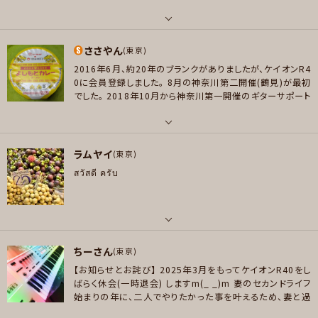
mson/DizzyMizzLizzy/Incubus/Jamiroquai/JohnMayer/JimiHendri
な曲を楽しく演奏したいです♪
皆さまと一緒にイベントを
x/Korn/KulaShaker/LittleRiverBand/LennyKlavitz/MarlenaShaw/
盛り上げて行きたいと思いますので、どうぞお気軽にお声掛
メッセージ
け下さい！宜しくお願いします！
MassiveAttack/Nuno/PrimalScream/Prince/RHCP/Santana/Steely
パート
ささやん
Dan/SherylCrow/StevieWonder/StevieSalas/StoneTemplePilots/T
ドラム
(東京)
omMisch/Vulfpeck/Yes/青木カレン/キリンジ/スガシカオ/バタ犬/藤井
2016年6月、約20年のブランクがありましたが、ケイオンR4
好きなアーティスト
風/細野晴臣…
0に会員登録しました。
8月の神奈川第二開催(鶴見)が最初
UNISON SQUARE GARDEN，BIGMAMA，BUMP OF CHICKEN，ELLEGAR
でした。
2018年10月から神奈川第一開催のギターサポート
好きなジャンル
DEN，cö shu nie，ヨルシカ，そこに鳴る，SUPER BEAVER，ヒトリエ，あたら
スタッフです(〜2020年2月15日)。
2023年5月28日コロナ
ロック , ハードロック/ヘヴィメタル , ファンク/ブルース , ジャズ/フュージョ
よ，Red Hot Chili Peppers，Living Colour ，Weezer，Yellowcard ，U
禍後から東京第一開催のギターサポートスタッフです。
皆
様、お手柔らかにお願いします(^_^;)
ン , ソウル/R＆B , ボサノバ/ラテン , ゴスペル/アカペラ , ハードコア , ヒッ
2，Queen，THE POLICE ，等々…
パート
プホップ/レゲエ
ラムヤイ
ギター
(東京)
好きなジャンル
สวัสดี ครับ
プレイヤー参加予定
ポップス , ロック , パンク/メロコア , ハードロック/ヘヴィメタル
好きなアーティスト
高中正義、野呂一生、佐橋佳幸、松田聖子、KUWATA BAND、サザンオールス
プレイヤー参加予定
ターズ、TOTO、REBECCA、ZARD、TRIX
メッセージ
好きなジャンル
パート
ポップス , ロック , ジャズ/フュージョン
ちーさん
ドラム , パーカッション
(東京)
メッセージ
【お知らせとお詫び】
2025年3月をもってケイオンR40をし
プレイヤー参加予定
好きなアーティスト
ばらく休会(一時退会) しますm(_ _)m
妻のセカンドライフ
ちあきなおみ、西田佐知子、Ella Fitzgerald、Carpenters、Paul Simon、P
始まりの年に、二人でやりたかった事を叶えるため、妻と過
atti Page、PeggyLee、Toto、SteelyDanなど
ごす時間を大切にしたいと思います☆
急なお知らせで大変