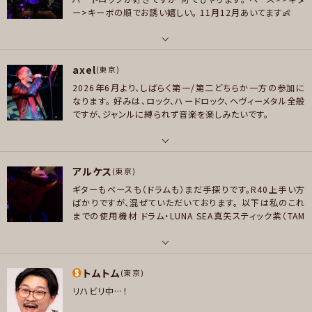
フュージョン , ソウル/R＆B , ボサノバ/ラテン
いきものがかり、JUDY AND MARY、GO!GO!7188、フリッパーズギター、LUN
ー>キーボの順でお誘い嬉しい。
11月12月あいてます👶
A SEA、 BUCK-TICK、Lynch、SISTER PAUL,X JAPAN,PINK、Black Sabb
プレイヤー参加予定
ath、八十八カ所巡礼、人間椅子、嘘つきバービー、ゆらゆら帝国
パート
好きなジャンル
axel
ギター , ベース , ピアノ/キーボード
(東京)
ポップス , ロック , パンク/メロコア , ハードロック/ヘヴィメタル , ファンク/
メッセージ
2026年6月より、しばらく第一/第二どちらか一方の参加に
ブルース , ハウス/テクノ
好きなアーティスト
なります。
好みは、ロック、ハードロック、ヘヴィーメタル全般
Def Leppard、Michael Schenker、Queen、Rush、Ozzy Osbourne、Bl
ですが、ジャンルに縛られず音楽を楽しみたいです。
プレイヤー参加予定
ack Sabatth、Thin Lizzy、Whitesnake、Winger、Anthrax、Pantera、Ja
co Pastorius、Hanoi Rocks、Skid Row、The Hellacopters、Bring Me
The Horizon、Parkway Drive、The Prodigy、Nine Inch Nails、The Ch
パート
メッセージ
アルケス
ainsmokers、Skrillex、Thirty Seconds To Mars、Korn、In Flames、Van
ボーカル
(東京)
Halen、TOTO、東京事変、宇多田ヒカル、YOASOBIとか
ギターもベースも（ドラムも）まだ手探りです。R40上手い方
好きなアーティスト
ばかりですが、混ぜていただいております。
以下は私のこれ
好きなジャンル
Rainbow,Helloween,steelheart,Gun's,Metallica,アースシェイカー,ラ
までの使用機材
ドラム・LUNA SEA真矢スティック紫（TAM
ポップス , ロック , パンク/メロコア , ハードロック/ヘヴィメタル , ファンク/
ウドネス,RacerX,Queensrÿche
A・1999頃購入。ボロボロだがあと5本ある）LUNA SEA真
ブルース , ジャズ/フュージョン , ソウル/R＆B , スラッシュメタル/デスメタル
矢スティックケース（牛柄）LUNA SEA真矢スティック・ナチュ
好きなジャンル
ラルウッド（TAMA2022購入）
ベース・edwards ・LUNA SE
, ハウス/テクノ
パート
ポップス , ロック , パンク/メロコア , ハードロック/ヘヴィメタル , ファンク/
A Ｊモデル（ESP・中古2010頃Jくんファンの為、ただ飾る用
トムトム
ギター , ベース
(東京)
プレイヤー参加予定
ブルース , ジャズ/フュージョン , ソウル/R＆B , スラッシュメタル/デスメタル
に購入、2021からたまに使用中）
ギター・edwards・E-HR
リハビリ中…！
6-FX/BM（ESP・2022購入。よく見ると木目模様が薔薇の花
好きなアーティスト
プレイヤー参加予定
に見える唯一無二のデザイン）
エフェクター・ME-8廃盤（B