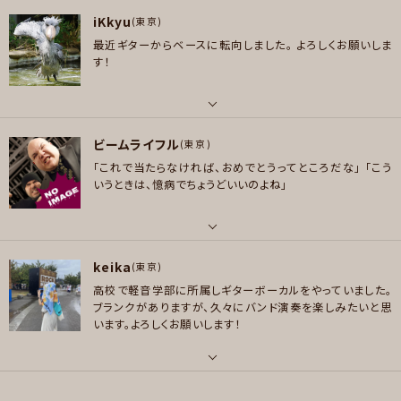
好きなジャンル
パート
メッセージ
ポップス , ロック , ハードロック/ヘヴィメタル , ファンク/ブルース
iKkyu
ボーカル , ピアノ/キーボード
(東京)
最近ギターからベースに転向しました。
よろしくお願いしま
プレイヤー参加予定
好きなジャンル
す！
ポップス , ロック , ハードロック/ヘヴィメタル , ファンク/ブルース , ソウル/
R＆B , ボサノバ/ラテン , クラシック
メッセージ
プレイヤー参加予定
パート
ビームライフル
ギター , ベース
(東京)
「これで当たらなければ、おめでとうってところだな」
「こう
好きなアーティスト
いうときは、憶病でちょうどいいのよね」
メッセージ
YUKI、JDUY AND MARY、GRAPEVINE、SPECIAL OTHERS、ずっと真夜中
でいいのに。、サカナクション、椎名林檎、相対性理論。なとり
好きなジャンル
パート
ポップス , ロック
keika
ドラム
(東京)
高校で軽音学部に所属しギターボーカルをやっていました。
プレイヤー参加予定
好きなアーティスト
ブランクがありますが、久々にバンド演奏を楽しみたいと思
RedHotChiliPepper WhiteZombi AC/DC Bruce Fairbairn Metallica
います。よろしくお願いします！
Avril Lavigne The Nack Red Zeppelin Terrey Bozzio Lisa Robe Sc
reaming Jets ABBA 椎名林檎 Cocco 伴都美子 チャットモンチー Singer
メッセージ
Songer
パート