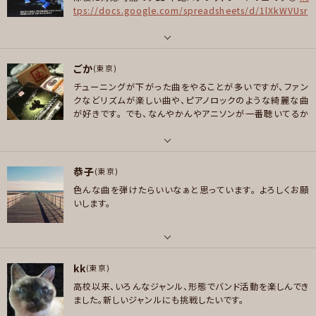
Mrs.green apple 、simply red、マネスキン、fence of defense、西村麻
tps://docs.google.com/spreadsheets/d/1lXkWVUsr
聡、jlc、pink cloud、フュージョン全般、trix、菰口雄矢、tri-offensive、ハー
e4Cx-WmUpPm4B74iXqwiXkaOheZusjB2Nrk/edit?
ビーハンコック、ソニークラーク、jimmy page、led zeppelin 、jimi hendr
usp=drivesdk
🤘(・∀・)🤘
ix オリジナルラブ、rider chips アニソン ext……
パート
ごか
ボーカル , ギター , ベース , ピアノ/キーボード , 弦楽器 , パーカッション
(東京)
好きなジャンル
チューニングが下がった曲をやることが多いですが、ファン
ポップス , ロック , ハードロック/ヘヴィメタル , ファンク/ブルース , ジャズ/
好きなアーティスト
クなどリズムが楽しい曲や、ピアノロックのような綺麗な曲
フュージョン , ソウル/R＆B , ボサノバ/ラテン
ウェイバーベルベット、ASCA(ロードエルメロイの雲雀)、See-Saw、石川智晶
が好きです。
でも、なんやかんやアニソンが一番聴いてるか
(ガンダムOOとか、神様ドォルズ)、西城秀樹(ターンAガンダム) 最近は http
もしれません。
お酒でも飲みながら気持ちよく音楽聴けるの
プレイヤー参加予定
s://youtube.com/@yorimichi-playlist?si=RtCgdBLEmywuwalg と
が何より楽しいですね。
楽しいステージになるよう頑張りま
すので、どうぞよろしくお願いします。
か https://m.youtube.com/@cover_music_jp とか、AIのこれ、おま
パート
恭子
え好きなんやろ？に支配され気味です。 ■BGM: 焚き火と虫の音の環境音 /
ギター , ベース
(東京)
メッセージ
アルゼンチンタンゴ / アイリッシュミュージック ■ゲームのサントラ: ファ
色んな曲を弾けたらいいなぁと思っています。
よろしくお願
好きなアーティスト
イナルファンタジー3〜8 / ロマンシング・サガ3+ミンストレルソング / ソウル
いします。
ACIDMAN amazarashi DragonAsh fhana Liella! Limp Bizkit LiSA PB
ブレイダー / SAGA2 ■アニメのサントラ: 蟲師 / white album / ラーゼフ
B R・O・N SlipKnot THE BACK HORN X Japan 天野月子 大槻ケンヂと
ォン / ターンエーガンダム / アルジェントソーマ / Zガンダム ■特撮ソン
絶望少女達 鈴木このみ 田淵智也 堀江晶太 マキシマムザホルモン 睦月周平
グ: メタルヒーロー / ウルトラマン全般 / マジレンジャー / 響鬼 / W / 牙狼
パート
めんま
が好きです🥸 捻くれてますが、わかる人がいたら❤️になります🌞 サブスクが
kk
ベース
(東京)
世に出るまで、ワールドミュージック×日欧米の年間ベストヒットを TSUTAY
好きなジャンル
高校以来、いろんなジャンル、形態でバンド活動を楽しんでき
好きなアーティスト
A で毎月数十枚レンタルを２０年くらい続けてたので、これ好き✨️って曲が大
ロック , パンク/メロコア , ハードロック/ヘヴィメタル , ファンク/ブルース ,
ました。新しいジャンルにも挑戦したいです。
ロック、ポップス全般好きです。 TOTO、Night Ranger、Incognito、Fourpl
方分かって対応可能なつもりでいます🐯
スラッシュメタル/デスメタル , アニソン/ボカロ