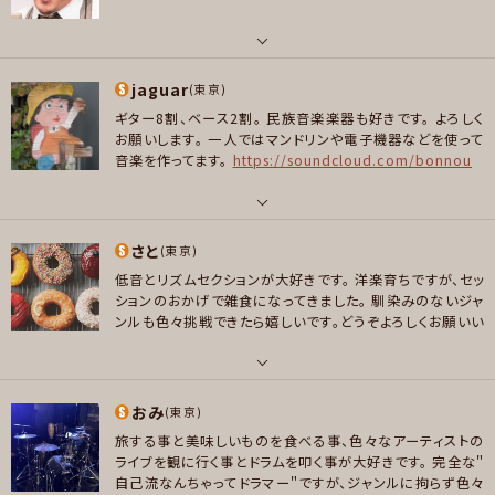
バッハの旋律を夜に聴いたせいです
OSS・中古2022頃購入）
ピック・ESＰウルテム製・三角（ベ
メッセージ
ース、ギター）ティアドロップ（ギター、ベース）・サンドグリップ
好きなジャンル
0.8mm、DABAコントロールピック・ティアドロップシェイプ
ポップス , ロック
パート
メッセージ
（ベース）赤、黄・色によって柔らかさが違う。
なんとなくダン
jaguar
ボーカル , パーカッション
(東京)
スをやりたいが為にプロデュース中・プロデューサー名:逢瑠
プレイヤー参加予定
ギター8割、ベース2割。
民族音楽楽器も好きです。
よろしく
家守崎 麗子（アルケスサキレイコ）
第三弾.第四弾共に9
好きなアーティスト
お願いします。
一人ではマンドリンや電子機器などを使って
月エントリー中。キーボード募集中です。
第五弾は、まだ日
Red Hot Chili Peppers / Foo Fighters / Nirvana / Superorganizm
音楽を作ってます。
https://soundcloud.com/bonnou
付は決まってませんが、調整していきます。
10月第一開催東
/ Ghost-Note / Sylvan Esso / THE BACK HORN / スパルタローカルズ
メッセージ
京、LUNA SEA、LOVELESSのギターとベースを募集中です。
/ フジファブリック / チャットモンチー / 滞空時間 / OKI DUB AINU BAND /
キーボードもご希望ありましたら連絡ください。
よろしくお願
ピカ☆（ムーンママ♀バンド）
いします。
2027年第一開催東京で、（何月かは未定）LUNA
パート
SEAの IN FUTUREを予定（私はドラム希望）、ボーカル、ギ
さと
ボーカル , ギター , ベース , 弦楽器
(東京)
好きなジャンル
ターを募集中です。こちらもやってもいいよ、という方いらした
低音とリズムセクションが大好きです。
洋楽育ちですが、セッ
ポップス , ロック , パンク/メロコア , ファンク/ブルース , ソウル/R＆B , ハ
ら連絡下さい。よろしくお願いします。
好きなアーティスト
ションのおかげで雑食になってきました。
馴染みのないジャ
ウス/テクノ
たくさん。
ンルも色々挑戦できたら嬉しいです。どうぞよろしくお願いい
たします♫
プレイヤー参加予定
好きなジャンル
ポップス , ロック , パンク/メロコア , ハードロック/ヘヴィメタル , ファンク/
パート
ブルース , ジャズ/フュージョン , ソウル/R＆B , ボサノバ/ラテン , クラシック
おみ
ベース
(東京)
, スカ/ロカビリー , ヒップホップ/レゲエ , ハウス/テクノ
メッセージ
旅する事と美味しいものを食べる事、色々なアーティストの
好きなアーティスト
ライブを観に行く事とドラムを叩く事が大好きです。
完全な＂
プレイヤー参加予定
AudioSlave/BlueMurder/Boston/BozScaggs/Cardigans/Cream/Cri
自己流なんちゃってドラマー＂ですが、ジャンルに拘らず色々