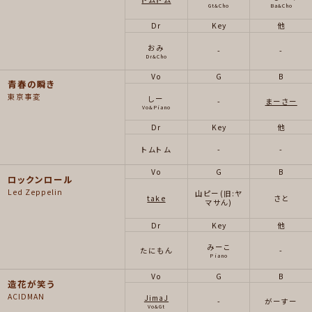
Gt&Cho
Ba&Cho
Dr
Key
他
おみ
-
-
Dr&Cho
Vo
G
B
青春の瞬き
東京事変
しー
-
まーさー
Vo&Piano
Dr
Key
他
トムトム
-
-
Vo
G
B
ロックンロール
Led Zeppelin
山ピー(旧:ヤ
take
さと
マサん)
Dr
Key
他
みーこ
たにもん
-
Piano
Vo
G
B
造花が笑う
ACIDMAN
JimaJ
-
がーすー
Vo&Gt