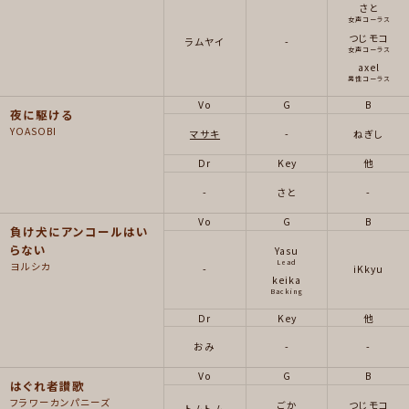
さと
女声コーラス
つじモコ
ラムヤイ
-
女声コーラス
axel
男性コーラス
Vo
G
B
夜に駆ける
YOASOBI
マサキ
-
ねぎし
Dr
Key
他
-
さと
-
Vo
G
B
負け犬にアンコールはい
らない
Yasu
Lead
ヨルシカ
-
iKkyu
keika
Backing
Dr
Key
他
おみ
-
-
Vo
G
B
はぐれ者讃歌
フラワーカンパニーズ
ごか
つじモコ
トムトム