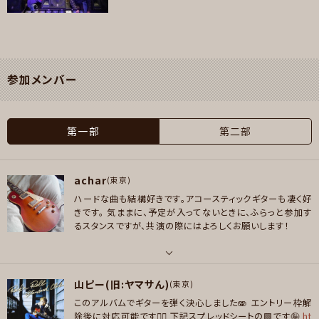
参加メンバー
第一部
第二部
achar
(東京)
ハードな曲も結構好きです。アコースティックギターも凄く好
きです。
気ままに、予定が入ってないときに、ふらっと参加す
るスタンスですが、共演の際にはよろしくお願いします！
パート
山ピー(旧:ヤマサん)
ボーカル , ギター
(東京)
このアルバムでギターを弾く決心しました🫨
エントリー枠解
好きなアーティスト
除後に対応可能です🙂‍↕️
下記スプレッドシートの🟩です🤪
ht