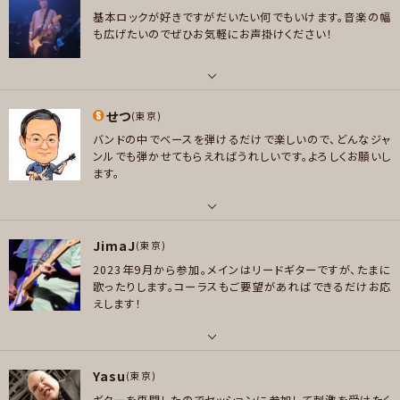
ロック , ハードロック/ヘヴィメタル , スラッシュメタル/デスメタル
基本ロックが好きですがだいたい何でもいけます。音楽の幅
好きなアーティスト
も広げたいのでぜひお気軽にお声掛けください！
プレイヤー参加予定
VAMPS L'Arc-en-Ciel Hyde THE YELLOW MONKEY YOSHII LOVINSO
N Mr.Children Southern All Stars 桑田佳祐 浜田麻里 Queen Marilyn
Manson
パート
メッセージ
好きなジャンル
せつ
ギター
(東京)
ポップス , ロック , ハードロック/ヘヴィメタル
バンドの中でベースを弾けるだけで楽しいので、どんなジャ
好きなアーティスト
ンルでも弾かせてもらえればうれしいです。よろしくお願いし
プレイヤー参加予定
Alice In Chains、Beatles、Dizzy Mizz Lizzy、Extreme、Faith No Mor
ます。
e、Foo Fighters、Incubus、Korn、Limp Bizkit、Metallica、Mr. Bungle、
Nuno、Pantera、Red Hot Chili Peppers、Soundgarden、Stone、Temp
le Pilots、Tool、奥田民生など
パート
メッセージ
JimaJ
ベース
(東京)
好きなジャンル
2023年9月から参加。メインはリードギターですが、たまに
ロック , ハードロック/ヘヴィメタル , ファンク/ブルース , ジャズ/フュージョ
好きなアーティスト
歌ったりします。コーラスもご要望があればできるだけお応
ン
キャンディダルファー、リチャードボナ
えします！
プレイヤー参加予定
好きなジャンル
ポップス , ジャズ/フュージョン
パート
Yasu
ギター
(東京)
プレイヤー参加予定
メッセージ
ギターを再開したのでセッションに参加して刺激を受けたく