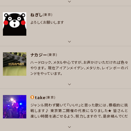
好きなジャンル
メッセージ
パート
ポップス , ロック , ハードロック/ヘヴィメタル , ファンク/ブルース , ソウル/
ねぎし
ギター
(東京)
R＆B , ボサノバ/ラテン , ハウス/テクノ
よろしくお願いします
好きなアーティスト
プレイヤー参加予定
Jeff Beck、John Mayer、John Sykes、Steve Clark、Edward Van Hale
n、Andy Summers、今剛、菊地英昭などなど
好きなジャンル
パート
メッセージ
ポップス , ロック , ハードロック/ヘヴィメタル
ナカジー
ベース , 管楽器
(東京)
ハードロック、メタル中心ですが、お声かけいただければ色々
プレイヤー参加予定
好きなアーティスト
やります。
現在アイアンメイデン、メタリカ、レインボーのバ
ZELDA,Jan Hammer,ゲルニカ
ンドをやっています。
好きなジャンル
メッセージ
ロック
パート
take
ボーカル , ギター , ベース , 弦楽器
(東京)
プレイヤー参加予定
ジャンル問わず聞いて『いい!!』と思った歌には、積極的に挑
好きなアーティスト
戦します♪
東京第二開催の代表になりました★
皆さんと
メタリカ、アンスラックス、モーターヘッド、ドッケン、イングヴェイマルムスティ
楽しい時間を過ごせるよう、努力しますので、是非絡んでくだ
メッセージ
ーン、エイジア、ボストン、ジャーニー、ディープパープル、ビリージョエルほか8
さい!!
LOUDNESSのコピーバンド、VOW WOWのコピーバ
0年代洋楽中心
ンドに所属しております(*゜∀゜)
それぞれのバンドの告知