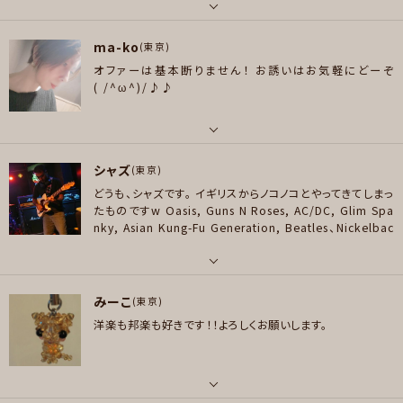
申し訳ありませんが、再開した時は還暦過ぎてますが(笑)、
メッセージ
好きなジャンル
またセッションしていただけると幸いですm(_ _)m
2025年
パート
ポップス , ロック , ハードロック/ヘヴィメタル , ジャズ/フュージョン
3月までは引き続きどうぞよろしくお願いします(〃ω〃)
【プ
ma-ko
ピアノ/キーボード
(東京)
ロフ】
小学生の頃から独学で耳コピしてピアノを弾いて遊ん
プレイヤー参加予定
オファーは基本断りません！
お誘いはお気軽にどーぞ
でました。特に80年代のデイビッドフォスターのプロデュー
好きなアーティスト
(⁠ ⁠/⁠^⁠ω⁠^⁠)⁠/⁠♪⁠♪
スする楽曲は大好きでよく聴いて耳コピしてました。
しかし
May J.、Airplay、David Foster、Billy Joel、MISIA、Yuming、山下達郎、藤
バンド経験は浅く、90年代以降の楽曲を本当に知らな過ぎ
井風、etc
て(笑)、これからは色んな楽曲にトライして、音楽ライフを楽
メッセージ
しみたいと思います☆
好きなジャンル
パート
ポップス , ロック , ソウル/R＆B
シャズ
ボーカル
(東京)
どうも、シャズです。
イギリスからノコノコとやってきてしまっ
プレイヤー参加予定
好きなアーティスト
たものですw
Oasis, Guns N Roses, AC/DC, Glim Spa
洋楽 ・Metallica ・Lady gaga ・Beatles ・Heart ・Bon jovi ・Nirvana
nky, Asian Kung-Fu Generation, Beatles、Nickelbac
等 邦楽 ・米津玄師 ・Vaundy ・B'z ・椎名林檎 等
kなど、ブルーズ・ロック系のものにぜひ混ぜていただけたら
と幸いですmm
メッセージ
好きなジャンル
パート
ポップス , ロック , パンク/メロコア , ハードロック/ヘヴィメタル , ファンク/
みーこ
ギター
(東京)
ブルース , ソウル/R＆B , ハードコア , ハウス/テクノ
洋楽も邦楽も好きです！！よろしくお願いします。
好きなアーティスト
プレイヤー参加予定
Oasis, Guns N Roses, AC/DC, Glim Spanky, Asian Kung-Fu Genera
tion