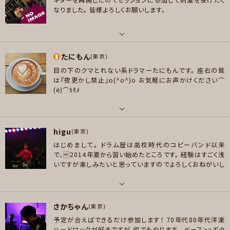
好きなアーティスト
なりました。
皆様よろしくお願いします。
BUMP OF CHICKEN、toconoma、いきものがかり、結束バンド、ずっと真夜
メッセージ
中でいいのに。、星野源、米津玄師、レキシ、andymori、Base Ball Bear、Of
ficial髭男dism、Thee Michelle Gun Elephant、UNISON SQUARE GAR
パート
DEN、フジファブリック
たにもん
ギター , ドラム
(東京)
好きなジャンル
目の下のクマとれない系ドラマーたにもんです。
座右の銘
好きなアーティスト
ポップス , ロック , ファンク/ブルース , アニソン/ボカロ
は『夜更かし禁止』o(^o^)o
お気軽にお声かけください⌒
Nile Rodgers Hiram Bullock Edward Van Halen（のリズム） Jeff Por
(ё)⌒ｶﾓﾒ
プレイヤー参加予定
caro Omar Hakim 沼澤 尚 いきものがかり
好きなジャンル
パート
ロック , ハードロック/ヘヴィメタル , ファンク/ブルース , ジャズ/フュージョ
higu
ドラム
(東京)
メッセージ
ン
はじめまして。
ドラム歴は高校時代のコピーバンド以来
好きなアーティスト
で、2014年夏から習い始めたところです。
経験はすごく浅
プレイヤー参加予定
LuckyKilimanjaro、the band apart,Superfly。Oasis、Zeppelin、AC/D
いですが楽しみたいと思っていますのでよろしくおねがいし
C、TOTOなどの洋楽。シカゴブルース、ファンク系:Jamesbrown、Chic、AW
ます。
Bなど。インスト全般:TRIX、T-SQUARE、4GENEXYZ、 山本真央樹、Dimensi
メッセージ
on、CASIOPEA、有形ランペイジ、Milesなど
パート
さかちゃん
ドラム
(東京)
好きなジャンル
予定が合えばできるだけ参加します！
70年代80年代洋楽
ポップス , ロック , ハードロック/ヘヴィメタル , ファンク/ブルース , ジャズ/
好きなアーティスト
ハードロックが好きですが
何でもやります。
ベース>>ギタ