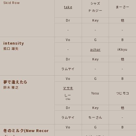
Skid Row
シャズ
take
まーさー
ナカジー
Dr
Key
他
-
-
-
Vo
G
B
intensity
菰口 雄矢
-
achar
iKkyu
Dr
Key
他
ラムヤイ
-
-
Vo
G
B
夢で逢えたら
鈴木 雅之
マサキ
Yasu
つじモコ
しー
Cho
Dr
Key
他
ラムヤイ
ちーさん
-
Vo
G
B
冬のミルク(New Recor