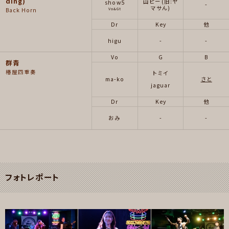
ding)
山ピー(旧:ヤ
show5
-
マサん)
Vo&Gt
Back Horn
Dr
Key
他
higu
-
-
Vo
G
B
群青
椿屋四重奏
トミイ
ma-ko
さと
jaguar
Dr
Key
他
おみ
-
-
フォトレポート