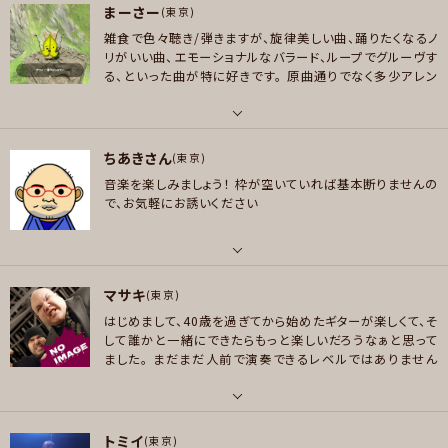
er Z m265
phoenix bomberbass
moon mbc-4
FREE
まーさー
BBA、Vulfpeck
ベース
(東京)
DOM C.S.Anthra 4st
エフェクター
メイン
KORG Pitchbl
雑食で色々聴き/弾きますが、旋律美しい曲、踊りたくなるノ
ack XS Bass
K&R groove comp
BOSS BB-1X
Darkgl
好きなジャンル
好きなアーティスト
リがいい曲、エモーショナルなバラード、ループでグルーヴす
ass B3K
AWAKE TUBE CLEAN BOOSTER
軽量のサブボ
ポップス , ロック , ファンク/ブルース , ジャズ/フュージョン , ボサノバ/ラテ
L'Arc〜en〜Ciel、西川貴教、abs、the GazettE、janne da arc、ABC、LUN
メッセージ
る、といった曲が特に好きです。
原曲通りでなく多少アレン
ードを作りました！
Zahnrad 4000pre
BECOS CompIQ
ン , クラシック
A SEA、黒夢、Mr.Big、THE BACK HORN、B'z、ずとまよ、ikuo
ジして演奏するといったことも好きです。
最近ギターを買っ
MINI Pro
Silver Sonic Peg
Darkglass B1K
たので出番を模索中、、、
ご興味持っていただけましたら共
プレイヤー参加予定
好きなジャンル
演お声がけください。
パート
ロック
ちあきさん
ベース
(東京)
プレイヤー参加予定
音楽を楽しみましょう！
枠が空いていれば基本断りませんの
好きなアーティスト
メッセージ
で、お気軽にお誘いください
Jamiroquai / Isley Brothers / D’Angelo / Linkin Park / Limp Bizkit
/ Paramore / クラムボン / showmore 等
メッセージ
好きなジャンル
パート
ポップス , ロック , ハードロック/ヘヴィメタル , ファンク/ブルース , ジャズ/
マサキ
ボーカル , ギター , ベース , ドラム
(東京)
フュージョン , ソウル/R＆B , ボサノバ/ラテン , ゴスペル/アカペラ , ヒップ
はじめまして、40歳を過ぎてから始めたギターが楽しくて、そ
好きなアーティスト
ホップ/レゲエ , ハウス/テクノ
して誰かと一緒にできたらもっと楽しいだろうなぁと思って
Ozzy Osbourne , Culture Club , Nightwish , Floor Jansen , Ramm
ました。
まだまだ人前で演奏できるレベルではありません
プレイヤー参加予定
stein , Metallica , GAMMA RAY, Fair warning , Alice in chains , Slip
が、仲間に入れてください。
いつかオーディエンスからプレイ
Knot , L'Arc-en-Ciel , Skid row , Linkin park
ヤーになるぞ！
パート
好きなジャンル
トミイ
ボーカル , ギター , ドラム
(東京)
メッセージ