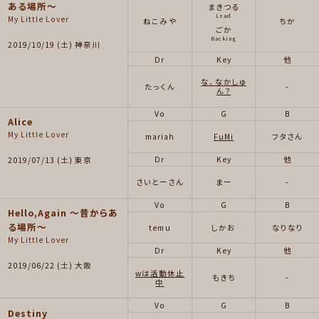
ある場所〜
まきつる
Lead
My Little Lover
ねこみや
ちか
ごか
Backing
2019/10/19 (土) 神奈川
Dr
Key
他
な、なかしゅ
たっくん
-
ん？
Vo
G
B
Alice
My Little Lover
mariah
FuMi
フタさん
Dr
Key
他
2019/07/13 (土) 東京
さいとーさん
まー
-
Vo
G
B
Hello,Again ～昔からあ
る場所～
temu
しかお
なりなり
My Little Lover
Dr
Key
他
2019/06/22 (土) 大阪
wは活動休止
もきち
-
中
Vo
G
B
Destiny