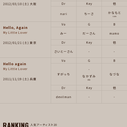
Dr
Key
他
2012/03/10 (土) 大阪
かなもと
nari
ちーさ
sax
Vo
G
B
Hello, Again
My Little Lover
みー
だーさん
mamo
Dr
Key
他
2012/01/21 (土) 東京
さいとーさん
-
-
Vo
G
B
Hello again
My Little Lover
-
すがっち
なづな
なかずみ
2011/11/19 (土) 兵庫
AG
Dr
Key
他
devilman
-
-
RANKING
人気アーティスト20