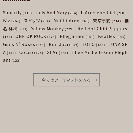
Superfly
Judy And Mary
L'Arc～en～Ciel
(310)
(284)
(268)
B'z
スピッツ
Mr.Children
東京事変
椎
(267)
(264)
(261)
(234)
名 林檎
Yellow Monkey
Red Hot Chili Peppers
(233)
(229)
ONE OK ROCK
Ellegarden
Beatles
(176)
(173)
(151)
(143)
Guns N' Roses
Bon Jovi
TOTO
LUNA SE
(143)
(139)
(134)
A
Cocco
GLAY
Thee Michelle Gun Eleph
(134)
(124)
(123)
ant
(122)
全てのアーティストをみる