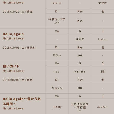
My Little Lover
RiRi☆
-
マツオ
Dr
Key
他
2018/10/20 (土) 兵庫
林家コープラ
ゆに
-
ンド
Vo
G
B
Hello,Again
My Little Lover
-
ユスケ
くっしー
Dr
Key
他
2018/10/06 (土) 神奈川
りりぃ
sui
-
Vo
G
B
白いカイト
My Little Lover
rao
kanata
BB
Dr
Key
他
2018/06/09 (土) 東京
たっくん
sui
-
Vo
G
B
Hello Again～昔からあ
る場所～
Dすけ＠ギタ
juddy
ぶっちー
ー修行僧
My Little Lover
AG