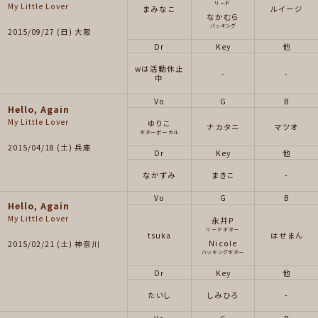
リード
My Little Lover
まみなこ
ルイージ
なかむら
バッキング
2015/09/27 (日) 大阪
Dr
Key
他
wは活動休止
-
-
中
Vo
G
B
Hello, Again
My Little Lover
ゆりこ
ナカタニ
マツオ
ギターボーカル
2015/04/18 (土) 兵庫
Dr
Key
他
なかずみ
まきこ
-
Vo
G
B
Hello, Again
My Little Lover
永井P
リードギター
tsuka
はせまん
Nicole
2015/02/21 (土) 神奈川
バッキングギター
Dr
Key
他
たいし
しみひろ
-