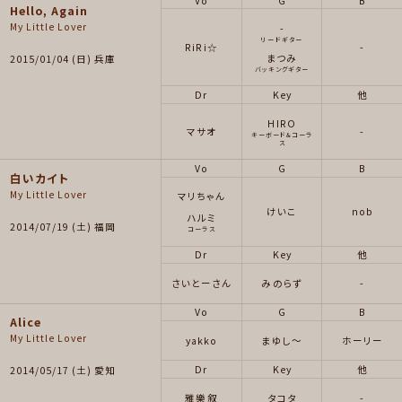
Vo
G
B
Hello, Again
My Little Lover
-
リードギター
RiRi☆
-
まつみ
2015/01/04 (日) 兵庫
バッキングギター
Dr
Key
他
HIRO
マサオ
-
キーボード&コーラ
ス
Vo
G
B
白いカイト
My Little Lover
マリちゃん
けいこ
nob
ハルミ
2014/07/19 (土) 福岡
コーラス
Dr
Key
他
さいとーさん
みのらず
-
Vo
G
B
Alice
My Little Lover
yakko
まゆし〜
ホーリー
Dr
Key
他
2014/05/17 (土) 愛知
雅樂叙
タコタ
-