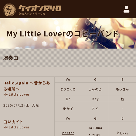
My Little Loverのコピーバンド
演奏曲
Vo
G
B
Hello,Again 〜昔からあ
る場所〜
まりこっこ
しんのじ
もっさん
My Little Lover
Dr
Key
他
2025/07/12 (土) 大阪
ゆかず
スイ
-
Vo
G
B
白いカイト
My Little Lover
sakuma
nectar
としお。
たかはし