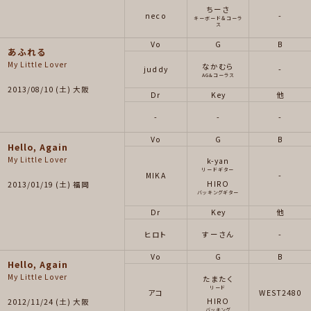
ちーさ
neco
-
キーボード＆コーラ
ス
Vo
G
B
あふれる
My Little Lover
なかむら
juddy
-
AG&コーラス
2013/08/10 (土) 大阪
Dr
Key
他
-
-
-
Vo
G
B
Hello, Again
My Little Lover
k-yan
リードギター
MIKA
-
HIRO
2013/01/19 (土) 福岡
バッキングギター
Dr
Key
他
ヒロト
すーさん
-
Vo
G
B
Hello, Again
My Little Lover
たまたく
リード
アコ
WEST2480
HIRO
2012/11/24 (土) 大阪
バッキング