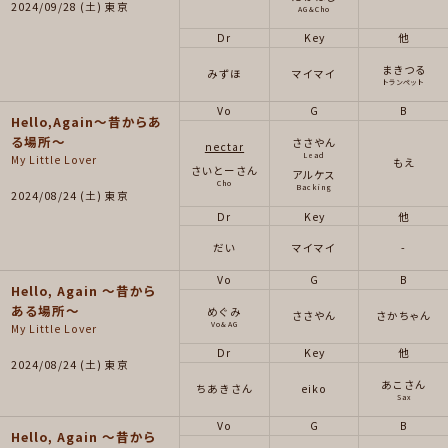
2024/09/28 (土) 東京
AG&Cho
Dr
Key
他
まきつる
みずほ
マイマイ
トランペット
Vo
G
B
Hello,Again～昔からあ
る場所～
ささやん
nectar
Lead
My Little Lover
もえ
さいとーさん
アルケス
Cho
Backing
2024/08/24 (土) 東京
Dr
Key
他
だい
マイマイ
-
Vo
G
B
Hello, Again ～昔から
ある場所～
めぐみ
ささやん
さかちゃん
Vo&AG
My Little Lover
Dr
Key
他
2024/08/24 (土) 東京
あこさん
ちあきさん
eiko
Sax
Vo
G
B
Hello, Again 〜昔から