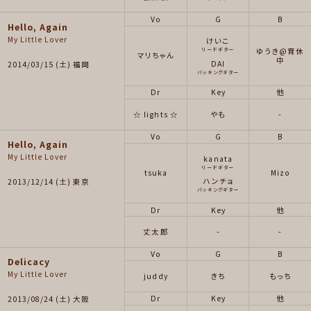
Vo
G
B
Hello, Again
My Little Lover
けいこ
ゆうき@育休
リードギター
マリちゃん
中
DAI
2014/03/15 (土) 福岡
バッキングギター
Dr
Key
他
☆ lights ☆
やも
-
Vo
G
B
Hello, Again
My Little Lover
kanata
リードギター
tsuka
Mizo
ハンチョ
2013/12/14 (土) 東京
バッキングギター
Dr
Key
他
丈太郎
-
-
Vo
G
B
Delicacy
My Little Lover
juddy
きち
もっち
Dr
Key
他
2013/08/24 (土) 大阪