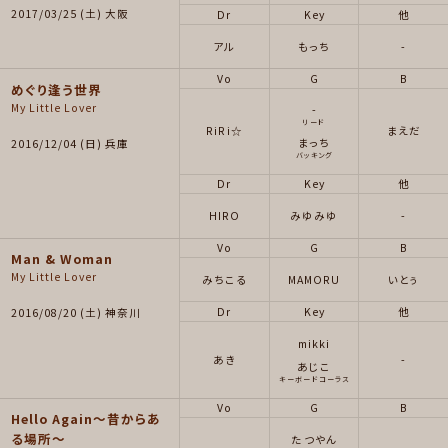
2017/03/25 (土) 大阪
Dr
Key
他
アル
もっち
-
Vo
G
B
めぐり逢う世界
My Little Lover
-
リード
RiRi☆
まえだ
まっち
2016/12/04 (日) 兵庫
バッキング
Dr
Key
他
HIRO
みゆみゆ
-
Vo
G
B
Man & Woman
My Little Lover
みちこる
MAMORU
いとぅ
Dr
Key
他
2016/08/20 (土) 神奈川
mikki
あき
-
あじこ
キーボードコーラス
Vo
G
B
Hello Again～昔からあ
る場所～
たつやん