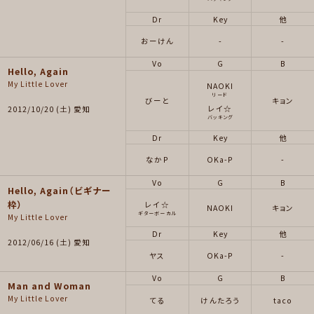
Dr
Key
他
おーけん
-
-
Vo
G
B
Hello, Again
My Little Lover
NAOKI
リード
びーと
キョン
レイ☆
2012/10/20 (土) 愛知
バッキング
Dr
Key
他
なかP
OKa-P
-
Vo
G
B
Hello, Again（ビギナー
枠）
レイ☆
NAOKI
キョン
ギターボーカル
My Little Lover
Dr
Key
他
2012/06/16 (土) 愛知
ヤス
OKa-P
-
Vo
G
B
Man and Woman
My Little Lover
てる
けんたろう
taco