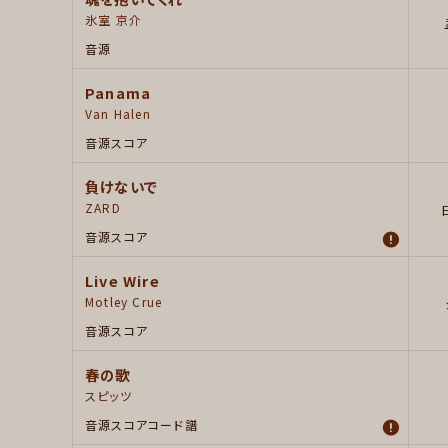
氷室 京介
音源
Panama
Van Halen
音源
スコア
負けないで
ZARD
音源
スコア
Live Wire
Motley Crue
音源
スコア
春の歌
スピッツ
音源
スコア
コード譜