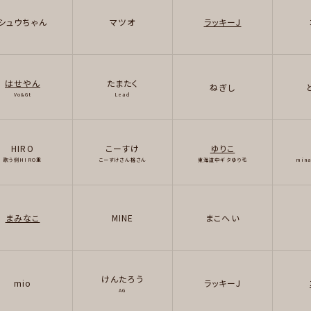
シュウちゃん
マツオ
ラッキーJ
はせやん
たまたく
ねぎし
Vo&Gt
Lead
HIRO
こーすけ
ゆりこ
歌う側HIRO重
こーすけさん格さん
東海道中ギタゆり毛
min
まみなこ
MINE
まこへい
けんたろう
mio
ラッキーJ
AG