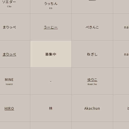
ソエダー
うっちん
Cho
EG
まりっぺ
うーじー
ぺきんこ
na
まりっぺ
募集中
ねぎし
na
MINE
ゆりこ
-
Vo&Gt
Ba&Cho
HIRO
林
Akachun