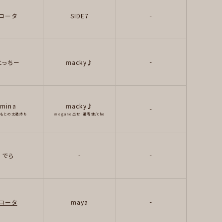
-
コータ
SIDE7
-
とっちー
macky♪
mina
macky♪
-
aもとの太鼓持ち
megane出せ！遣隋使/Cho
-
-
でら
-
コータ
maya