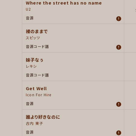
Where the street has no name
U2
音源
裸のままで
スピッツ
音源
コード譜
妹子なぅ
レキシ
音源
コード譜
Get Well
Icon For Hire
音源
誰より好きなのに
古内 東子
音源