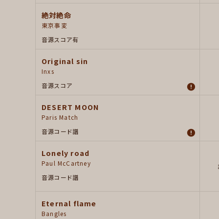
絶対絶命
東京事変
音源
スコア有
Original sin
Inxs
音源
スコア
DESERT MOON
Paris Match
音源
コード譜
Lonely road
Paul McCartney
音源
コード譜
Eternal flame
Bangles