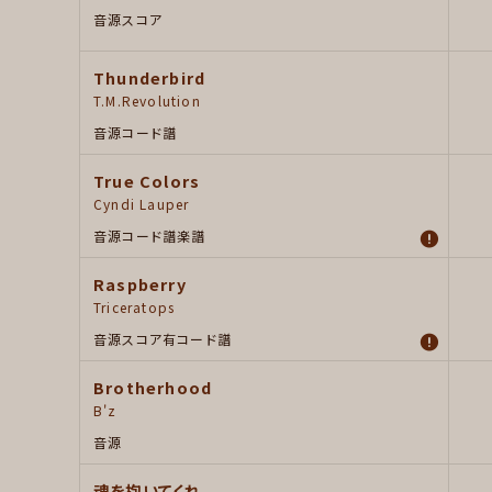
音源
スコア
Thunderbird
T.M.Revolution
音源
コード譜
True Colors
Cyndi Lauper
音源
コード譜
楽譜
Raspberry
Triceratops
音源
スコア有
コード譜
Brotherhood
B'z
音源
魂を抱いてくれ