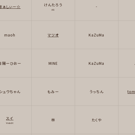
けんたろう
-
まぁしぃー☆
AG
maoh
マツオ
KaZuMa
日陽ーひおー
MINE
KaZuMa
シュウちゃん
もみー
うっちん
tom
スイ
林
たくや
Vo&Gt