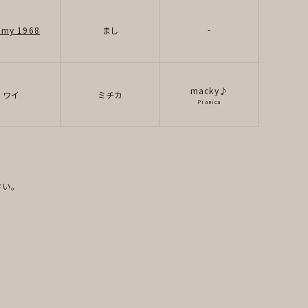
-
my 1968
まし
macky♪
ワイ
ミチカ
Pianica
い。