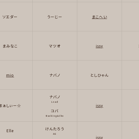
ソエダー
うーじー
まこへい
まみなこ
マツオ
issy
mio
ナバノ
としひゃん
ナバノ
Lead
まぁしぃー☆
issy
コバ
Backing&Cho
けんたろう
Elle
AG
issy