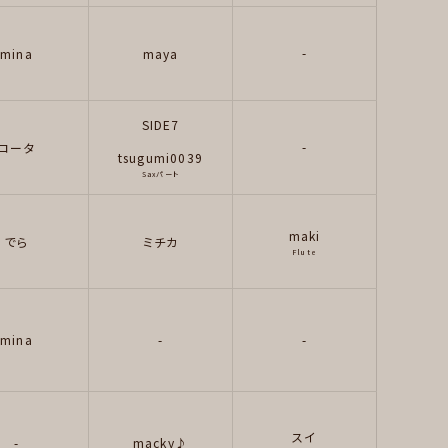
-
mina
maya
SIDE7
-
コータ
tsugumi0039
Saxパート
maki
でら
ミチカ
Flute
mina
-
-
スイ
-
macky♪