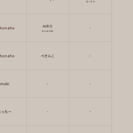
コーラス
HIRO
-
honaho
Key&Cho
-
honaho
ぺきんこ
-
-
maki
-
-
とっちー