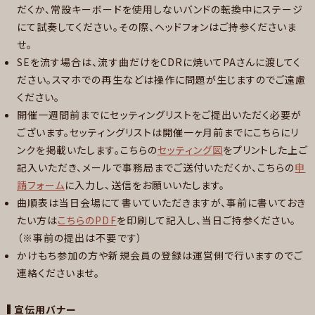
だくか、常設キーボードを使用しないバンドの転換中にステージ
にて試奏してください。その際、ヘッドフォンはご持参くださいま
せ。
SEを流す場合は、流す曲だけをCDRに焼いてPAさんに渡してく
ださい。スマホでの再生などは操作に問題が生じますのでご遠慮
ください。
開催一週間前までにセッティングリストをご提出いただく必要が
ございます。セッティングリストは開催一ヶ月前までにこちらにリ
ンクを掲載いたします。こちらの
セッティング図
をプリントした上ご
記入いただき、メールで事務局までご送付いただくか、こちらの
申
請フォーム
に入力し、送信をお願いいたします。
曲順表は当日会場にて書いていただきますが、事前に書いておき
たい方は
こちらのPDF
を印刷して記入し、当日ご持参ください。
（※事前の提出は不要です）
かけもち参加の方や新規会員の登録は運営側で行いますのでご
連絡くださいませ。
宣伝用バナー