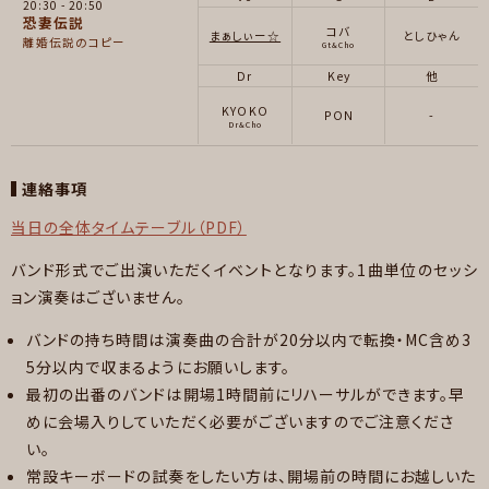
20:30
20:50
恐妻伝説
コバ
まぁしぃー☆
としひゃん
離婚伝説のコピー
Gt&Cho
Dr
Key
他
KYOKO
PON
-
Dr&Cho
連絡事項
当日の全体タイムテーブル（PDF）
バンド形式でご出演いただくイベントとなります。1曲単位のセッシ
ョン演奏はございません。
バンドの持ち時間は演奏曲の合計が20分以内で転換・MC含め3
5分以内で収まるようにお願いします。
最初の出番のバンドは開場1時間前にリハーサルができます。早
めに会場入りしていただく必要がございますのでご注意くださ
い。
常設キーボードの試奏をしたい方は、開場前の時間にお越しいた