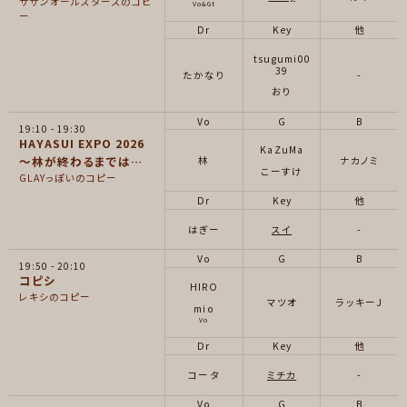
サザンオールスターズのコピ
Vo&Gt
ー
Dr
Key
他
tsugumi00
39
たかなり
-
おり
Vo
G
B
19:10
19:30
HAYASUI EXPO 2026
KaZuMa
〜林が終わるまでは…
林
ナカノミ
こーすけ
GLAYっぽいのコピー
Dr
Key
他
はぎー
スイ
-
Vo
G
B
19:50
20:10
コピシ
HIRO
レキシのコピー
マツオ
ラッキーJ
mio
Vo
Dr
Key
他
コータ
ミチカ
-
Vo
G
B