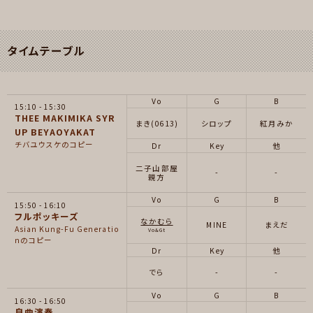
タイムテーブル
Vo
G
B
15:10
15:30
THEE MAKIMIKA SYR
まき(0613)
シロップ
紅月みか
UP BEYAOYAKAT
チバユウスケのコピー
Dr
Key
他
二子山部屋
-
-
親方
Vo
G
B
15:50
16:10
フルポッキーズ
なかむら
MINE
まえだ
Asian Kung-Fu Generatio
Vo&Gt
nのコピー
Dr
Key
他
でら
-
-
Vo
G
B
16:30
16:50
良曲演奏