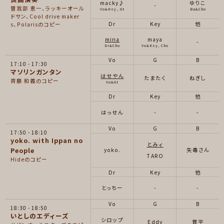
macky♪
ゆりこ
-
曽我部 恵一、ラッキーオール
Vo&Key, Gt
Ba&Cho
ドサン、Cool drive maker
Dr
Key
他
s、Polarisのコピー
mina
maya
-
Dr&Cho
Vo&Key, Cho
Vo
G
B
17:10
17:30
マソリンガンタン
はせやん
たまたく
ねぎし
斉藤 和義のコピー
Vo&Gt
Dr
Key
他
はっせん
-
-
Vo
G
B
17:50
18:10
yoko. with Ippan no
とみィ
People
yoko.
矢毒さん
TARO
Hideのコピー
Dr
Key
他
とっちー
-
-
Vo
G
B
18:30
18:50
いとしのエディーズ
シロップ
Eddy
育平