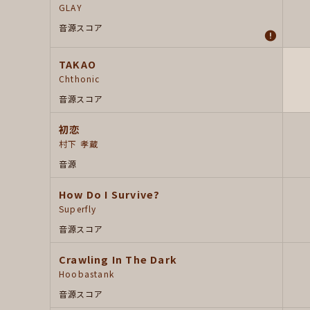
GLAY
音源
スコア
TAKAO
Chthonic
音源
スコア
初恋
村下 孝蔵
音源
How Do I Survive?
Superfly
音源
スコア
Crawling In The Dark
Hoobastank
音源
スコア