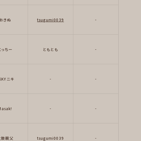
-
おきぬ
tsugumi0039
-
とっちー
ともとも
-
-
KKYニキ
-
-
Masak!
-
太鼓親父
tsugumi0039