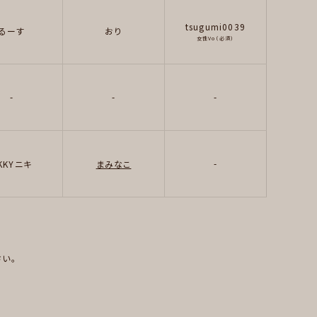
tsugumi0039
るーす
おり
女性Vo（必須）
-
-
-
-
KKYニキ
まみなこ
い。