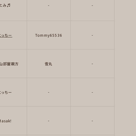
とみ♬
-
-
-
とっちー
Tommy65536
-
山部屋親方
雪丸
-
-
とっちー
-
-
Masak!