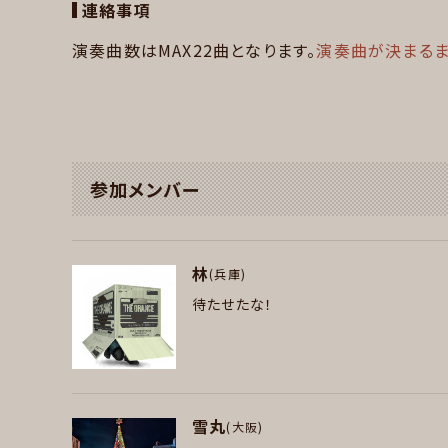
連絡事項
演奏曲数はMAX22曲となります。
演奏曲が決まるま
参加メンバー
林
(兵庫)
待たせたな！
パート
雪丸
(大阪)
ボーカル , ギター , ベース , ピアノ/キーボ