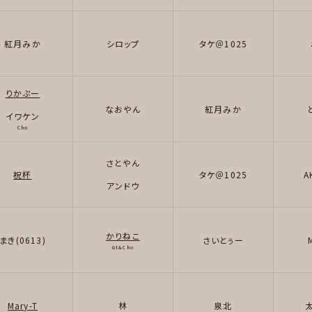
紅月みか
シロップ
タケ＠1025
りかぷー
なおやん
紅月みか
イワケン
Cho
さとやん
祝杯
タケ＠1025
A
アンドウ
かりねこ
まき(0613)
さいとぅー
Gt&Cho
Mary-T
林
泉北