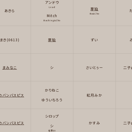
アンドウ
Lead
芽珀
あきら
Ba&Cho
Mitch
Backing&Cho
まき(0613)
芽珀
ずい
まみなこ
シ
さいとぅー
二子
かりねこ
カバンバスピス
紅月みか
ゆういちろう
シロップ
カバンバスピス
かすみ
二子
シ
任意Gt