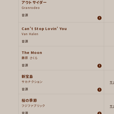
アウトサイダー
Granrodeo
音源
Can't Stop Lovin' You
Van Halen
音源
The Moon
藤原 さくら
音源
新宝島
サカナクション
サ
音源
桜の季節
フジファブリック
サ
音源