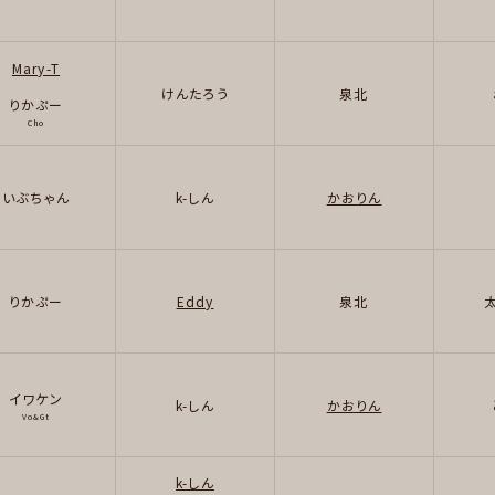
Mary-T
けんたろう
泉北
りかぷー
Cho
いぶちゃん
k-しん
かおりん
りかぷー
Eddy
泉北
イワケン
k-しん
かおりん
Vo&Gt
k-しん