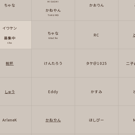
HISASHI
ちゃな
かおりん
かねやん
TAKURO
イワケン
ちゃな
RC
募集中
Gt&Cho
Cho
祝杯
けんたろう
タケ＠1025
二子
しゅう
Eddy
かすみ
ArleneK
かねやん
ほしぴー