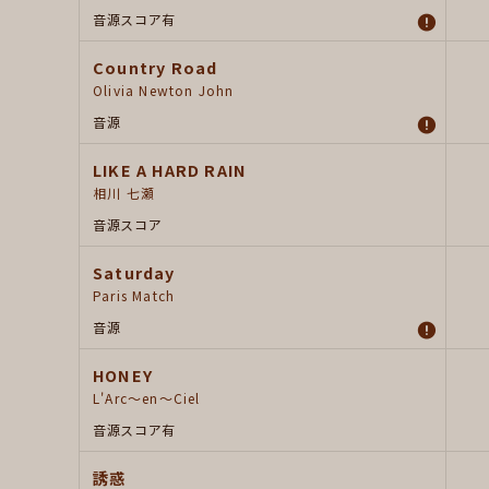
音源
スコア有
Country Road
Olivia Newton John
音源
LIKE A HARD RAIN
相川 七瀬
音源
スコア
Saturday
Paris Match
音源
HONEY
L'Arc～en～Ciel
音源
スコア有
誘惑