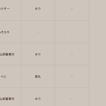
たけぞー
おり
-
-
-
みきひろ
-
山部屋親方
おり
-
べに
雪丸
-
山部屋親方
おり