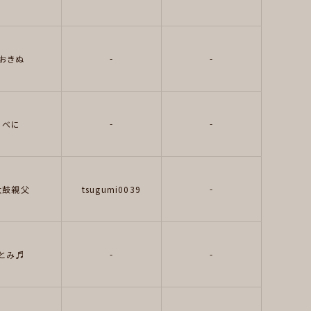
-
-
おきぬ
-
-
べに
-
太鼓親父
tsugumi0039
-
-
とみ♬