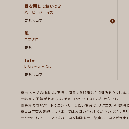
目を閉じておいでよ
バービーボーイズ
音源
スコア
風
コブクロ
音源
fate
L'Arc～en～Ciel
音源
スコア
当ページの曲順は、実際に演奏する順番と全く関係ありません。
名前に下線がある方は、その曲をリクエストされた方です。
募集のないパートにエントリーしたい場合は、リクエスト申請者
スコア有の表記につきましてはお問い合わせください。また、各
セットリストにリンクされている動画を元に演奏していただきま