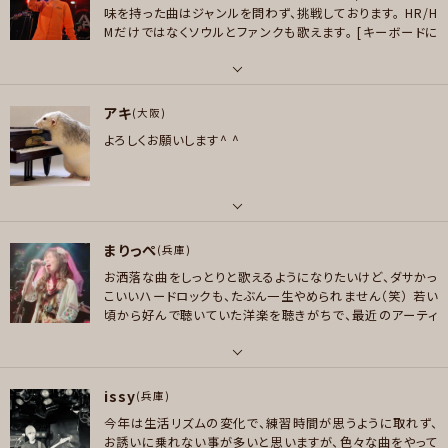
プレイヤー参加予定
好きなアーティスト
味を持った曲はジャンルを問わず、挑戦しております。
HR/H
AC/DC、robben ford,dean brown,matt schofield,arsenio rodrigue
Mだけではなくソウルとファンクも歌えます。
[キーボードに
z,jacob do bandlim,pancho amat,scott henderson,greg howe,k
関して]
これまでは人の楽曲にエントリーすることが大半で
ansas,journey,styx,reospeedwagon,prism,square,松岡直也、山下達
したが、やりたい曲が出てきたので自分で選曲した曲のメン
メッセージ
バー集めを始めました。
キーボード募集パートへのエントリ
郎、村田和人、角松敏生、山岸潤史、土方隆行、今剛、他多数
パート
ーは練習との兼ね合いで判断します。
Youtube
https://
アキ
ボーカル , ピアノ/キーボード
(大阪)
好きなジャンル
m.youtube.com/channel/UCMRLjsPA-XQ2vOfYBOy
よろしくお願いします^ ^
2VNA
ロック , ハードロック/ヘヴィメタル , ファンク/ブルース , ジャズ/フュージョ
好きなアーティスト
ン , ソウル/R＆B , ボサノバ/ラテン , ヒップホップ/レゲエ
[洋楽] Van Halen /Black Sabbath/Rainbow /Iron Maiden/King Cri
mson/Pink Floyd /Stevie Wonder/TOTO /Dream Theater [邦楽] 聖
プレイヤー参加予定
飢魔Ⅱ/Awesome City Club/MONDO GROSSO
パート
好きなジャンル
まりっぺ
ピアノ/キーボード
(兵庫)
ハードロック/ヘヴィメタル , ファンク/ブルース , ソウル/R＆B
メッセージ
お洒落な曲をしっとりと歌えるようになりたいけど、ダサかっ
好きなジャンル
こいいハードロックも、たぶん一生やめられません（笑）
若い
プレイヤー参加予定
ポップス , ロック
頃から好んで聴いていた洋楽を聴きがちで、最近のアーティ
ストには疎いほうなので、おすすめあったら教えてください
プレイヤー参加予定
ね！
知らなかった曲を歌うのもなかなか楽しいです(^^)🎶
パート
メッセージ
issy
ボーカル
(兵庫)
メッセージ
今年は生活リズムの変化で、練習時間が思うように取れず、
好きなアーティスト
お誘いに乗れない事が多いと思いますが、色々な曲をやって