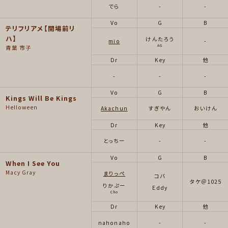
でら
-
-
Vo
G
B
テリフリアメ【開場前リ
ハ】
けんたろう
mio
-
AG
青葉 市子
Dr
Key
他
-
-
-
Vo
G
B
Kings Will Be Kings
Helloween
Akachun
すぎやん
おいけん
Dr
Key
他
とっちー
-
-
Vo
G
B
When I See You
Macy Gray
まりっぺ
コバ
タケ＠1025
りかぷー
Eddy
Cho
Dr
Key
他
nahonaho
-
-