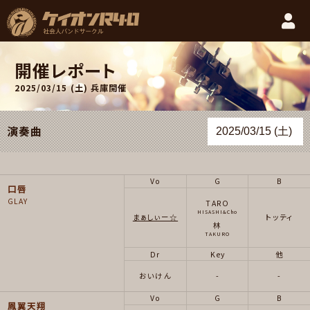
開催レポート
2025/03/15 (土)
兵庫開催
演奏曲
Vo
G
B
口唇
GLAY
TARO
HISASHI&Cho
まぁしぃー☆
トッティ
林
TAKURO
Dr
Key
他
おいけん
-
-
Vo
G
B
鳳翼天翔