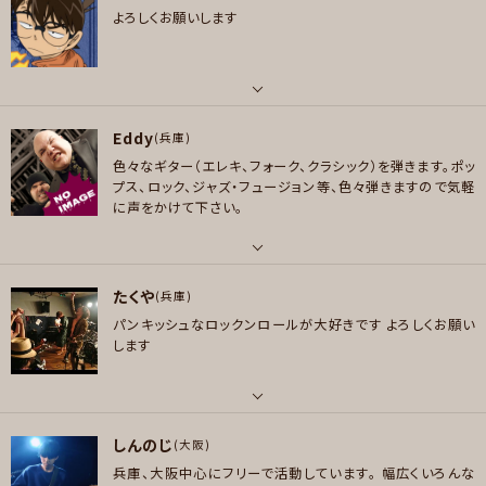
ポップス , ロック , ハードロック/ヘヴィメタル , スラッシュメタル/デスメタル
よろしくお願いします
好きなアーティスト
プレイヤー参加予定
メッセージ
Bruno Mars、Silk Sonic、Maloon5，Charlie Puth、Michael Jackson、
Stevie Wonder、Shawn Mendes、TOTO、Eric Benet、Chaka Khan, T-
Square、藤井風、Mr. Children、Five New Old、 Park Hyoshin、Brown E
パート
メッセージ
yed Soul、Brown Eyes
Eddy
ドラム
(兵庫)
好きなジャンル
色々なギター（エレキ、フォーク、クラシック）を弾きます。ポッ
好きなジャンル
ファンク/ブルース , ジャズ/フュージョン , ソウル/R＆B
プス、ロック、ジャズ・フュージョン等、色々弾きますので気軽
ポップス , ロック
に声をかけて下さい。
プレイヤー参加予定
プレイヤー参加予定
パート
たくや
ギター , ベース
(兵庫)
メッセージ
メッセージ
パンキッシュなロックンロールが大好きです
よろしくお願い
好きなアーティスト
します
Casiopea, T-Square, Van Halen, Journey, TOTO, Ms.OOJA, サザン
オールスターズ, オフコース, 山下達郎, 椎名林檎, 藤井風, SUPER BEAVE
R, 緑黄色社会,サンボマスター
パート
好きなジャンル
しんのじ
ギター , ベース
(大阪)
ポップス , ロック , ハードロック/ヘヴィメタル , ジャズ/フュージョン , ソウ
兵庫、大阪中心にフリーで活動しています。
幅広くいろんな
好きなアーティスト