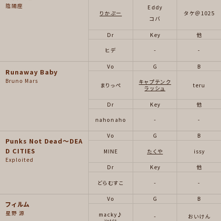
陰陽座
Eddy
りかぷー
タケ＠1025
コバ
Dr
Key
他
ヒデ
-
-
Vo
G
B
Runaway Baby
Bruno Mars
キャプテンク
まりっぺ
teru
ラッシュ
Dr
Key
他
nahonaho
-
-
Vo
G
B
Punks Not Dead～DEA
D CITIES
MINE
たくや
issy
Exploited
Dr
Key
他
どらむすこ
-
-
Vo
G
B
フィルム
星野 源
macky♪
-
おいけん
Vo&Gt