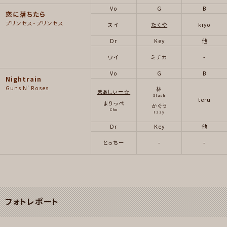
Vo
G
B
恋に落ちたら
プリンセス・プリンセス
スイ
たくや
kiyo
Dr
Key
他
ワイ
ミチカ
-
Vo
G
B
Nightrain
Guns N' Roses
林
まぁしぃー☆
Slash
teru
まりっぺ
かぐう
Cho
Izzy
Dr
Key
他
とっちー
-
-
フォトレポート