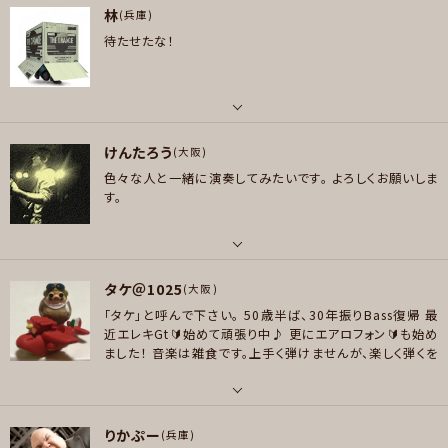
ww.facebook.com/mobydick
◆オルタナティヴロック
林
ギター , ベース
(兵庫)
の復刻、グランジの逆襲
（オルタナ＆グランジロックに特化
待たせたな！
したページ）
https://www.facebook.com/pg/alterna
好きなアーティスト
tivegunge/
会場ではアイコンのように【ポークパイハット】
基本は洋楽／邦楽ロック UK＆USロック、主にオルタナティブロック、その他
を被っています
この帽子が目印ですので、よろしくお願い致
民族、ブルース、プログレ、歌謡曲などなど雑食です。 最近はカントリーを勉
します！
強中です。 ペダルスチールギター購入しましたので、要り用の際はお声掛けく
パート
ださい！
けんたろう
ボーカル , ギター , ベース , ピアノ/キーボード
(大阪)
好きなジャンル
色々な人と一緒に演奏してみたいです。
よろしくお願いしま
好きなアーティスト
ポップス , ロック , ハードロック/ヘヴィメタル , ファンク/ブルース , ジャズ/
す。
X JAPAN ドリームシアター スティーヴルカサー シンフォニーX リキッドテンシ
フュージョン , ボサノバ/ラテン , スカ/ロカビリー , ヒップホップ/レゲエ ,
ョンエクスペリメント インペリテリ ジミヘン 鈴木健治 イングヴェイマルムス
ハウス/テクノ
ティーン ヴィニームーア ハーレムスキャーレム 太田カツ シナジー 増﨑孝司
パート
プレイヤー参加予定
聖飢魔Ⅱ 陰陽座 オリアンティ 安藤まさひろ 春畑道哉 B'z 松本孝弘 Steve
タケ＠1025
ギター
(大阪)
Vai DGM PAT METHENY 矢堀孝一 FRANK GAMBALE
「タケ」と呼んで下さい。
50歳半ば、30年振りBass復帰
最
好きなアーティスト
好きなジャンル
近エレキGt🔰始めて頑張り中♪
更にエアロフォン🔰も始め
メッセージ
LOVE PSYCHEDELICO GRAPEVINE 東京事変 The Allman Brothers B
ました！
音楽は雑食です。上手く弾けませんが、楽しく弾くを
ポップス , ロック , パンク/メロコア , ハードロック/ヘヴィメタル , ファンク/
and Red Hot Chili Peppers Blues Brothers Norah Jones Bob Dyla
モットーにしてます。
色んな方と共演できたら嬉しいです♪
ブルース , ジャズ/フュージョン , ソウル/R＆B , ボサノバ/ラテン , アニソン/
n Sting
ボカロ
パート
好きなジャンル
プレイヤー参加予定
りかぷー
ギター , ベース , 管楽器
(兵庫)
ポップス , ロック , ファンク/ブルース , ソウル/R＆B