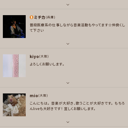
ロック , ハードロック/ヘヴィメタル , スラッシュメタル/デスメタル
メッセージ
が半年程 → 紆余曲折 → 2024年夏頃ケイオンR40に辿り
着くナウ。
メタリカのBreadfanが第一目標
パート
プレイヤー参加予定
ミチカ
ボーカル , ギター , パーカッション
(兵庫)
普段医療系の仕事しながら音楽活動もやってます☆仲良くし
好きなアーティスト
て下さい
メッセージ
Metallica,Helloween,Budgie,Led Zeppelin,Black Sabbath,Mount
ain,Bon Jovi,Van Halen,Kinks,Damned,Billy Joel,Janis Joplin,Ca
rpentars,Diana Ross、Diana Ross,Al Green, Barry White,Speedom
パート
eter,Bonney.M,Chic,シェリルリン,プロディジー,白井貴子,和田アキ子,YM
kiyo
ドラム , ピアノ/キーボード , パーカッション
(大阪)
O,佐野元春,渡辺美里,嘉門達夫,オフスプリング,RCサクセション,Dinasour
よろしくお願いします。
Jr,5th Dimension,スペクトラム
好きなアーティスト
いろいろ幅広い❗️笑ですが、どちらかといえばオシャレな感じと聴かせる感じ
好きなジャンル
のが好きです笑。でもロックも全然好きです✋️ エゴラッピン 東京事変 スカパ
パンク/メロコア , ハードロック/ヘヴィメタル , ファンク/ブルース , ソウル/R
ラ 玉置浩二 ミスチル スティービーワンダー 絢香 バックナンバー ワンオク K
＆B , スラッシュメタル/デスメタル
パート
ANA-BOON とりあえずいろいろ❗️笑
mio
ギター , ベース
(大阪)
プレイヤー参加予定
好きなジャンル
こんにちは。
音楽が大好き、歌うことが大好きです。
もちろ
好きなアーティスト
ポップス , ロック , ファンク/ブルース , ジャズ/フュージョン , スカ/ロカビリ
んliveも大好きです！
宜しくお願いします。
ー
メッセージ
好きなジャンル
プレイヤー参加予定
ポップス , ロック , パンク/メロコア , ファンク/ブルース , ジャズ/フュージョ