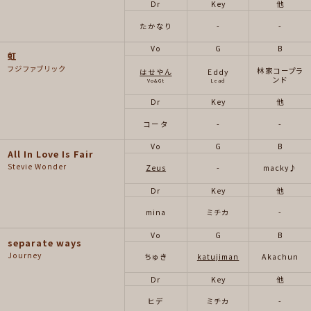
Dr
Key
他
たかなり
-
-
Vo
G
B
虹
フジファブリック
林家コープラ
はせやん
Eddy
ンド
Vo&Gt
Lead
Dr
Key
他
コータ
-
-
Vo
G
B
All In Love Is Fair
Stevie Wonder
Zeus
-
macky♪
Dr
Key
他
mina
ミチカ
-
Vo
G
B
separate ways
Journey
ちゅき
katujiman
Akachun
Dr
Key
他
ヒデ
ミチカ
-