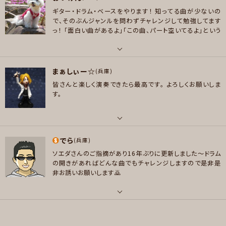
好きなジャンル
ギター・ドラム・ベースをやります！
知ってる曲が少ないの
好きなアーティスト
ポップス , ロック , パンク/メロコア , ハードロック/ヘヴィメタル , ファンク/
で、そのぶんジャンルを問わずチャレンジして勉強してます
AC/DC KISS アースシェイカー スコーピオンズ THE MODS 昔のWhitesn
っ！
「面白い曲があるよ」「この曲、パート空いてるよ」という
ブルース , ジャズ/フュージョン , ソウル/R＆B , ボサノバ/ラテン , スカ/ロカ
ake 1970年代ハードロック、ブルースロック
のがあれば、ぜひ誘ってあげてください(o^-^)ノ
よろしくお
ビリー , ヒップホップ/レゲエ , ハウス/テクノ
願いいたします～☆
好きなジャンル
プレイヤー参加予定
パート
ロック , パンク/メロコア , ハードロック/ヘヴィメタル , ファンク/ブルース
まぁしぃー☆
ギター , ベース , ドラム
(兵庫)
プレイヤー参加予定
皆さんと楽しく演奏できたら最高です。
よろしくお願いしま
好きなアーティスト
す。
メッセージ
THE YELLOW MONKEY/GLAY/サカナクション/東京事変/NIGHTWISH/Hi
-Standard/MAN WITH A MISSION/Yngwie Malmsteen/L'Arc-en-Ciel
メッセージ
※セッションをキッカケに好きになったアーティストですo(^▽^)o
パート
好きなジャンル
でら
ボーカル
(兵庫)
ポップス , ロック , パンク/メロコア , ハードロック/ヘヴィメタル , ファンク/
ソエダさんのご指摘があり16年ぶりに更新しました〜ドラム
好きなアーティスト
ブルース , スカ/ロカビリー , スラッシュメタル/デスメタル
の開きがあればどんな曲でもチャレンジしますので是非是
JOURNEY, D'ERLANGER, THE MODS, THE YELLOW MONKEY, GLAY,
非お誘いお願いします🙇
プレイヤー参加予定
他
好きなジャンル
パート
ロック
ドラム , パーカッション
メッセージ
プレイヤー参加予定