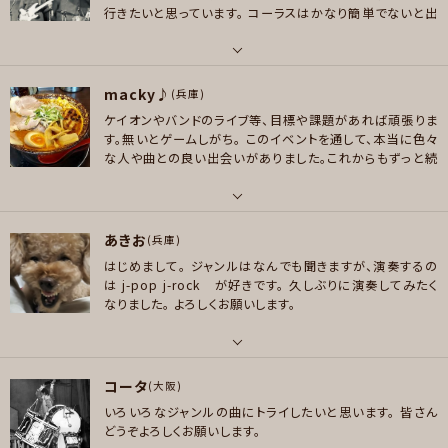
Macy Gray, Lauryn Hill, Chaka Kahn, Janis Joplin, Tina Turner, St
行きたいと思っています。
コーラスはかなり簡単でないと出
evie Wonder, Alicia keys, Cyndi Lauper, Rod Stewart, Eric Clapto
来ないです(^^;;
日頃はこぢんまりしたハコで、ハードコア
n, Beatles, Rolling Stones, Eagles, Doobie brothers, Aerosmith,
方面を中心に色々なバンドを観てます。
Queen, AC/DC, Velvet Revolver, Struts …その他洋楽全般
パート
macky♪
ベース
(兵庫)
好きなジャンル
ケイオンやバンドのライブ等、目標や課題があれば頑張りま
ロック , ハードロック/ヘヴィメタル , ファンク/ブルース , ジャズ/フュージョ
好きなアーティスト
す。無いとゲームしがち。
このイベントを通して、本当に色々
ン , ソウル/R＆B , ゴスペル/アカペラ
ギターウルフ 椎名林檎 東京事変 ゆらゆら帝国 人間椅子 JET BOYS AC/D
な人や曲との良い出会いがありました。これからもずっと続
C JUDAS PRIEST The Jesus and mary chain Thee michelle gun ele
いて欲しいですね。
プレイヤー参加予定
fant corrupted Alice In Chains Discharge BLACK FLAG DEAD KENN
DYS GBH MOTORHEAD
パート
あきお
ボーカル , ギター , ベース , ドラム , ピアノ/キーボード , パーカッション
(兵庫)
好きなジャンル
メッセージ
はじめまして。
ジャンルはなんでも聞きますが、演奏するの
ポップス , ロック , パンク/メロコア , ハードロック/ヘヴィメタル , ファンク/
好きなアーティスト
は
j-pop j-rock が好きです。
久しぶりに演奏してみたく
ブルース , スカ/ロカビリー , スラッシュメタル/デスメタル , ハードコア
くるり、 サニーデイサービス、 フジファブリック、 MONO NO AWARE、 home
なりました。
よろしくお願いします。
comings、 Beck、 blur、 向井秀徳、 Willow、 Aviici、 Phoenix、 トクマル
プレイヤー参加予定
シューゴ、 日食なつこ、 ミツメ、 レキシ、 Queen、 predawn、 羊文学、 Bial
ystocks、 サカナクション、 odol、 Death Cab for Cutie…
パート
コータ
ベース , 弦楽器
(大阪)
好きなジャンル
メッセージ
いろいろなジャンルの曲にトライしたいと思います。
皆さん
ポップス , ロック , パンク/メロコア , ファンク/ブルース , ジャズ/フュージョ
好きなアーティスト
どうぞよろしくお願いします。
ン , クラシック , ハウス/テクノ
LUNA SEA イエモン ジュディマリ ジョアンジルベルト ジャコパストリアス