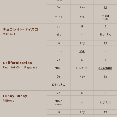
Dr
Key
他
maki
mina
アキ
Flute
Vo
G
B
チョコレイト・ディスコ
土岐 麻子
mio
-
おいけん
Dr
Key
他
mina
アキ
-
Vo
G
B
Californication
Red Hot Chili Peppers
MINE
しんのじ
Akachun
Dr
Key
他
どらむすこ
-
-
Vo
G
B
Funny Bunny
Pillows
MINE
-
たまたく
Vo&Gt
Dr
Key
他