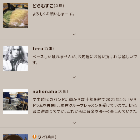
プレイヤー参加予定
どらむすこ
ボーカル , ギター
(兵庫)
メッセージ
よろしくお願いしまーす。
好きなアーティスト
GUNS&ROSES,Nickelback,Foo Fighters
メッセージ
好きなジャンル
ロック , ハードロック/ヘヴィメタル
パート
teru
ドラム
(兵庫)
プレイヤー参加予定
ベースしか触れませんが、お気軽にお誘い頂ければ嬉しいで
好きなアーティスト
す。
Hi-STANDARD、BACK DROP BOMB 、BRAHMAN 、ELLEGARDEN、the HI
ATUS、MAN WITH A MISSION、マキシマム ザ ホルモン、ASIAN KUNG-FU
メッセージ
GENERATION、Suspended 4th、Nothing's Carved In Stone、311、Ra
パート
ge Against the Machine、あいみょん
nahonaho
ベース
(大阪)
好きなジャンル
学生時代のバンド活動から数十年を経て2021年10月から
好きなアーティスト
ポップス , ロック , パンク/メロコア , ファンク/ブルース , ジャズ/フュージョ
ドラムを再開し、現在グループレッスンを受けています。
初心
Metallica, Megadeth, The Cult, Billy Joel, Sheryl Crow, Def Lepp
者に逆戻りですが、これからは音楽を長～く楽しんでいきた
ン , ソウル/R＆B , ボサノバ/ラテン , スカ/ロカビリー , ハードコア , ハウ
ard, Guns N' Roses, Red Hot Chili Peppers, Alice in Chains, Chris
いです！
ス/テクノ
Cornell,
プレイヤー参加予定
パート
好きなジャンル
ワイ
ドラム
(兵庫)