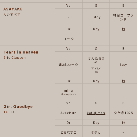
Vo
G
B
ASAYAKE
カシオペア
林家コープラ
-
Eddy
ンド
Dr
Key
他
コータ
-
-
Vo
G
B
Tears in Heaven
Eric Clapton
けんたろう
AG
まぁしぃー☆
issy
ナバノ
EG
Dr
Key
他
mina
-
-
パーカッション
Vo
G
B
Girl Goodbye
TOTO
Akachun
katujiman
タケ＠1025
Dr
Key
他
どらむすこ
ミチカ
-