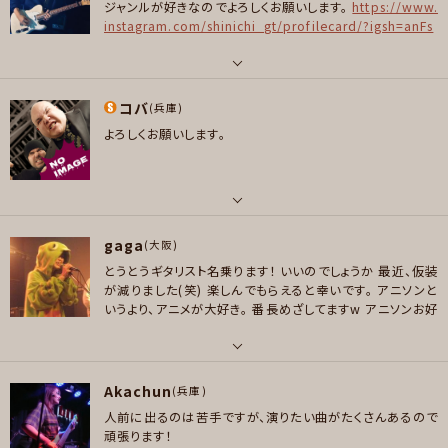
ル/R＆B , ボサノバ/ラテン
ジャンルが好きなのでよろしくお願いします。
https://www.
広瀬さとし/瀧川一郎/布袋寅泰/今井寿/白田一秀/NAOKI/hide/鮎川誠/C
instagram.com/shinichi_gt/profilecard/?igsh=anFs
プレイヤー参加予定
har/アンディ・マッコイ/ジョー・ペリー/アンディ・テイラー/リッチー・サンボ
YWZ2Z25mYW96
ラ/ナンシー・ウィルソン/ウォーレン・デ・マルティーニ/ジョージ・リンチ/ステ
ィーヴ・ジョーンズ/キース・リチャーズ/ジョニー・サンダース/カート・コバー
パート
コバ
ン/シド・ヴィシャス/ジョン・テイラー/PON/沢田泰司/加部正義/CRAZY CO
ボーカル , ギター
(兵庫)
メッセージ
OL JOE/氷室京介/デヴィッド・シルヴィアン/T.C.R.横浜銀蝿R.S.翔
よろしくお願いします。
好きなアーティスト
好きなジャンル
宇多田ヒカル 鬼束ちひろ 邦ロック、洋ロック全般
ロック , パンク/メロコア , ハードコア
好きなジャンル
プレイヤー参加予定
ポップス , ロック , パンク/メロコア , ハードロック/ヘヴィメタル , ハウス/
パート
テクノ
gaga
ギター
(大阪)
とうとうギタリスト名乗ります！
いいのでしょうか
最近、仮装
プレイヤー参加予定
好きなアーティスト
が減りました(笑)
楽しんでもらえると幸いです。
アニソンと
メッセージ
Eric Clapton、Santana、Stevie Ray Vaughan、Red Hot Chili Pepper
いうより、アニメが大好き。
番長めざしてますw
アニソンお好
s、Rage Against the Machine、Carole King、James Brown、Diana Ro
きな方、お声かけてくださいまし～
ss、Swing Out Sister、The Brand New Heavies、Incognito、Tower of
メッセージ
Power、Parliament、etc
パート
Akachun
ボーカル , ギター , ベース
(兵庫)
好きなジャンル
人前に出るのは苦手ですが、演りたい曲がたくさんあるので
ロック , ファンク/ブルース , ジャズ/フュージョン , ソウル/R＆B
好きなアーティスト
頑張ります！
Pearl レベッカ サンボマスター！ アジカン ジャニス・ジョップリン Su