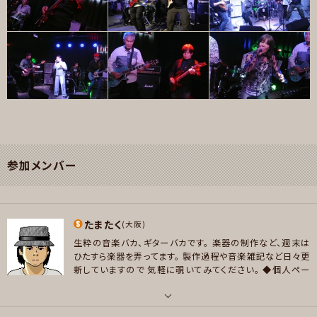
参加メンバー
たまたく
(大阪)
生粋の音楽バカ、ギターバカです。
楽器の制作など、週末は
ひたすら楽器を弄ってます。
製作過程や音楽雑記など日々更
新していますので
気軽に覗いてみてください。
◆個人ペー
ジ◆
【90年代邦楽ロック図鑑】
https://x.com/Encomiu
m90
【Facebook】
https://www.facebook.com/taku
ya.tamaishi/
◆所属バンド＜MOBYDICK＞◆
https://w
パート