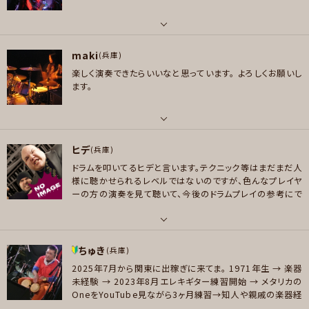
プレイヤー参加予定
perfly キマグレン アニソン雑食系
好きなジャンル
パート
ポップス , ロック , パンク/メロコア , ハードロック/ヘヴィメタル , ファンク/
maki
ボーカル , ベース
(兵庫)
メッセージ
ブルース , ソウル/R＆B , ハウス/テクノ
楽しく演奏できたらいいなと思っています。
よろしくお願いし
好きなアーティスト
ます。
プレイヤー参加予定
Dream Theater、TOTO、AEROSMITH、Icefish、Liquid Tension Experi
ment、QUEEN、Son's of Apollo、Symphony-X、Eric Clapton、Jeff Be
ck、Marco Sfogli、Linkin Park、SIAM SHADE、L'Arc～en～Cielなど
パート
メッセージ
好きなジャンル
ヒデ
ドラム , 管楽器
(兵庫)
ハードロック/ヘヴィメタル , スラッシュメタル/デスメタル
ドラムを叩いてるヒデと言います。テクニック等はまだまだ人
好きなアーティスト
様に聴かせられるレベルではないのですが、色んなプレイヤ
プレイヤー参加予定
小沢健二 SPITZ
ーの方の演奏を見て聴いて、今後のドラムプレイの参考にで
きたらと思いますので、ヨロシクお願いします♪
好きなジャンル
ロック , ファンク/ブルース , ジャズ/フュージョン , ボサノバ/ラテン , クラシ
パート
メッセージ
ック
ちゅき
ドラム
(兵庫)
プレイヤー参加予定
2025年7月から関東に出稼ぎに来てま。
1971年生 → 楽器
好きなアーティスト
未経験 → 2023年8月エレキギター練習開始 →
メタリカの
OneをYouTube見ながら3ヶ月練習→知人や親戚の楽器経
好きなジャンル
験者とカラオケボックスやスタジオで一緒に弾いたりしたの