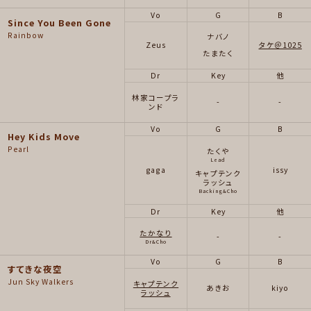
Vo
G
B
Since You Been Gone
Rainbow
ナバノ
Zeus
タケ＠1025
たまたく
Dr
Key
他
林家コープラ
-
-
ンド
Vo
G
B
Hey Kids Move
Pearl
たくや
Lead
gaga
issy
キャプテンク
ラッシュ
Backing&Cho
Dr
Key
他
たかなり
-
-
Dr&Cho
Vo
G
B
すてきな夜空
Jun Sky Walkers
キャプテンク
あきお
kiyo
ラッシュ