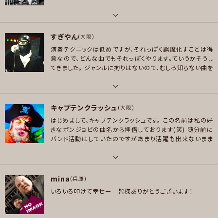
THE BOOM つじあやの レキシ ボブ マリー 小野リサ Hanoi Rocks Brun
プレイヤー参加予定
o Mars TOKIE
パート
好きなジャンル
すぎやん
ドラム
(大阪)
ポップス , ロック , ハードロック/ヘヴィメタル , ファンク/ブルース , ジャズ/
メッセージ
演奏テクニックは低めですが、それっぽく誤魔化すことは得
好きなアーティスト
フュージョン , ソウル/R＆B , ボサノバ/ラテン , スラッシュメタル/デスメタル
意なので、どんな曲でもそれっぽくやります。ていうかそうし
BON JOVI,U2,テイラースイフト,Michelle Branch,ブライアン アダムス,デ
てきました。
ジャンルに拘りはないので、むしろ知らない曲を
, ヒップホップ/レゲエ
フ レパード,アジカン,ボニーピンク,スピッツ、The Who.Led Zeppelin,Ho
色々演奏したいと思っています。
プレイヤー参加予定
le
パート
好きなジャンル
キャプテンクラッシュ
ギター , ベース
(大阪)
ポップス , ロック , パンク/メロコア , ハードロック/ヘヴィメタル , ソウル/R
メッセージ
はじめまして、キャプテンクラッシュです。
この名前は私の好
＆B
好きなアーティスト
きなボンジョビの曲名から拝借しております(笑)
随分前に
King Crimson, YES, Boom Boom Satellites, Chemical Brothers, A
バンド活動はしていたのですがあまり活躍も出来ないまま
プレイヤー参加予定
phex Twin, Nin Inch Nails, Roxy Music, David Bowie, Boowy, Buc
空中
分解。その後は会社の忘年会なんかにインスタントバ
k-Tick, Motley Crue, Megadeth, Anthrax, Lou Reed, Led Zeppeli
ンドでチョロチョ
ロと歌っていました。（これも今となっては
随分前の話です笑）そして
このサークルを見つけてしまいい
n, The Who,
パート
てもたってもいられなくなり参加させ
ていただきました。
私
メッセージ
mina
ボーカル , ギター
(兵庫)
好きなジャンル
は歌う事が本当に大好きです！！色々な方の胸を借りるつも
いろいろ叩けて幸せー 皆様ありがとうございます！
りでいま
すのでどうぞよろしくお願いします。
ロック , ハードロック/ヘヴィメタル , スラッシュメタル/デスメタル , ハウス/
好きなアーティスト
テクノ
洋）ガンズアンドローゼズ/エアロスミス/ヴァンヘイレン/エクストリーム/レッ
ドツェッペリン/ボンジョビ/バックチェリー/アヴェンジドセブンフォールド/マ