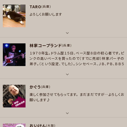
パート
ン , ソウル/R＆B , ボサノバ/ラテン , スカ/ロカビリー
TARO
ボーカル , ピアノ/キーボード
(兵庫)
よろしくお願いします
プレイヤー参加予定
メッセージ
好きなアーティスト
MISIA、Salyu、スガシカオ、Paris Match、Superfly、久保田利伸、Whitney
Houston、小比類巻かほる
メッセージ
好きなジャンル
パート
ポップス , ファンク/ブルース , ジャズ/フュージョン , ソウル/R＆B , ボサノ
林家コープランド
ギター
(兵庫)
バ/ラテン
１９７０年生。ドラム歴１５日、ベース歴８日の初心者です。ピ
好きなアーティスト
ンクの高いベースを買ったので（すでに売却）林家パー子の
プレイヤー参加予定
GLAY
弟子。（という設定、でした）。シンセベース、ＪＢ、ＰＢ、ＢＢ５
弦使いです。
ドラマーは、YMO時代の高橋幸宏、ドン・ブリュ
好きなジャンル
ーワー、スチュアート・コープランド、小田原豊、青山純、ベー
シストは美久月千晴、亀田誠治、亀川千代、ジョン・ディーコ
パート
プレイヤー参加予定
メッセージ
ン、伊藤広規、細野晴臣が好きです。何でもお誘いください。
かぐう
ベース , ドラム , ピアノ/キーボード , パーカッション
(兵庫)
楽しく参加させてもらってます。
まだまだですが…よろしくお
好きなアーティスト
願いします♪
メッセージ
YMO、ゴダイゴ、ゆらゆら帝国、ThePolice、GFR、Eagles、Jamiroquai、G
oodCharlotte、BLANKEY JET CITY、Saucy Dog、きのこ帝国、TOMOO、
細野晴臣、中條卓、亀田誠治、草刈愛美、スピッツ、矢野顕子、浅井健一、SHE
パート
RBETS、BUMP OF CHICKEN、Back Number、サカナクション
おいけん
ギター , ベース
(大阪)