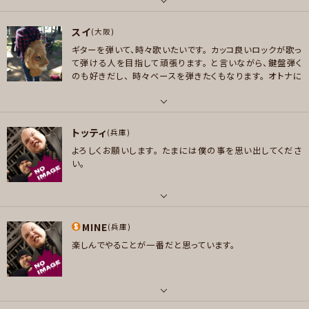
YNIC,EPICA,TOOL 邦楽 DIR EN GREY,ViViD,mary's blood,LOVEBITE
してみたいです。出来れば、浜田麻里、TOTOのカバーを、参
加もしくは、募集してバンド組んでみたいです。
S
パート
スイ
(大阪)
好きなジャンル
好きなアーティスト
メッセージ
ギターを弾いて、時々歌いたいです。
カッコ良いロックが歌っ
ロック , ハードロック/ヘヴィメタル , スラッシュメタル/デスメタル
Toto Journey
て弾ける人を目指して頑張ります。
と言いながら、鍵盤弾く
のも好きだし、
時々ベースを弾きたくもなります。
オトナに
プレイヤー参加予定
好きなジャンル
なってから音楽を始めたので、知らないジャンルや曲がいっ
ポップス , ロック , ハードロック/ヘヴィメタル , ファンク/ブルース , ジャズ/
ぱいです。
知らないジャンルの曲にも挑戦していきたいの
フュージョン
で、
オススメあればぜひ教えてください♪(´ε｀ )
パート
メッセージ
トッティ
ボーカル , ギター , ベース , ピアノ/キーボード
(兵庫)
プレイヤー参加予定
よろしくお願いします。
たまには僕の事を思い出してくださ
好きなアーティスト
い。
GLIM SPANKY・AKASAKI・Alexandros・Ben Folds Five・cocoo・Echob
メッセージ
elly・ELLEGARDEN・GRAPEVINE・Hawaiian6・JUDY AND MARY・Led Z
eppelin・Tamas Wells・あいみょん・赤い公園・斉藤和義・スピッツ・山下達
パート
郎
MINE
(兵庫)
好きなアーティスト
好きなジャンル
楽しんでやることが一番だと思っています。
ブラフマン スリップノット ルナシー ディルアングレイ
ポップス , ロック
好きなジャンル
プレイヤー参加予定
ロック , パンク/メロコア , ハードロック/ヘヴィメタル
パート