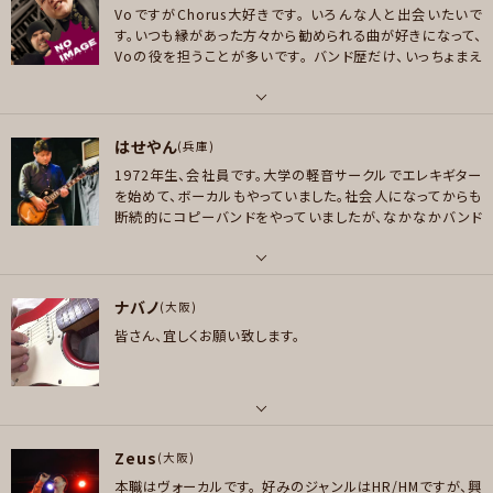
VoですがChorus大好きです。
いろんな人と出会いたいで
好きなアーティスト
す。いつも縁があった方々から勧められる曲が好きになって、
プレイヤー参加予定
IRON MAIDEN/Judas Priest/Aerosmith/Ozzy Osbourne/Deep Purp
Voの役を担うことが多いです。
バンド歴だけ、いっちょまえ
メッセージ
le/Helloween/Poison/Manowar/Night Ranger/Journey/Chicago/E
に長いので、恥ずかしいです。ジャンルはあんまりこだわり無
agles/RHCP/STARSHIP/Toto/聖飢魔II/浜田麻里/浜田省吾/尾崎豊/BO
いです。アニメから、ポップス、演歌ポップス、HR,少しジャズ
メッセージ
物、プログレなどなど。
頑張りますので、宜しくお願い致しま
ØWY/Escalators/Personz他
パート
す。
はせやん
ボーカル
(兵庫)
好きなジャンル
1972年生、会社員です。大学の軽音サークルでエレキギター
ポップス , ロック , ハードロック/ヘヴィメタル , ファンク/ブルース , ジャズ/
好きなアーティスト
を始めて、ボーカルもやっていました。社会人になってからも
フュージョン , スラッシュメタル/デスメタル , アニソン/ボカロ
アニソン、陰陽座、浜田麻里、show-ya, DreamTheater Holloween, ブラ
断続的にコピーバンドをやっていましたが、なかなかバンド
ックモアザ・ナイト、 Amaranthe.NightWish, FairWarning, イングウェイ、
活動が出来ておらず、またバンドをやりたいなあと思ってい
プレイヤー参加予定
Ms Ooja,など
たところ、ケイオンR40を知りました。ボーカル・ギターの表
現力とスキルはまだまだですが、セッションを通して向上し
パート
好きなジャンル
ていければと思っております。よろしくお願いします♪
ナバノ
ボーカル , ギター
(大阪)
ポップス , ロック , ハードロック/ヘヴィメタル , ジャズ/フュージョン , ボサ
メッセージ
皆さん、宜しくお願い致します。
ノバ/ラテン , ゴスペル/アカペラ , アニソン/ボカロ
好きなアーティスト
スピッツ／Mr.Children／斉藤和義／フジファブリック／レミオロメン／奥田
プレイヤー参加予定
民生／クロマニヨンズ／THE BLUE HEARTS／…
好きなジャンル
パート
ロック , パンク/メロコア
Zeus
ギター
(大阪)
メッセージ
本職はヴォーカルです。
好みのジャンルはHR/HMですが、興