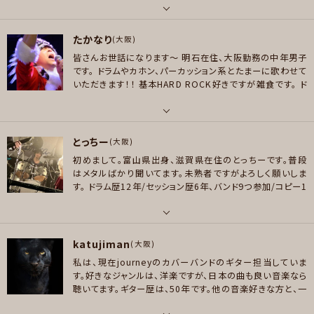
プレイヤー参加予定
イケミカルロマンス/スキッドロウ/ヴェルベットリボルバー等。 邦）ラフィンノ
パート
ーズ/ウィラード/ブルーハーツ/ガスタンク/デッドエンド/フラットバッカー/X/
たかなり
ドラム , パーカッション
(大阪)
ユニコーン/聖飢魔Ⅱ/ジギー/シオン等。
メッセージ
皆さんお世話になります～
明石在住、大阪勤務の中年男子
好きなアーティスト
好きなジャンル
です。
ドラムやカホン、パーカッション系とたまーに歌わせて
Radiohead、MUSE、Sting、Jamiroquai、Incubus、U2、Coldplay、Kula
いただきます！！
基本HARD ROCK好きですが雑食です。
ド
ロック , パンク/メロコア , ハードロック/ヘヴィメタル , ファンク/ブルース
Shaker、Weezer、RHCP、Gorillaz、Minnie Riperton、The Cardigans、
ラムは高校のブラバン（パーカッション）入部がきっかけで
プレイヤー参加予定
Billie Eilish、くるり、サカナクション、星野源、大橋トリオ、Polaris、Bialysto
す。
その頃のバンドブームの渦に飲み込まれ、ブラバン中退
からのアマバンに
転身。
邦洋ロックのコピーやオリジナル
cks、クラムボン、cero、 Ego-wrappin’、スカート、Fishmans、Creepy Nut
パート
バンド活動など
青春を謳歌していましたが、あれから35年
とっちー
s、ゆうらん船、PUNPEE…
ボーカル , ドラム , パーカッション
(大阪)
以上？経過・・(汗）
ブランクありですが、皆さんといろんな楽
メッセージ
初めまして。富山県出身、滋賀県在住のとっちーです。普段
曲を楽しみたいと思っていますので、お気軽にお声かけくだ
好きなジャンル
好きなアーティスト
はメタルばかり聞いてます。未熟者ですがよろしく願いしま
さいね。
京都府庁旧本館観桜祭と歓芸祭での「ときめく大人
ポップス , ロック , ファンク/ブルース , ジャズ/フュージョン , ボサノバ/ラテ
DEAD END／ELLEGARDEN／FENCE OF DEFENSE／LOUDNESS／BOØ
す。
ドラム歴12年/セッション歴6年、バンド9つ参加/コピー1
の文化祭20✕✕春、秋」団体代表やローカル音楽イベントへ
ン , スカ/ロカビリー , ヒップホップ/レゲエ
WY／RED WARRIORS／ZIGGY/L'Arc〜en〜Ciel／ONE OK ROCK／S
00曲以上/サマーソニック出演の先生に師事/ゴシックメタル
の参戦も楽しんでいますので、皆さん是非巻き込まれてくだ
UPER BEAVER／the HIATUS／Lenny Kravitz／SKID ROW／Mr.Big／T
バンドSaphiraにて2マン、MV制作/サポートはタイのパワー
さい。
プレイヤー参加予定
メタルバンド［NACARBIDE］、京都のロックバンド［JOSEP
hin Lizzy／Jimi Hendrix／Ben Folds Five／Journey
パート
H］/2023年ミツバチロックサーキット東京篇と大阪編出場
katujiman
ドラム
(大阪)
好きなジャンル
食わず嫌いはあまりしないほうなので、ドラムパートが必要
私は、現在journeyのカバーバンドのギター担当していま
ならお声掛けください。
プロフィール写真はひでたこ様に撮
ポップス , ロック , パンク/メロコア , ハードロック/ヘヴィメタル , ジャズ/フ
好きなアーティスト
メッセージ
す。好きなジャンルは、洋楽ですが、日本の曲も良い音楽なら
影していただきました。ありがとうございます!
ュージョン , ソウル/R＆B , ボサノバ/ラテン , スカ/ロカビリー
洋楽 dream theater,evanescense,lacuna coil,HIM,nightwish,withi
聴いてます。ギター歴は、50年です。他の音楽好きな方と、一
n temptation,trivium,ChthoniC,My Chemical Romance,SOULFLY,C
度セッションしてみたいので、あまり、上手く無いですが、参加
プレイヤー参加予定