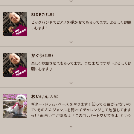
Cain / 極東ガールフレンド / Develop One's Faculties / The Cure / Th
ーワー、スチュアート・コープランド、小田原豊、青山純、ベー
シストは美久月千晴、亀田誠治、亀川千代、ジョン・ディーコ
e Smiths
パート
ン、伊藤広規、細野晴臣が好きです。何でもお誘いください。
SIDE7
ベース , ドラム , ピアノ/キーボード , パーカッション
(兵庫)
好きなジャンル
ビッグバンドでピアノを弾かせてもらってます。
よろしくお願
ロック , ハードロック/ヘヴィメタル , ジャズ/フュージョン , クラシック
好きなアーティスト
いします！
YMO、ゴダイゴ、ゆらゆら帝国、ThePolice、GFR、Eagles、Jamiroquai、G
プレイヤー参加予定
oodCharlotte、BLANKEY JET CITY、Saucy Dog、きのこ帝国、TOMOO、
細野晴臣、中條卓、亀田誠治、草刈愛美、スピッツ、矢野顕子、浅井健一、SHE
パート
RBETS、BUMP OF CHICKEN、Back Number、サカナクション
かぐう
ピアノ/キーボード
(兵庫)
メッセージ
好きなジャンル
楽しく参加させてもらってます。
まだまだですが…よろしくお
好きなジャンル
ポップス , ロック , パンク/メロコア , ハードロック/ヘヴィメタル , ファンク/
願いします♪
ハードロック/ヘヴィメタル , ファンク/ブルース , ジャズ/フュージョン , ソウ
ブルース , ジャズ/フュージョン , ソウル/R＆B , ボサノバ/ラテン , スカ/ロカ
ル/R＆B , ボサノバ/ラテン
ビリー , ヒップホップ/レゲエ , ハウス/テクノ
プレイヤー参加予定
パート
プレイヤー参加予定
おいけん
ギター , ベース
(大阪)
ギター・ドラム・ベースをやります！
知ってる曲が少ないの
好きなアーティスト
で、そのぶんジャンルを問わずチャレンジして勉強してます
メッセージ
メッセージ
AC/DC KISS アースシェイカー スコーピオンズ THE MODS 昔のWhitesn
っ！
「面白い曲があるよ」「この曲、パート空いてるよ」という
ake 1970年代ハードロック、ブルースロック
のがあれば、ぜひ誘ってあげてください(o^-^)ノ
よろしくお
願いいたします～☆
好きなジャンル
パート