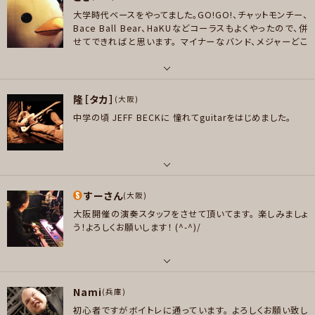
好きなジャンル
大学時代ベースをやってました。GO!GO!、チャットモンチー、
ロック , アニソン/ボカロ
好きなアーティスト
Bace Ball Bear、HaKUなどコーラスもよくやったので、併
Ado/ELLEGARDEN/T.M.Revolution/ヨルシカ/椎名林檎/宇多田ヒカル/X
せてできればと思います。
マイナーなバンド、メジャーどこ
プレイヤー参加予定
JAPAN/Uru/DoAsInfinity/ホルモン/アニソン/ボカロ/中森明菜 /中島みゆ
ろ、邦ロックが好きです。
き/Mr.BIG/BONJOVI/LINKINPARK/HELLOWEEN/Sia/レッチリ/Nirvan
a/Aerosmith/Yngwie/The Beatles/POPSユーロ
パート
メッセージ
隆［タカ］
ベース
(大阪)
好きなジャンル
中学の頃 JEFF BECKに 憧れてguitarをはじめました。
ポップス , ロック , パンク/メロコア , ハードロック/ヘヴィメタル , ファンク/
好きなアーティスト
ブルース , ジャズ/フュージョン , ソウル/R＆B , ゴスペル/アカペラ , スカ/ロ
UNISON、aquarifa、androp、GOOD ON THE REEL、LACCO TOWER、H
カビリー , ヒップホップ/レゲエ , ハウス/テクノ
aKU、ヒトリエ、ネクライトーキー、コンポラ、cinema staff、NOVEMBERS、
バクホン、ircle、a flood of circle、KEBABS、椿屋四重奏、ベボベ、時雨、そ
プレイヤー参加予定
パート
こに鳴る、柴咲コウ、女王蜂、チリヌルヲワカ、カラスは真っ白、緑黄色社会、ピ
すーさん
ギター
(大阪)
アノゾンビ、clan queen、ポップしなないで、PEOPLE1、なとり、キタニタツ
大阪開催の演奏スタッフをさせて頂いてます。
楽しみましょ
ヤ、フレデリックなど
好きなアーティスト
う！よろしくお願いします！
(^-^)/
メッセージ
EAGLES/ ERIC CLAPTON/ JEFF BECK / VAN HALEN / BB-KING/ AER
好きなジャンル
OSMITH/ BON JOVI / MR BIG / LARRY CARLTON / BONNIE RAITT /
ロック , ファンク/ブルース , ジャズ/フュージョン , アニソン/ボカロ
RICHIE KOTZEN / GUTHRIE GOVAN/ DOUG ALDRICH/ SUPERFLY/
パート
プレイヤー参加予定
B'z
Nami
ボーカル , ギター , ベース , ドラム , ピアノ/キーボード , 管楽器
(兵庫)
好きなジャンル
初心者ですがボイトレに通っています。
よろしくお願い致し