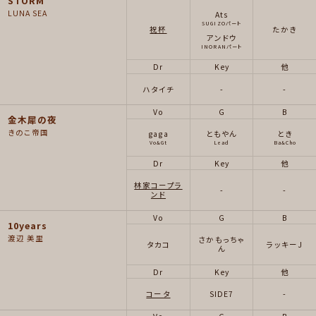
STORM
LUNA SEA
Ats
SUGIZOパート
祝杯
たかき
アンドウ
INORANパート
Dr
Key
他
ハタイチ
-
-
Vo
G
B
金木犀の夜
きのこ帝国
gaga
ともやん
とき
Vo&Gt
Lead
Ba&Cho
Dr
Key
他
林家コープラ
-
-
ンド
Vo
G
B
10years
渡辺 美里
さかもっちゃ
タカコ
ラッキーJ
ん
Dr
Key
他
コータ
SIDE7
-