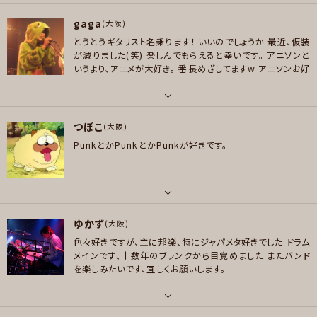
パート
好きなジャンル
gaga
ベース
(大阪)
ロック
とうとうギタリスト名乗ります！
いいのでしょうか
最近、仮装
好きなアーティスト
が減りました(笑)
楽しんでもらえると幸いです。
アニソンと
プレイヤー参加予定
ロック、ソウル、AORなど洋モノ好きですが、 洋楽邦楽問わず、最近の音楽も
いうより、アニメが大好き。
番長めざしてますw
アニソンお好
好きです。 いろんなジャンルに挑戦してみたいです。
きな方、お声かけてくださいまし～
好きなジャンル
メッセージ
パート
ポップス , ロック , ハードロック/ヘヴィメタル , ファンク/ブルース , ジャズ/
つぼこ
ボーカル , ギター , ベース
(大阪)
フュージョン , ソウル/R＆B , ボサノバ/ラテン , クラシック , ヒップホップ/レ
PunkとかPunkとかPunkが好きです。
ゲエ , ハウス/テクノ
好きなアーティスト
Pearl レベッカ サンボマスター！ アジカン ジャニス・ジョップリン Su
プレイヤー参加予定
perfly キマグレン アニソン雑食系
好きなジャンル
パート
ポップス , ロック , パンク/メロコア , ハードロック/ヘヴィメタル , ファンク/
ゆかず
ボーカル , ギター
(大阪)
メッセージ
ブルース , ソウル/R＆B , ハウス/テクノ
色々好きですが、主に邦楽、特にジャパメタ好きでした
ドラム
好きなアーティスト
メインです、十数年のブランクから目覚めました
またバンド
プレイヤー参加予定
locofrank,ken yokoyama,Hi-STANDARD,P.R.E ほかいっぱい
を楽しみたいです、宜しくお願いします。
好きなジャンル
パンク/メロコア
パート
メッセージ