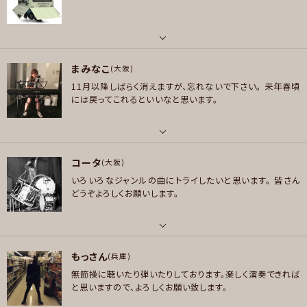
ポップス , ロック , ファンク/ブルース , ジャズ/フュージョン
メッセージ
LOVE PSYCHEDELICO GRAPEVINE 東京事変 The Allman Brothers B
プレイヤー参加予定
and Red Hot Chili Peppers Blues Brothers Norah Jones Bob Dyla
n Sting
パート
好きなジャンル
まみなこ
ボーカル , ギター , ベース , ピアノ/キーボード
(大阪)
メッセージ
ポップス , ロック , ファンク/ブルース , ソウル/R＆B
11月以降しばらく消えますが、忘れないで下さい。
来年春頃
好きなアーティスト
には戻ってこれるといいなと思います。
プレイヤー参加予定
X JAPAN ドリームシアター スティーヴルカサー シンフォニーX リキッドテンシ
ョンエクスペリメント インペリテリ ジミヘン 鈴木健治 イングヴェイマルムス
ティーン ヴィニームーア ハーレムスキャーレム 太田カツ シナジー 増﨑孝司
パート
聖飢魔Ⅱ 陰陽座 オリアンティ 安藤まさひろ 春畑道哉 B'z 松本孝弘 Steve
メッセージ
コータ
ボーカル
(大阪)
Vai DGM PAT METHENY 矢堀孝一 FRANK GAMBALE
いろいろなジャンルの曲にトライしたいと思います。
皆さん
好きなアーティスト
好きなジャンル
どうぞよろしくお願いします。
Cocco、GO!GO!7188、椎名林檎（無罪、勝訴）、チャットモンチー、サンタラ、
ポップス , ロック , パンク/メロコア , ハードロック/ヘヴィメタル , ファンク/
ACO、Bonnie Pink、YUI、Salyu、藤原さくら、安藤裕子、中島美嘉、一青窈、
ブルース , ジャズ/フュージョン , ソウル/R＆B , ボサノバ/ラテン , アニソン/
鬼束ちひろ、宇多田ヒカル、SOPHIA、ストレイテナー、ELLEGARDEN、L’Ar
ボカロ
パート
c〜en〜Ciel、OBLIVION DUST、小室ファミリー
もっさん
ドラム
(兵庫)
プレイヤー参加予定
好きなジャンル
無節操に聴いたり弾いたりしております。楽しく演奏できれば
好きなアーティスト
ポップス , ロック
と思いますので、よろしくお願い致します。
BON JOVI,U2,テイラースイフト,Michelle Branch,ブライアン アダムス,デ