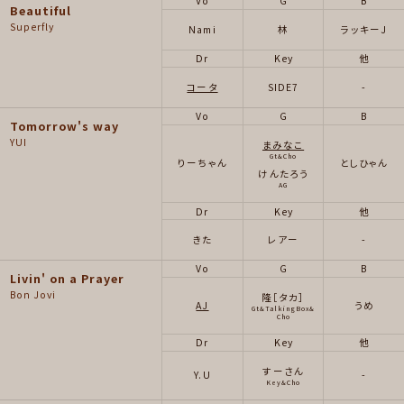
Vo
G
B
Beautiful
Superfly
Nami
林
ラッキーJ
Dr
Key
他
コータ
SIDE7
-
Vo
G
B
Tomorrow's way
YUI
まみなこ
Gt&Cho
りーちゃん
としひゃん
けんたろう
AG
Dr
Key
他
きた
レアー
-
Vo
G
B
Livin' on a Prayer
Bon Jovi
隆［タカ］
AJ
うめ
Gt&TalkingBox&
Cho
Dr
Key
他
すーさん
Y.U
-
Key&Cho