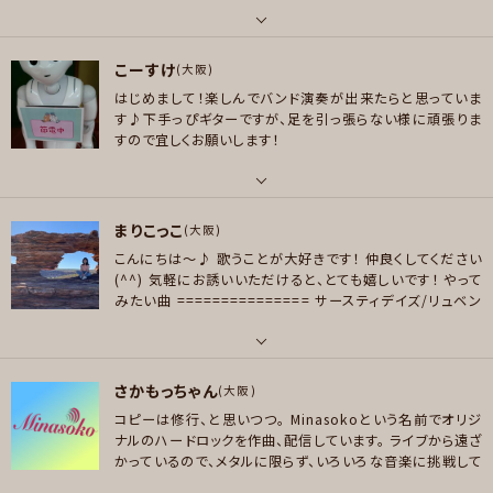
プレイヤー参加予定
メッセージ
フ レパード,アジカン,ボニーピンク,スピッツ、The Who.Led Zeppelin,Ho
le
パート
好きなジャンル
こーすけ
ベース
(大阪)
メッセージ
ポップス , ロック , パンク/メロコア , ハードロック/ヘヴィメタル , ソウル/R
はじめまして！楽しんでバンド演奏が出来たらと思っていま
好きなアーティスト
＆B
す♪下手っぴギターですが、足を引っ張らない様に頑張りま
thee michelle gun elephant, Blankey Jet City, The Yellow Monke
すので宜しくお願いします！
プレイヤー参加予定
y, Velvet Underground, Dead Kennedys, Fishmans, Radiohead, M
otorhead, Metallica, Mice Parade,Pop Group, フジファブリック、ゆら
ゆら帝国、はっぴいえんど、クラムボン、人間椅子
パート
まりこっこ
ギター
(大阪)
メッセージ
好きなジャンル
こんにちは〜♪
歌うことが大好きです！
仲良くしてください
ポップス , ロック , パンク/メロコア , ハードロック/ヘヴィメタル , ファンク/
好きなアーティスト
(^^)
気軽にお誘いいただけると、とても嬉しいです！
やって
ブルース , ジャズ/フュージョン , ソウル/R＆B , ボサノバ/ラテン , スカ/ロカ
ラッド、SiamShade、エルレ、ホルモン、benfolds、BonJovi、CHAGE&ASK
みたい曲
===============
サースティデイズ/リュベン
ビリー , スラッシュメタル/デスメタル , ハードコア , ヒップホップ/レゲエ ,
A、凛として時雨、ゲス極、B'z、米津玄師、ワンオク、[Alexandros]、Fear,an
ス
VALON-1/Salyu
赤いランプ/aiko
ハウス/テクノ
d Loathing in Las Vegas 、秦基博、METALLICA、extreme、oasis、Quee
n、Hi-STANDARD、The Yellow Monkey、等々、、、♪ヽ(´▽｀)/
パート
プレイヤー参加予定
さかもっちゃん
ボーカル
(大阪)
好きなジャンル
コピーは修行、と思いつつ。
Minasokoという名前でオリジ
ポップス , ロック , パンク/メロコア , ハードロック/ヘヴィメタル , スラッシ
好きなアーティスト
ナルのハードロックを作曲、配信しています。
ライブから遠ざ
ュメタル/デスメタル , ハードコア
YUKI / JUDY AND MARY / TOM MISCH / HONNE / HUNT CLUB / TAM
メッセージ
かっているので、メタルに限らず、いろいろな音楽に挑戦して
E IMPALA / DJO / ロックからアニソン、歌謡曲までジャンル問わず色々聴き
みたいと思います。
よろしくお願いします。
プレイヤー参加予定