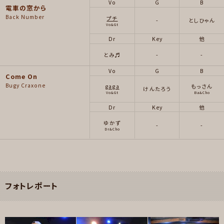
Vo
G
B
電車の窓から
Back Number
プチ
-
としひゃん
Vo&Gt
Dr
Key
他
とみ♬
-
-
Vo
G
B
Come On
Bugy Craxone
gaga
もっさん
けんたろう
Vo&Gt
Ba&Cho
Dr
Key
他
ゆかず
-
-
Dr&Cho
フォトレポート