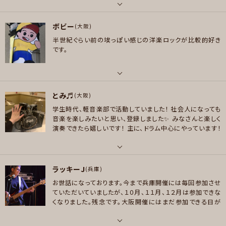
ます
パート
好きなジャンル
ボビー
ボーカル , ギター , ベース
(大阪)
ポップス
メッセージ
半世紀ぐらい前の埃っぽい感じの洋楽ロックが比較的好き
好きなアーティスト
です。
プレイヤー参加予定
Dream theater,Judas priest,Dokken,Babymetalなどの、80、90年代
のメタル。 とはいえ、メタル専門というわけではありません。 10代の頃は佐野
元春が大好きでした。 最近の音楽も、ちょっとずつ聴くようになりました。 結束
パート
メッセージ
バンド、ヨルシカなど。
とみ♬
ボーカル
(大阪)
好きなジャンル
学生時代、軽音楽部で活動していました！
社会人になっても
好きなジャンル
ロック , ハードロック/ヘヴィメタル
音楽を楽しみたいと思い、登録しました✨
みなさんと楽しく
ロック , パンク/メロコア , ハードロック/ヘヴィメタル
演奏できたら嬉しいです！
主に、ドラム中心にやっています！
プレイヤー参加予定
ピアノは、かなりブランクあります。
よろしくお願いします☺️
プレイヤー参加予定
パート
ラッキーJ
ギター , ドラム , ピアノ/キーボード
(兵庫)
メッセージ
メッセージ
お世話になっております。今まで兵庫開催には毎回参加させ
好きなアーティスト
ていただいていましたが、１０月、１１月、１２月は参加できな
9mm Parabellum Bullet XJAPAN Nothing’s Carved In Stone Czech
くなりました。残念です。大阪開催にはまだ参加できる日が
o No Republic ELLEGARDEN L'Arc~en~Ciel 凛として時雨 新東京 FAN
ありそうです。来年は兵庫開催にまた参加できますので、い
TASTICS
ろいろとご一緒させてください。よろしくお願いします。