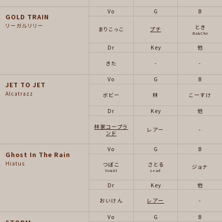
Vo
G
B
GOLD TRAIN
リーガルリリー
とき
まりこっこ
プチ
Ba&Cho
Dr
Key
他
きた
-
-
Vo
G
B
JET TO JET
Alcatrazz
ボビー
林
こーすけ
Dr
Key
他
林家コープラ
レアー
-
ンド
Vo
G
B
Ghost In The Rain
Hiatus
つぼこ
さとる
ジョナ
Vo&Gt
Lead
Dr
Key
他
おいけん
レアー
-
Vo
G
B