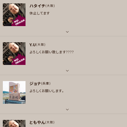
ロック , パンク/メロコア , ハードロック/ヘヴィメタル , ファンク/ブルース
ハタイチ
ギター , ベース , ドラム
(大阪)
プレイヤー参加予定
休止してます
好きなアーティスト
THE YELLOW MONKEY/GLAY/サカナクション/東京事変/NIGHTWISH/Hi
-Standard/MAN WITH A MISSION/Yngwie Malmsteen/L'Arc-en-Ciel
メッセージ
※セッションをキッカケに好きになったアーティストですo(^▽^)o
パート
好きなジャンル
Y.U
ドラム
(大阪)
ポップス , ロック , パンク/メロコア , ハードロック/ヘヴィメタル , ファンク/
よろしくお願い致します????
好きなジャンル
ブルース , スカ/ロカビリー , スラッシュメタル/デスメタル
アニソン/ボカロ
プレイヤー参加予定
プレイヤー参加予定
パート
ジョナ
ドラム
(兵庫)
メッセージ
よろしくお願いします。
メッセージ
好きなアーティスト
ワンオク X UVER WORLD HELLOWEEN
好きなジャンル
ロック , ハードロック/ヘヴィメタル
パート
ともやん
ボーカル , ギター , ベース , 管楽器 , パーカッション
(大阪)
プレイヤー参加予定