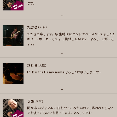
好きなアーティスト
ロック , ハードロック/ヘヴィメタル , ファンク/ブルース , ジャズ/フュージョ
ます。
メッセージ
TOTO NightRanger Journey MR.BIG BONJOVI MAROON5 BryanAd
ン , ソウル/R＆B , クラシック
ams Chicago Eagles Vandenberg UFO EUROPE MOONCHILD STAR
プレイヤー参加予定
DUST REVUE Superfly T-SQUARE B’z オフコース MR.CHILDREN 福山
パート
雅治
たかき
ボーカル
(大阪)
好きなジャンル
たかきと申します。
学生時代にバンドでベースやってました！
メッセージ
好きなアーティスト
ポップス , ロック , ハードロック/ヘヴィメタル , ファンク/ブルース , ジャズ/
ギター・ボーカルもたまに挑戦したいです！
よろしくお願いし
鬼束ちひろ、cocco、宇多田ヒカル、椎名林檎、Ado
ます。
フュージョン , ソウル/R＆B , クラシック , ゴスペル/アカペラ
好きなジャンル
プレイヤー参加予定
ポップス , ソウル/R＆B , ハウス/テクノ
パート
さとる
ボーカル , ギター , ベース
(大阪)
プレイヤー参加予定
メッセージ
f**k u that's my name
よろしくお願いしまーす！
好きなアーティスト
King Gnu 菅田将暉 サザンオールスターズ Red Hot Chili Peppers KEYT
メッセージ
ALK Green Day Dragon Ash Life Is Groove
好きなジャンル
パート
ロック , パンク/メロコア
うめ
ボーカル , ギター
(大阪)
聞かないジャンルの曲もやってみたいので、誘われたらなん
プレイヤー参加予定
好きなアーティスト
でも演ってみたいも思ってます。
よろしくです！
Blink182/Green Day/Korn/Linkin Park/ギミギミ/No Use For A Nam