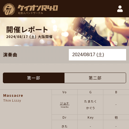
開催レポート
2024/08/17 (土)
大阪開催
演奏曲
第一部
第二部
Vo
G
B
Massacre
Thin Lizzy
たまたく
ジョナ
-
Vo&Ba
かぐう
Dr
Key
他
きた
-
-