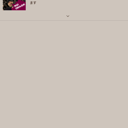
ます
indigolaEnd/tricot/きのこ帝国/sumika/クリープハイプ/赤い公園/YUI
好きなジャンル
メッセージ
ロック , クラシック
パート
ボーカル
プレイヤー参加予定
好きなアーティスト
スピッツ
メッセージ
好きなジャンル
ポップス , ロック , ファンク/ブルース , ソウル/R＆B
プレイヤー参加予定
メッセージ