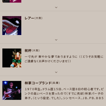
e/NoFx/Strung Out/System Of A Down Hi-Standard/ホルモン/AA=/
FACT/locofrank/マドカプ/The Slut Banks/ELLEGARDEN/嵐/WANIMA/
メッセージ
パート
Going Steady/銀杏BOYZ cice/さけシRI
レアー
ベース
(大阪)
好きなジャンル
好きなアーティスト
ポップス , ロック , パンク/メロコア , ハードロック/ヘヴィメタル , スラッシ
the Beatle/oasis/Queen/eagles/arctic monkeys/weezer/チャットモ
ュメタル/デスメタル , ハードコア
ンチー/showya/go!go!7188/ラルク/ジャコパストリアス/Black sabbath
プレイヤー参加予定
好きなジャンル
パート
ロック
祝杯
ピアノ/キーボード
(大阪)
一寸先が 鮮やかな夢でありますように
（（どうぞお気軽に
プレイヤー参加予定
メッセージ
好きなジャンル
ご遠慮なくお声かけくださいませ））
ロック
プレイヤー参加予定
メッセージ
パート
林家コープランド
ボーカル , ベース
(兵庫)
１９７０年生。ドラム歴１５日、ベース歴８日の初心者です。ピ
メッセージ
好きなアーティスト
ンクの高いベースを買ったので（すでに売却）林家パー子の
90年代V系（ Laputa / D’ERLANGER / Zi:Kill / LUNA SEA / ROUAGE )
弟子。（という設定、でした）。シンセベース、ＪＢ、ＰＢ、ＢＢ５
/ L'Arc-en-Ciel / ムック / メリー / DEZERT / Acid Black Cherry / Avel
弦使いです。
ドラマーは、YMO時代の高橋幸宏、ドン・ブリュ