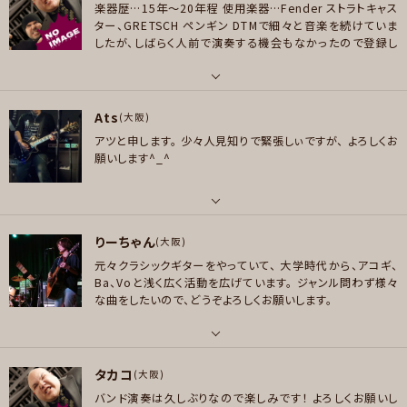
楽器歴…15年～20年程
使用楽器…Fender ストラトキャス
好きなアーティスト
ター、GRETSCH ペンギン
DTMで細々と音楽を続けていま
Thin Lizzy Gary Moore フィル・ライノット ゲイリー・ムーア THE BLUE HE
したが、しばらく人前で演奏する機会もなかったので登録し
ARTS ↑THE HIGH-LOWS↓ ザ・クロマニヨンズ Beatles Rolling stones
ました。
早弾きや超絶技巧は出来ませんが、リズム感を大事
メッセージ
T.Rex THE WHO
に演奏しています。
よろしくお願いします。
パート
好きなジャンル
Ats
ギター
(大阪)
ロック , パンク/メロコア , ハードロック/ヘヴィメタル , ファンク/ブルース ,
アツと申します。
少々人見知りで緊張しぃですが、
よろしくお
ソウル/R＆B , スカ/ロカビリー
好きなアーティスト
願いします^_^
the band apart、homecomings、LOST IN TIME、ストレイテナー、きのこ
プレイヤー参加予定
帝国、GRAPEVINE、DENIMS等
好きなジャンル
パート
ポップス , ロック , ジャズ/フュージョン , ソウル/R＆B
りーちゃん
ボーカル , ギター
(大阪)
メッセージ
元々クラシックギターをやっていて、
大学時代から、アコギ、
プレイヤー参加予定
好きなアーティスト
Ba、Voと浅く広く活動を広げています。
ジャンル問わず様々
JUDY AND MARY、TheYellowMonkey、 B'z、GLAY、SIAM SHADE、LUNA
な曲をしたいので、どうぞよろしくお願いします。
SEA、 結束バンド、アニソン
メッセージ
好きなジャンル
パート
ポップス , ロック , ハードロック/ヘヴィメタル
タカコ
ボーカル , ギター , ベース
(大阪)
プレイヤー参加予定
バンド演奏は久しぶりなので楽しみです！
よろしくお願いし
好きなアーティスト