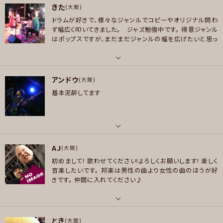
きた
ボーカル , ギター , ベース , ドラム , パーカッション
(大阪)
プレイヤー参加予定
ドラムが好きで、様々なジャンルでコピーやオリジナル問わ
好きなアーティスト
ず幅広く叩いてきました。 ジャズ勉強中です。
得意ジャンル
44MAGNUM、EARTHSHAKER、ANTHEM、THE YELLOW MONKEY、Blink-
はポップスですが、まだまだジャンルの幅を広げたいと思っ
メッセージ
182、マキシマムザホルモン、GOGO!7188、etc...
てます。。
よろしくお願いします。
好きなジャンル
パート
ロック , パンク/メロコア , ハードロック/ヘヴィメタル
アンドウ
ドラム , パーカッション
(大阪)
プレイヤー参加予定
基本泥酔してます
好きなジャンル
ポップス , ロック , ハードロック/ヘヴィメタル , ファンク/ブルース , ジャズ/
フュージョン , ソウル/R＆B , ボサノバ/ラテン , スカ/ロカビリー , ハウス/
メッセージ
テクノ
パート
プレイヤー参加予定
AJ
ギター
(大阪)
初めまして!
歌わせてください!よろしくお願いします!
楽しく
好きなアーティスト
音楽したいです。
邦楽は男性の曲より女性の曲のほうが好
X JAPAN、Fear, and Loathing in Las Vegas、BanG Dream!(バンドリ)シ
きです。
仲間に入れてください♪
メッセージ
リーズのバンド、THE ORAL CIGARETTES、hide、UNISON SQUARE GAR
DEN、GYROAXIA、PENGUIN RESEARCH、LUNA SEA、MY FIRST STORY、
coldrain
パート
とき
ボーカル
(大阪)