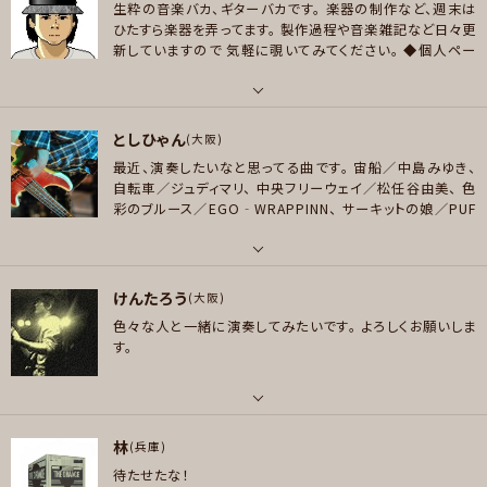
生粋の音楽バカ、ギターバカです。
楽器の制作など、週末は
好きなアーティスト
ひたすら楽器を弄ってます。
製作過程や音楽雑記など日々更
ライド、ミーターズ、チリビーンズ ほか
新していますので
気軽に覗いてみてください。
◆個人ペー
ジ◆
【90年代邦楽ロック図鑑】
https://x.com/Encomiu
好きなジャンル
m90
【Facebook】
https://www.facebook.com/taku
ポップス , ロック , ファンク/ブルース
ya.tamaishi/
◆所属バンド＜MOBYDICK＞◆
https://w
パート
ww.facebook.com/mobydick
◆オルタナティヴロック
としひゃん
ギター , ベース
(大阪)
プレイヤー参加予定
の復刻、グランジの逆襲
（オルタナ＆グランジロックに特化
最近、演奏したいなと思ってる曲です。
宙船／中島みゆき、
したページ）
https://www.facebook.com/pg/alterna
好きなアーティスト
自転車／ジュディマリ、
中央フリーウェイ／松任谷由美、
色
tivegunge/
会場ではアイコンのように【ポークパイハット】
基本は洋楽／邦楽ロック UK＆USロック、主にオルタナティブロック、その他
彩のブルース／EGO‐WRAPPINN、
サーキットの娘／PUF
を被っています
この帽子が目印ですので、よろしくお願い致
メッセージ
民族、ブルース、プログレ、歌謡曲などなど雑食です。 最近はカントリーを勉
FY、
V・A・C・A・T・I・O・N／PUFFY、
RYDEEN／YMO、
SO
します！
強中です。 ペダルスチールギター購入しましたので、要り用の際はお声掛けく
METHING／BEATLES、
Penny Lane／BEATLES、
チャイ
ナタウン／パスピエ
ださい！
パート
けんたろう
ベース
(大阪)
好きなジャンル
色々な人と一緒に演奏してみたいです。
よろしくお願いしま
ポップス , ロック , ハードロック/ヘヴィメタル , ファンク/ブルース , ジャズ/
好きなアーティスト
す。
フュージョン , ボサノバ/ラテン , スカ/ロカビリー , ヒップホップ/レゲエ ,
サザンオールスターズ、松任谷由実、キャンディーズ、REBECCA、judy and
ハウス/テクノ
mary、Ego-Wrappin、BARBEE BOYS、PUFFY、中森明菜、井上陽水、浜田
省吾、増田俊郎、ゲスの極み乙女。、カシオペア、ビートルズ、パスピエ、ToTo、
プレイヤー参加予定
パート
Stevie Wonder、Larry Carlton、Eric Clapton
林
ギター
(兵庫)
好きなジャンル
待たせたな！
好きなアーティスト