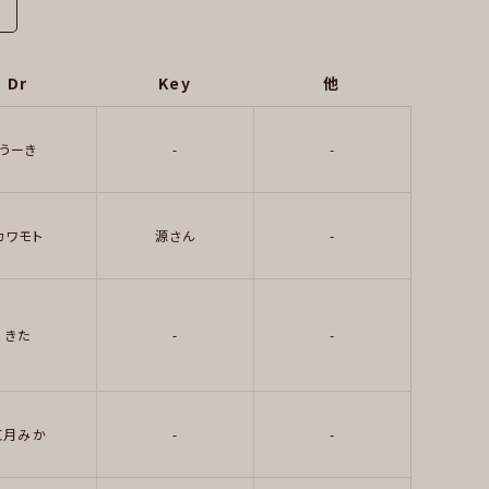
Dr
Key
他
うーき
-
-
カワモト
源さん
-
きた
-
-
紅月みか
-
-