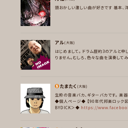
頭おかしい激しい曲が好きです
基本、
パート
アル
(大阪)
ギター
はじめまして。
ドラム歴約3のアルと申し
好きなアーティスト
りません。むしろ、色々な曲を演奏してみ
arch enemy/slipnot/ lynch./ crossf
1/ Pay money / fear and Loathing
パート
rey /Trivium /Dry kill Logic /Orbit
たまたく
(大阪)
ドラム
ark /Nightwish
生粋の音楽バカ、ギターバカです。
楽器
好きなアーティスト
好きなジャンル
◆個人ページ◆
【90年代邦楽ロック
BYDICK＞◆
https://www.facebo
lynch. ムック ラルク VAMPS LUNA SEA B
ポップス , ロック , パンク/メロコア , ハ
ww.facebook.com/pg/alternativ
アニソン/ボカロ
好きなジャンル
パート
ロック , パンク/メロコア , ハードロック/