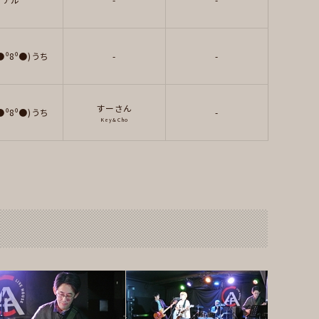
●⁰8⁰●)うち
-
-
すーさん
●⁰8⁰●)うち
-
Key&Cho