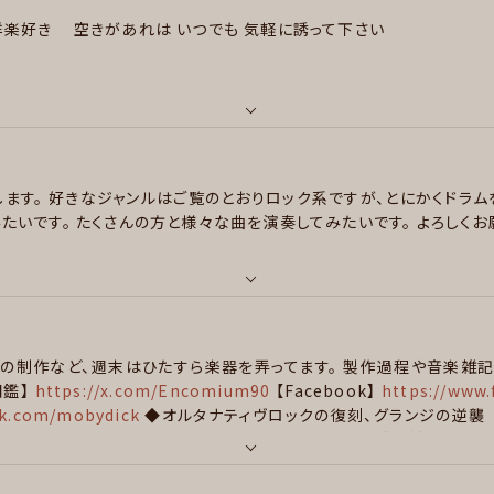
洋楽好き
空きがあれは いつでも 気軽に誘って下さい
ます。
好きなジャンルはご覧のとおりロック系ですが、とにかくドラム
たいです。
たくさんの方と様々な曲を演奏してみたいです。
よろしくお
aith/ Guns’n Roses/ MARLYN MANSON/ Dope / FACT/Childre
 in Las Vegas/ children of bottom/ Bullet for my val
 Culture /Nirvana/ Bring Me the Horizon/All That Remains/
の制作など、週末はひたすら楽器を弄ってます。
製作過程や音楽雑記
図鑑】
https://x.com/Encomium90
【Facebook】
https://www.
ok.com/mobydick
◆オルタナティヴロックの復刻、グランジの逆襲
UCK－TICK メリー 鴉 the HIATUS RIZE SIM Saosin underoa
ードロック/ヘヴィメタル , ファンク/ブルース , ジャズ/フュージョン , ス
egunge/
会場ではアイコンのように【ポークパイハット】を被っていま
ヘヴィメタル , スラッシュメタル/デスメタル , ハードコア