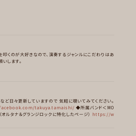
を叩くのが大好きなので、演奏するジャンルにこだわりはあ
願いします。
n of Bodom/ system of A down / Sim/ AFI/ Sum4
entine/ロットン/ デスゲイズ/DARRELL/ インフレイムス Dir en G
Killswitch Engage/ The Lethal Weapons /Linkin p
など日々更新していますので
気軽に覗いてみてください。
facebook.com/takuya.tamaishi/
◆所属バンド＜MO
（オルタナ＆グランジロックに特化したページ）
https://w
th
カ/ロカビリー , スラッシュメタル/デスメタル , ハードコア ,
す
この帽子が目印ですので、よろしくお願い致します！