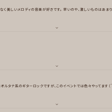
切なく美しいメロディの音楽が好きです。
早いのや、激しいものはあま
主にオルタナティブロック、その他民族、ブルース、プログレ、歌謡曲など
メッセージ
はお声掛けください！
メッセージ
ル , ファンク/ブルース , ジャズ/フュージョン , ボサノバ/ラテン , ス
entine, Sigur Ros, Jeff Buckley, Athelte, Travis, Phoe
ily Chou-Chou, 沼澤尚、青山純
メッセージ
テン
オルタナ系のギターロックですが、このイベントでは色々やってます（＾
STEINS;GATE/無職転生/化物語/PSYCHO-PASS/ヴァイオ
/ぼっち・ざ・ろっく！/リコリス・リコイル/かぐや様は告らせたい/やは
NK//呪術廻戦/寄生獣/めぞん一刻/東京喰種/ハチミツとクローバー/N