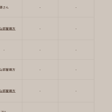
源さん
-
-
山部屋親方
-
-
-
-
-
山部屋親方
-
-
山部屋親方
-
-
アル
-
-