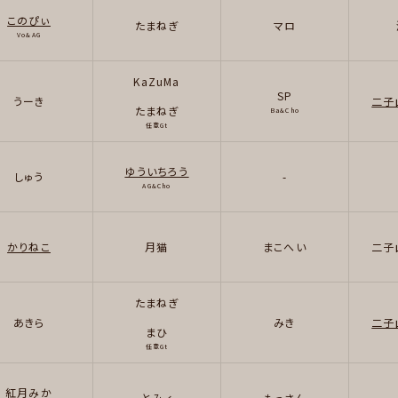
このぴぃ
たまねぎ
マロ
Vo&AG
KaZuMa
SP
うーき
二子
たまねぎ
Ba&Cho
任意Gt
ゆういちろう
しゅう
-
AG&Cho
かりねこ
月猫
まこへい
二子
たまねぎ
あきら
みき
二子
まひ
任意Gt
紅月みか
とみィ
もっさん