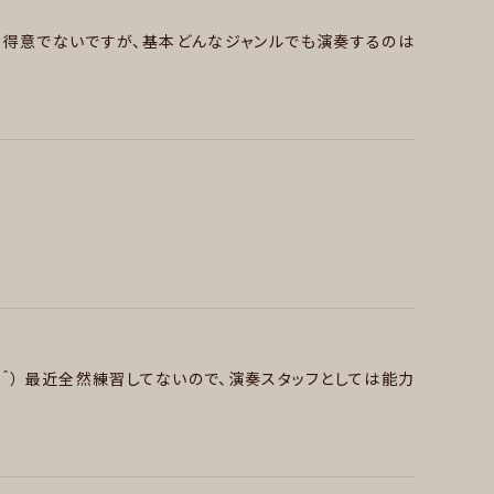
り得意でないですが、基本どんなジャンルでも演奏するのは
など雑食です。 最近はカントリーを勉強中です。 ペダルス
カ/ロカビリー , ヒップホップ/レゲエ , ハウス/テクノ
nix,Beach House, James Blake, 浅井健一, SHERBETS,
＾）
最近全然練習してないので、演奏スタッフとしては能力
レット・エヴァーガーデン/響け！ユーフォニアム/宇宙よりも遠
り俺の青春ラブコメは間違っている/五等分の花嫁/薬屋のひと
ANA/ご近所物語/星の瞳のシルエット