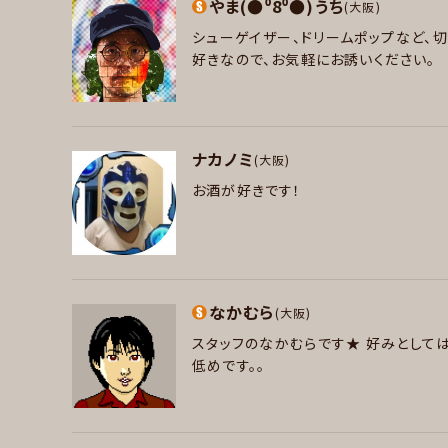
プレイヤー参加予定
やま(●⁰8⁰●)うち
(大阪)
ギター , ベース
シューゲイザー、ドリームポップなど、
プレイヤー参加予定
好きなアーティスト
好きなので、お気軽にお誘いください。
基本は洋楽／邦楽ロック UK＆USロック、
チールギター購入しましたので、要り用の際
パート
好きなジャンル
ナカノミ
(大阪)
ドラム , パーカッション
ポップス , ロック , ハードロック/ヘヴィメタ
お酒が好きです！
好きなアーティスト
プレイヤー参加予定
Radiohead, Coldplay, My Bloody Val
阿部芙蓉美, 安藤裕子, アイナ・ジ・エンド, L
パート
好きなジャンル
なかむら
(大阪)
ベース
ロック , ジャズ/フュージョン , ボサノバ/ラ
スタッフのなかむらです★
好みとしては
好きなアーティスト
低めです。。
プレイヤー参加予定
青春ブタ野郎はバニーガール先輩の夢を見ない/
い場所/ログ・ホライズン/葬送のフリーレン
パート
りごと/氷菓 ◆鋼の錬金術師/SLAM DU