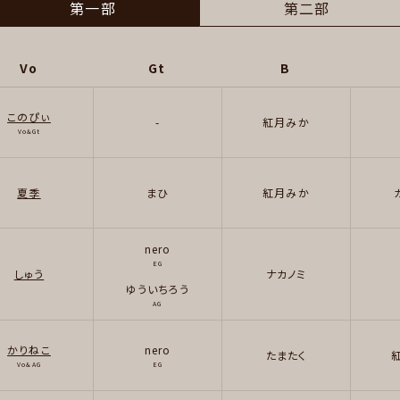
第一部
第二部
Vo
Gt
B
このぴぃ
-
紅月みか
Vo&Gt
夏季
まひ
紅月みか
nero
EG
しゅう
ナカノミ
ゆういちろう
AG
かりねこ
nero
たまたく
Vo&AG
EG