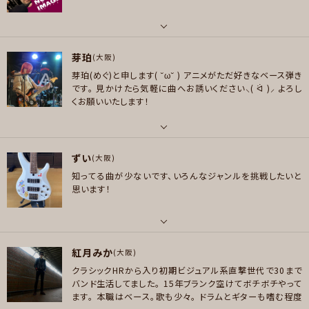
ロック , パンク/メロコア , ハードロック/ヘヴィメタル , ジャズ/フュージョン
邦ロック全般/JPOP/アニソン 音楽全般好きなので、知らない曲やジャンルで
, スラッシュメタル/デスメタル , ハードコア
も聴いたら好きになります
プレイヤー参加予定
好きなジャンル
パート
ポップス , ロック , パンク/メロコア , ハードロック/ヘヴィメタル , ゴスペル/
芽珀
ピアノ/キーボード
(大阪)
アカペラ , アニソン/ボカロ
芽珀(めぐ)と申します( ˘ω˘ )
アニメがただ好きなベース弾き
好きなアーティスト
です。
見かけたら気軽に曲へお誘いください⸜( ᐛ )⸝
よろし
メッセージ
プレイヤー参加予定
Super Beaver. The beatles. Schroeder headz. 山下達郎
くお願いいたします！
好きなジャンル
ポップス , ロック , ジャズ/フュージョン , ソウル/R＆B , クラシック
パート
メッセージ
ずい
ボーカル , ベース
(大阪)
プレイヤー参加予定
知ってる曲が少ないです、いろんなジャンルを挑戦したいと
好きなアーティスト
思います！
MY FIRST STORY
メッセージ
好きなジャンル
ハードロック/ヘヴィメタル , ジャズ/フュージョン , アニソン/ボカロ
パート
紅月みか
ベース
(大阪)
プレイヤー参加予定
クラシックHRから入り初期ビジュアル系直撃世代で30まで
好きなアーティスト
バンド生活してました。
15年ブランク空けてボチボチやって
Radio head/Daft Punk/アニソン/ボカロ
ます。
本職はベース。歌も少々。
ドラムとギターも嗜む程度
メッセージ