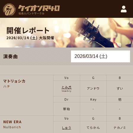
開催レポート
2026/03/14 (土)
大阪開催
演奏曲
Vo
G
B
マトリョシカ
ハチ
とみ♬
アンドウ
ずい
Vo&Key
Dr
Key
他
芽珀
-
-
Vo
G
B
NEW ERA
Nulbarich
しゅう
てらかん
ナカノミ