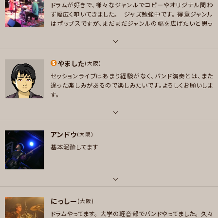
プレイヤー参加予定
ドラムが好きで、様々なジャンルでコピーやオリジナル問わ
好きなアーティスト
ず幅広く叩いてきました。 ジャズ勉強中です。
得意ジャンル
Bon Jovi , Night Ranger , Journey , Mr.BIG , Sheryl Crow , Roxett
はポップスですが、まだまだジャンルの幅を広げたいと思っ
e Moon Child , 斉藤和義 , aiko , superfly , 小比類巻かほる ヘビメタも
てます。。
よろしくお願いします。
メッセージ
ちょっと好きです。(#^.^#)
パート
好きなジャンル
やました
ドラム , パーカッション
(大阪)
ポップス , ロック , ハードロック/ヘヴィメタル
セッションライブはあまり経験がなく、バンド演奏とは、また
好きなジャンル
違った楽しみがあるので楽しみたいです。よろしくお願いしま
プレイヤー参加予定
ポップス , ロック , ハードロック/ヘヴィメタル , ファンク/ブルース , ジャズ/
す。
フュージョン , ソウル/R＆B , ボサノバ/ラテン , スカ/ロカビリー , ハウス/
テクノ
メッセージ
パート
プレイヤー参加予定
アンドウ
ドラム
(大阪)
基本泥酔してます
好きなジャンル
ポップス , ロック , ファンク/ブルース , ジャズ/フュージョン , ボサノバ/ラテ
メッセージ
ン , スカ/ロカビリー
プレイヤー参加予定
パート
にっしー
ギター
(大阪)
ドラムやってます。
大学の軽音部でバンドやってました。
久々
好きなアーティスト