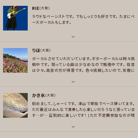
パート
雅治
RIE
ボーカル , ギター
(大阪)
メッセージ
好きなジャンル
ラウドなベーシストです。
でもしっとりも好きです。
たまにベ
好きなアーティスト
ポップス , ロック , ハードロック/ヘヴィメタル , ファンク/ブルース , ジャズ/
ースボーカルもします。
B'z WANDS（上杉昇） スピッツ GARNET CROW ヒトリエ n-buna The Of
フュージョン , ソウル/R＆B , クラシック , ゴスペル/アカペラ
fspring ZAZEN BOYS 米津玄師 THE BACK HORN KANA-BOON サカナ
プレイヤー参加予定
クション 鬼束ちひろ
パート
好きなジャンル
りほ
ベース
(大阪)
ポップス , ロック , パンク/メロコア , ハードロック/ヘヴィメタル , アニソン/
ボーカルさせていただいています。ギターボーカルは時々挑
メッセージ
好きなアーティスト
ボカロ
戦中です。
知っている曲は少なめなので勉強中です。
低音
ACIDMAN ヒトリエ 凛として時雨 MAMADRIVE Cocco スピッツ チャットモ
は少々。高音の方が得意です。
色々挑戦したいので、気軽に
プレイヤー参加予定
ンチー MASS OF FERMENTING DREGS tricot 東京事変 椎名林檎 GO!G
お誘い頂けると嬉しいです。
未熟ですが、よろしくお願いしま
O!7188 相対性理論 モーモールルギャバン GRAVEVINE ONE OK ROCK
す。
ストレイテナー LUNA SEA BEAT CRUSADERS
パート
かき氷
ボーカル , ギター
(大阪)
メッセージ
好きなジャンル
初めまして、しゃーくです。
津山で単独でベース弾いてます。
ロック
好きなアーティスト
ただ最近はみんなで演奏したら楽しいだろうなと思っていま
やなぎなぎ、天野月、BUMP OF CHICKEN、美波、Lisa、Aimer 、annabel 、
す…が…
圧倒的に楽しいです！
(ただ不定期参加なのが残
プレイヤー参加予定
東京事変、椎名林檎、ヨルシカ、アリプロジェクト、霜月はるか、アニソン、ボー
念なのですが…)
PS 表記揺れが激しい(私も表記を未だに
カロイド（40mp、Deco27等）等
間違えます)のでしゃーくに改名しました。
パート
好きなジャンル