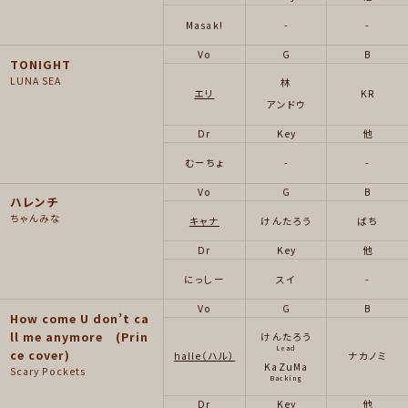
Masak!
-
-
Vo
G
B
TONIGHT
LUNA SEA
林
エリ
KR
アンドウ
Dr
Key
他
むーちょ
-
-
Vo
G
B
ハレンチ
ちゃんみな
キャナ
けんたろう
ばち
Dr
Key
他
にっしー
スイ
-
Vo
G
B
How come U don’t ca
ll me anymore (Prin
けんたろう
Lead
ce cover)
halle（ハル）
ナカノミ
KaZuMa
Scary Pockets
Backing
Dr
Key
他