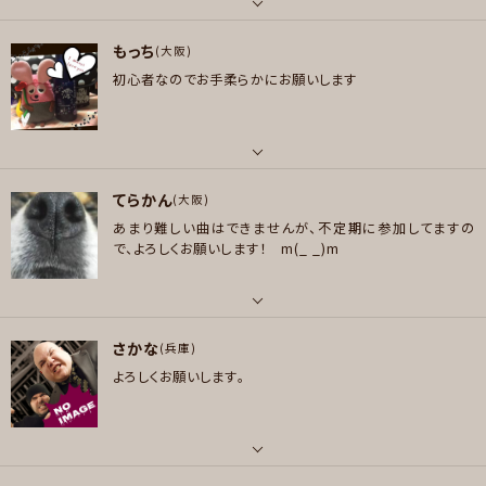
n Sting
パート
好きなジャンル
もっち
ギター
(大阪)
メッセージ
ポップス , ロック , ファンク/ブルース , ソウル/R＆B
初心者なのでお手柔らかにお願いします
好きなアーティスト
プレイヤー参加予定
ラッド、SiamShade、エルレ、ホルモン、benfolds、BonJovi、CHAGE&ASK
A、凛として時雨、ゲス極、B'z、米津玄師、ワンオク、[Alexandros]、Fear,an
d Loathing in Las Vegas 、秦基博、METALLICA、extreme、oasis、Quee
パート
メッセージ
n、Hi-STANDARD、The Yellow Monkey、等々、、、♪ヽ(´▽｀)/
てらかん
ベース
(大阪)
好きなジャンル
あまり難しい曲はできませんが、不定期に参加してますの
好きなアーティスト
ポップス , ロック , パンク/メロコア , ハードロック/ヘヴィメタル , スラッシ
で、よろしくお願いします！ m(_ _)m
THE BACK HORN・amazarashi・THE ORAL CIGARETTES・9mm parab
ュメタル/デスメタル , ハードコア
ellum bullet・Nothing's Carved In Stone・[Alexandros]・the HIATU
プレイヤー参加予定
S・アルカラ・凛として時雨・米津玄師・眩暈SIREN・アニソンとかボカロとか。
パート
好きなジャンル
さかな
ギター
(兵庫)
ポップス , ロック
よろしくお願いします。
メッセージ
好きなアーティスト
プレイヤー参加予定
Char、石田長生、Judy and Mary、SHAKALABBITS、Rebecca、Lindber
g、aiko、10-feet、RC succession、D.T.B.W.B.、Novela、Deep Purple、R
ainbow、Iron Maiden、UFO、MSG、Scopions、Jeff Beck、Eric Clapto
パート
n、Jimi Hendrix、Randy Rhoades他色々
メッセージ