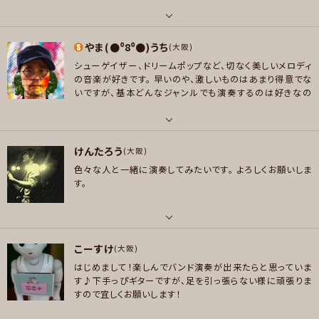
なってから音楽を始めたので、知らないジャンルや曲がいっ
好きなジャンル
プレイヤー参加予定
ぱいです。
知らないジャンルの曲にも挑戦していきたいの
ポップス , ロック
で、
オススメあればぜひ教えてください♪(´ε｀ )
パート
やま(●⁰8⁰●)うち
ボーカル , ギター , ベース , ピアノ/キーボード
(大阪)
プレイヤー参加予定
メッセージ
シューゲイザー、ドリームポップなど、切なく美しいメロディ
好きなアーティスト
の音楽が好きです。
早いのや、激しいものはあまり得意でな
GLIM SPANKY・AKASAKI・Alexandros・Ben Folds Five・cocoo・Echob
いですが、基本どんなジャンルでも演奏するのは好きなの
メッセージ
elly・ELLEGARDEN・GRAPEVINE・Hawaiian6・JUDY AND MARY・Led Z
で、お気軽にお誘いください。
eppelin・Tamas Wells・あいみょん・赤い公園・斉藤和義・スピッツ・山下達
郎
パート
けんたろう
ドラム , パーカッション
(大阪)
好きなジャンル
色々な人と一緒に演奏してみたいです。
よろしくお願いしま
ポップス , ロック
好きなアーティスト
す。
Radiohead, Coldplay, My Bloody Valentine, Sigur Ros, Jeff Buck
プレイヤー参加予定
ley, Athelte, Travis, Phoenix,Beach House, James Blake, 浅井健
一, SHERBETS, 阿部芙蓉美, 安藤裕子, アイナ・ジ・エンド, Lily Chou-Ch
パート
ou, 沼澤尚、青山純
こーすけ
ギター
(大阪)
メッセージ
好きなジャンル
はじめまして！楽しんでバンド演奏が出来たらと思っていま
好きなアーティスト
ロック , ジャズ/フュージョン , ボサノバ/ラテン
す♪下手っぴギターですが、足を引っ張らない様に頑張りま
LOVE PSYCHEDELICO GRAPEVINE 東京事変 The Allman Brothers B
すので宜しくお願いします！
プレイヤー参加予定
and Red Hot Chili Peppers Blues Brothers Norah Jones Bob Dyla