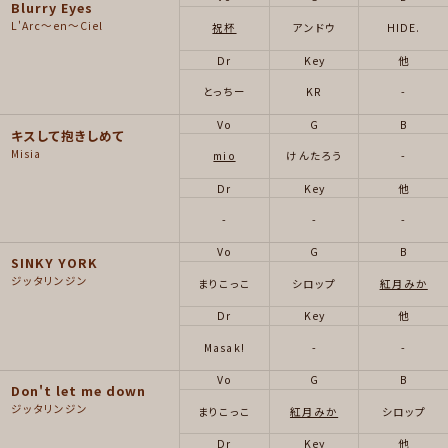
Blurry Eyes
L'Arc～en～Ciel
祝杯
アンドウ
HIDE.
Dr
Key
他
とっちー
KR
-
Vo
G
B
キスして抱きしめて
Misia
mio
けんたろう
-
Dr
Key
他
-
-
-
Vo
G
B
SINKY YORK
ジッタリンジン
まりこっこ
シロップ
紅月みか
Dr
Key
他
Masak!
-
-
Vo
G
B
Don't let me down
ジッタリンジン
まりこっこ
紅月みか
シロップ
Dr
Key
他