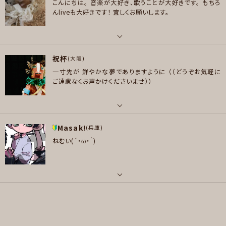
メッセージ
こんにちは。
音楽が大好き、歌うことが大好きです。
もちろ
好きなアーティスト
ポップス , ロック , パンク/メロコア , ハードロック/ヘヴィメタル , ファンク/
んliveも大好きです！
宜しくお願いします。
米津玄師、Mr.Children、BUMP OF CHICKEN、スピッツ、the pillows、安藤
ブルース , ジャズ/フュージョン , ソウル/R＆B , ボサノバ/ラテン , クラシック
裕子、King Gnu、Queen、60・70年代洋ロック、アニソン、ボーカロイド、ゲ
, ゴスペル/アカペラ , スカ/ロカビリー , スラッシュメタル/デスメタル , ハー
ーム音楽
ドコア , ヒップホップ/レゲエ , ハウス/テクノ
パート
好きなジャンル
祝杯
ボーカル , ピアノ/キーボード
(大阪)
プレイヤー参加予定
ポップス , ロック , ハウス/テクノ , アニソン/ボカロ
一寸先が 鮮やかな夢でありますように
（（どうぞお気軽に
好きなアーティスト
ご遠慮なくお声かけくださいませ））
プレイヤー参加予定
MISIA、Salyu、スガシカオ、Paris Match、Superfly、久保田利伸、Whitney
メッセージ
Houston、小比類巻かほる
好きなジャンル
パート
メッセージ
ポップス , ファンク/ブルース , ジャズ/フュージョン , ソウル/R＆B , ボサノ
Masak!
ボーカル , ベース
(兵庫)
バ/ラテン
ねむい(´・ω・｀)
好きなアーティスト
プレイヤー参加予定
90年代V系（ Laputa / D’ERLANGER / Zi:Kill / LUNA SEA / ROUAGE )
/ L'Arc-en-Ciel / ムック / メリー / DEZERT / Acid Black Cherry / Avel
Cain / 極東ガールフレンド / Develop One's Faculties / The Cure / Th
パート
e Smiths
メッセージ
ベース , ドラム
好きなジャンル
好きなアーティスト
ロック , ハードロック/ヘヴィメタル , ジャズ/フュージョン , クラシック
世界中の音楽を愛しています 사랑해요(*´`)♡