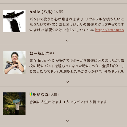
好きなジャンル
パート
メッセージ
ロック , ファンク/ブルース , ジャズ/フュージョン
halle（ハル）
ギター , ドラム , ピアノ/キーボード
(大阪)
プレイヤー参加予定
バンドで歌うと心が癒されます♪
ソウルフルな唄うたいに
好きなアーティスト
なりたいです（笑）
あとオリジナルの音楽系グッズ売ってます
9mm Parabellum Bullet XJAPAN Nothing’s Carved In Stone Czech
w
よければ覗くだけでもおこしやす〜🙏
https://room5o
o No Republic ELLEGARDEN L'Arc~en~Ciel 凛として時雨 新東京 FAN
5.designstore.jp/
メッセージ
TASTICS
パート
好きなジャンル
むーちょ
ボーカル
(大阪)
ロック
元々 hide や X が好きでギターから音楽に入りましたが、高
好きなアーティスト
校の時にバンドを組むってなった時に、ベタに全員「ギター」
プレイヤー参加予定
Scary Pockets (Funk cover group) Joss stone Adele Incognito im
と言ったのでドラムを選択した事がきっかけで、今もドラムを
aani Indigo jam unit Pearl Jam Kula Shaker Radio Head EGO-Wr
叩いています。
関西大学では groove という軽音サークル
appin' AJICO, e.t.c.
に所属。その後、ALL SWAMPS という Rock'n'Soul なバ
メッセージ
ンドで活動。その後、時折サポートをするなどの活動をして
パート
好きなジャンル
いました。
その後、4年程の東京生活で Pop Jam Session
たかなな
ドラム
(大阪)
ロック , ファンク/ブルース , ソウル/R＆B
というセッションサークルにてホストドラマーとして活動。
昨
音楽に人生かけます
1人でもバンドやり続けます
年、大阪に戻ったは良いものの、大阪での活動環境が何もな
好きなアーティスト
プレイヤー参加予定
く色々と検索していたところ、こちらを見つけました。
色々な
hide , X , LUNA SEA , MR.BIG , B'z , Dr.John , Special Others , The
場に出ていきたいと思っていますので、どうぞよろしくお願い
Meters , XTC , MOB CHOIR , 結束バンド , 女王蜂 , スガシカオ , THE Y
致します。
ELLOW MONKEY , BOOWY , amazarashi , ハンバート ハンバート , PE