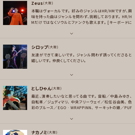
Zeus
ギター
(大阪)
好きなジャンル
本職はヴォーカルです。
好みのジャンルはHR/HMですが、興
好きなジャンル
ポップス , ロック , ハードロック/ヘヴィメタル , ファンク/ブルース , ソウル/
味を持った曲はジャンルを問わず、挑戦しております。
HR/H
ポップス
Mだけではなくソウルとファンクも歌えます。
[キーボードに
R＆B , アニソン/ボカロ
関して]
これまでは人の楽曲にエントリーすることが大半で
プレイヤー参加予定
プレイヤー参加予定
したが、やりたい曲が出てきたので自分で選曲した曲のメン
バー集めを始めました。
キーボード募集パートへのエントリ
パート
ーは練習との兼ね合いで判断します。
Youtube
https://
シロップ
ボーカル , ピアノ/キーボード
(大阪)
m.youtube.com/channel/UCMRLjsPA-XQ2vOfYBOy
メッセージ
メッセージ
友達ができて楽しいです。
ジャンル問わず誘ってくださると
2VNA
好きなアーティスト
嬉しいです。
仲良くしてください。
[洋楽] Van Halen /Black Sabbath/Rainbow /Iron Maiden/King Cri
mson/Pink Floyd /Stevie Wonder/TOTO /Dream Theater [邦楽] 聖
飢魔Ⅱ/Awesome City Club/MONDO GROSSO
パート
好きなジャンル
としひゃん
ボーカル , ギター , ベース
(大阪)
ハードロック/ヘヴィメタル , ファンク/ブルース , ソウル/R＆B
最近、演奏したいなと思ってる曲です。
宙船／中島みゆき、
好きなアーティスト
自転車／ジュディマリ、
中央フリーウェイ／松任谷由美、
色
プレイヤー参加予定
BUMP OF CHICKEN ゆらゆら帝国 おとぼけビーバー THEピーズ syrup16
彩のブルース／EGO‐WRAPPINN、
サーキットの娘／PUF
g andymori GO GO！7188 Cocco YELLOW MONKEY ミッシェル BLAN
FY、
V・A・C・A・T・I・O・N／PUFFY、
RYDEEN／YMO、
SO
KEY FLYING KIDS くるり 斉藤和義 スガシカオ アジカン スピッツ Nirvana
METHING／BEATLES、
Penny Lane／BEATLES、
チャイ
ナタウン／パスピエ
OASIS レッチリ ロイ・ブキャナン …etc
パート
メッセージ
ナカノミ
ベース
(大阪)