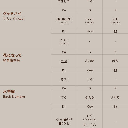
やました
アキ
-
Vo
G
B
グッドバイ
サカナクション
NOBORU
nero
RIE
Vo&Gt
Gt&Cho
Ba&Cho
Dr
Key
他
べに
-
-
Dr&Cho
Vo
G
B
花になって
緑黄色社会
mio
きむゆ
ばち
Dr
Key
他
きた
アキ
-
Vo
G
B
水平線
Back Number
てら
タカシ
さゆり
Dr
Key
他
むく
やま(●⁰8⁰
Piano&Cho
-
●)うち
すーさん