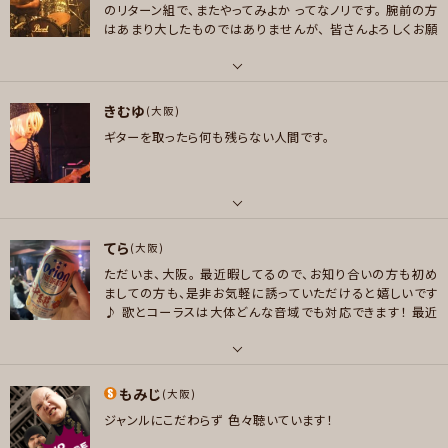
のリターン組で、またやってみよか
ってなノリです。
腕前の方
メッセージ
X JAPAN、Fear, and Loathing in Las Vegas、BanG Dream!(バンドリ)シ
はあまり大したものではありませんが、
皆さんよろしくお願
リーズのバンド、THE ORAL CIGARETTES、hide、UNISON SQUARE GAR
い致します。
DEN、GYROAXIA、PENGUIN RESEARCH、LUNA SEA、MY FIRST STORY、
coldrain
パート
きむゆ
ドラム , パーカッション
(大阪)
好きなジャンル
ギターを取ったら何も残らない人間です。
ロック , アニソン/ボカロ
好きなアーティスト
ドラマーは、スティーブガッド、神保 彰、則竹裕之、青山 純、木村万作、アーティ
プレイヤー参加予定
ストは、東京事変、ユーミン、藤井 風、小田和正、チャカカーン、AI、その他フュ
ージョン、ファンク系、、いろいろです。基本自分でイイと 思った曲は何でも。
パート
好きなジャンル
てら
ボーカル , ギター , ベース
(大阪)
メッセージ
ポップス , ロック , ファンク/ブルース , ジャズ/フュージョン , ソウル/R＆B ,
ただいま、大阪。
最近暇してるので、お知り合いの方も初め
好きなアーティスト
ボサノバ/ラテン
ましての方も、是非お気軽に誘っていただけると嬉しいです
Janne Da Arc / L'Arc-en-Ciel / GLAY / 椿屋四重奏 / 椎名林檎 / B'z /
♪
歌とコーラスは大体どんな音域でも対応できます！
最近
プレイヤー参加予定
SIAM SHADE / 陰陽座 / GALNERYUS / Every Little Thing / Superfly /
の男性ボーカルですと髭男やミセスとかは歌えます。
ギタ
GARNET CROW / Dragonforce / HELLOWEEN / Rhapsody of Fire /
ー・ベースはあまりテクニカルなことはできませんが、気軽
にお声掛けください！
Dream Theater その他ゲーム音楽、ボカロなど 誘っていただければ割と何
パート
もみじ
でもやります
ボーカル , ギター , ベース
(大阪)
メッセージ
ジャンルにこだわらず 色々聴いています！
好きなジャンル
好きなアーティスト