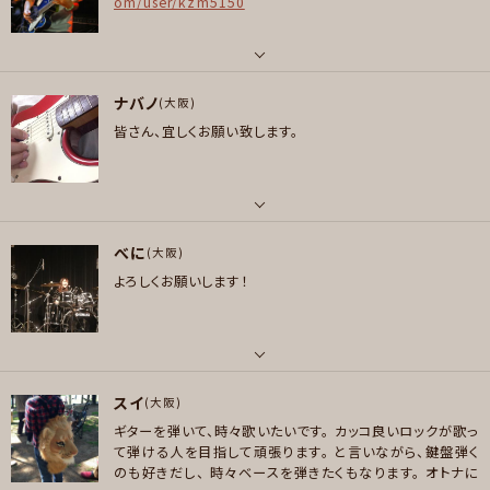
om/user/kzm5150
X JAPAN ドリームシアター スティーヴルカサー シンフォニーX リキッドテンシ
ョンエクスペリメント インペリテリ ジミヘン 鈴木健治 イングヴェイマルムス
ティーン ヴィニームーア ハーレムスキャーレム 太田カツ シナジー 増﨑孝司
パート
聖飢魔Ⅱ 陰陽座 オリアンティ 安藤まさひろ 春畑道哉 B'z 松本孝弘 Steve
ナバノ
ボーカル , ギター , ベース
(大阪)
Vai DGM PAT METHENY 矢堀孝一 FRANK GAMBALE
皆さん、宜しくお願い致します。
好きなジャンル
好きなジャンル
ロック , パンク/メロコア , ハードロック/ヘヴィメタル , ファンク/ブルース ,
ポップス , ロック , パンク/メロコア , ハードロック/ヘヴィメタル , ファンク/
ジャズ/フュージョン , ボサノバ/ラテン , スカ/ロカビリー , スラッシュメタル/
ブルース , ジャズ/フュージョン , ソウル/R＆B , ボサノバ/ラテン , アニソン/
デスメタル , ハウス/テクノ
ボカロ
パート
プレイヤー参加予定
べに
ギター
(大阪)
プレイヤー参加予定
よろしくお願いします！
好きなアーティスト
AC/DC、robben ford,dean brown,matt schofield,arsenio rodrigue
メッセージ
メッセージ
z,jacob do bandlim,pancho amat,scott henderson,greg howe,k
ansas,journey,styx,reospeedwagon,prism,square,松岡直也、山下達
パート
郎、村田和人、角松敏生、山岸潤史、土方隆行、今剛、他多数
スイ
ドラム
(大阪)
好きなジャンル
ギターを弾いて、時々歌いたいです。
カッコ良いロックが歌っ
好きなアーティスト
ロック , ハードロック/ヘヴィメタル , ファンク/ブルース , ジャズ/フュージョ
て弾ける人を目指して頑張ります。
と言いながら、鍵盤弾く
女王蜂 サカナクション アジカン Plastic Tree MUCC V系 etc
のも好きだし、
時々ベースを弾きたくもなります。
オトナに
ン , ソウル/R＆B , ボサノバ/ラテン , ヒップホップ/レゲエ