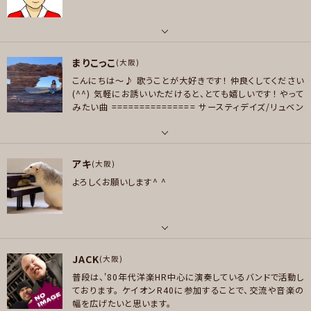
THE YELLOW MONKEY/KingGnu/SIRUP/Bialystocks/藤井風/ONE O
メッセージ
K ROCK/中田裕二/椿屋四重奏/レキシ/FUZZY CONTROL/cune/椎名林
檎/Cooco/MIHIRO/PUSHIM/BUMP OF CHICKEN/SUPER BEAVER/小
パート
袋成彬/玉置浩二/EGO-WRAPPIN/Chevon/Penthouse/離婚伝説/Mane
まりこっこ
ボーカル , ギター
(大阪)
skin
こんにちは〜♪
歌うことが大好きです！
仲良くしてください
好きなアーティスト
好きなジャンル
(^^)
気軽にお誘いいただけると、とても嬉しいです！
やって
木村カエラ、aiko、福耳、リップスライム、ドリカム、山崎まさよし、スキマスイッ
みたい曲
===============
サースティデイズ/リュベン
ロック , ファンク/ブルース , ジャズ/フュージョン , ソウル/R＆B , ボサノバ/
チ、ミスチル、ブランキー、スガシカオ、レイジ、レッチリ、ハイスタ、ブルーハー
ス
VALON-1/Salyu
赤いランプ/aiko
ラテン , スカ/ロカビリー , ヒップホップ/レゲエ , ハウス/テクノ
ツ、ハイロウズ、イエモン、グリーンデイ、椎名林檎、東京事変、スーパーフライ、
プレイヤー参加予定
ハナレグミ、くるり、クラムボン、ボニーピンク、ピチカート5、サザン、アマザラ
パート
アキ
シ、斉藤和義、ワイヲリカ、ジュディマリ
ボーカル
(大阪)
よろしくお願いします^ ^
好きなジャンル
好きなアーティスト
メッセージ
ポップス , ロック , パンク/メロコア , ハードロック/ヘヴィメタル , ファンク/
YUKI / JUDY AND MARY / TOM MISCH / HONNE / HUNT CLUB / TAM
ブルース , ジャズ/フュージョン , ボサノバ/ラテン , ヒップホップ/レゲエ
E IMPALA / DJO / ロックからアニソン、歌謡曲までジャンル問わず色々聴き
ます
プレイヤー参加予定
パート
好きなジャンル
JACK
ピアノ/キーボード
(大阪)
ポップス
普段は、'80年代洋楽HR中心に演奏しているバンドで活動し
好きなジャンル
ております。
ケイオンR40に参加することで、交流や音楽の
メッセージ
プレイヤー参加予定
ポップス , ロック
幅を広げたいと思います。