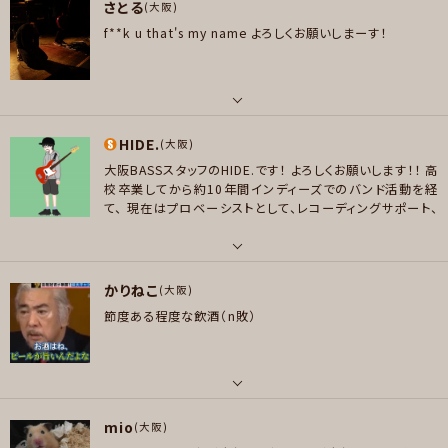
メッセージ
さとる
ベース
(大阪)
ポップス , ロック , ジャズ/フュージョン , クラシック
f**k u that's my name
よろしくお願いしまーす！
好きなアーティスト
プレイヤー参加予定
ONE OK ROCK、BUMP OF CHICKEN、[Alexandros]、SiM、Linkin Park、
MONGOL800、MY FIRST STORY、UVERworld、RADWIMPS等
好きなジャンル
パート
メッセージ
ロック , パンク/メロコア , ハードロック/ヘヴィメタル , ハードコア
HIDE.
ボーカル , ギター
(大阪)
大阪BASSスタッフのHIDE.です！
よろしくお願いします！！
高
プレイヤー参加予定
好きなアーティスト
校卒業してから約10年間インディーズでのバンド活動を経
Blink182/Green Day/Korn/Linkin Park/ギミギミ/No Use For A Nam
て、
現在はプロベーシストとして、レコーディングサポート、
e/NoFx/Strung Out/System Of A Down Hi-Standard/ホルモン/AA=/
ライブサポート、講師業など活動しております！
聴くのも弾く
FACT/locofrank/マドカプ/The Slut Banks/ELLEGARDEN/嵐/WANIMA/
のもノンジャンルなので、お気軽にお誘いお待ちしておりま
メッセージ
す！
色々な方と楽しく演奏出来たらと思っておりますのでよ
Going Steady/銀杏BOYZ cice/さけシRI
パート
ろしくお願いしますm(__)m
かりねこ
ベース
(大阪)
好きなジャンル
節度ある程度な飲酒（n敗）
ポップス , ロック , パンク/メロコア , ハードロック/ヘヴィメタル , スラッシ
好きなアーティスト
ュメタル/デスメタル , ハードコア
洋邦問わず、聴くのも弾くのも好きです！ L'Arc〜en〜Ciel、LUNA SEA、GLA
Y育ち。 最近のお気に入りは、 ずっと真夜中でいいのに、有形ランペイジ、Pe
プレイヤー参加予定
nthouse、DIRTY LOOPS、Lari Basilio 好きなベーシストは、 tetsuya、二
パート
家本亮介
mio
ボーカル , ギター , ベース
(大阪)
好きなジャンル