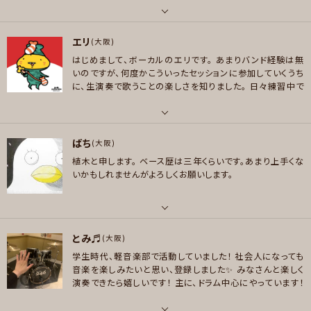
mo/SP/karaokePost/StreamingKrk.do?karaokeCo
好きなジャンル
ntributeId=36785349
麻痺 yama
https://www.clu
パート
ロック , パンク/メロコア , ハードロック/ヘヴィメタル , スラッシュメタル/デ
bdam.com/app/damtomo/SP/karaokePost/Strea
エリ
ボーカル
(大阪)
スメタル
mingKrk.do?karaokeContributeId=36749116
はじめまして、ボーカルのエリです。
あまりバンド経験は無
好きなアーティスト
いのですが、何度かこういったセッションに参加していくうち
プレイヤー参加予定
yama,iri,Vaundy,kroi,nulbarich,藤井風,平井堅,平井大,MISIA,UA,bir
に、生演奏で歌うことの楽しさを知りました。
日々練習中で
d,久保田利伸,一十三十一,ブランニューヘビーズ,サムスミス,コリーヌベイレ
すが、色んなジャンルの色んな曲を歌えるようになりたいと
イ他たくさん
思っています。
どうぞよろしくお願い致します。
メッセージ
パート
好きなジャンル
ばち
ボーカル
(大阪)
ポップス , ロック , ファンク/ブルース , ジャズ/フュージョン , ソウル/R＆B ,
植木と申します。
ベース歴は三年くらいです。あまり上手くな
ハウス/テクノ
好きなアーティスト
いかもしれませんがよろしくお願いします。
椎名林檎 , 東京事変 , 女王蜂 , 宇多田ヒカル , スガシカオ , X JAPAN , LU
プレイヤー参加予定
NA SEA
好きなジャンル
パート
ロック , ハードロック/ヘヴィメタル , ファンク/ブルース , スラッシュメタル/
とみ♬
ベース
(大阪)
メッセージ
デスメタル
学生時代、軽音楽部で活動していました！
社会人になっても
好きなアーティスト
音楽を楽しみたいと思い、登録しました✨
みなさんと楽しく
プレイヤー参加予定
Radwimps Bump of chicken Trix Unchain 水樹奈々 Rize マキシマム
演奏できたら嬉しいです！
主に、ドラム中心にやっています！
ザホルモン
ピアノは、かなりブランクあります。
よろしくお願いします☺️