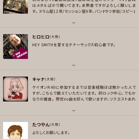
好きなアーティスト
はメタルばかり聞いてます。未熟者ですがよろしく願いしま
プレイヤー参加予定
lynch. ムック ラルク VAMPS LUNA SEA BUCK－TICK メリー 鴉 the HIAT
メッセージ
す。
ドラム歴12年/セッション歴6年、バンド9つ参加/コピー1
US RIZE SIM Saosin underoath
00曲以上/サマーソニック出演の先生に師事/ゴシックメタル
バンドSaphiraにて2マン、MV制作/サポートはタイのパワー
好きなジャンル
メッセージ
メタルバンド［NACARBIDE］、京都のロックバンド［JOSEP
パート
ロック , パンク/メロコア , ハードロック/ヘヴィメタル , スラッシュメタル/デ
H］/2023年ミツバチロックサーキット東京篇と大阪編出場
ヒロヒロ
ドラム
(大阪)
スメタル , ハードコア
食わず嫌いはあまりしないほうなので、ドラムパートが必要
HEY SMITHを愛するテナーサックス初心者です。
ならお声掛けください。
プロフィール写真はひでたこ様に撮
好きなアーティスト
プレイヤー参加予定
影していただきました。ありがとうございます!
洋楽 dream theater,evanescense,lacuna coil,HIM,nightwish,withi
n temptation,trivium,ChthoniC,My Chemical Romance,SOULFLY,C
YNIC,EPICA,TOOL 邦楽 DIR EN GREY,ViViD,mary's blood,LOVEBITE
パート
メッセージ
S
キャナ
管楽器
(大阪)
好きなジャンル
ケイオンR40に参加するまでは音楽経験ほぼ無かった人で
好きなアーティスト
ロック , ハードロック/ヘヴィメタル , スラッシュメタル/デスメタル
すが、こちらで鍛えていただいてます。
邦ロック中心、でもか
HEY SMITH
なりの雑食。
男性Vo曲を好んで歌いますが、リクエストあれ
プレイヤー参加予定
ば何でも歌います(・∀・)
最近はいろんなジャンルでお誘い
好きなジャンル
いただけて嬉しい(・∀・)
King Gnu・Bialystocks・椿屋の
パンク/メロコア , スカ/ロカビリー
お誘いは基本お断りしません。
お気軽にー。
パート
たつやん
ボーカル
(大阪)
プレイヤー参加予定
メッセージ
よろしくお願いします。
好きなアーティスト