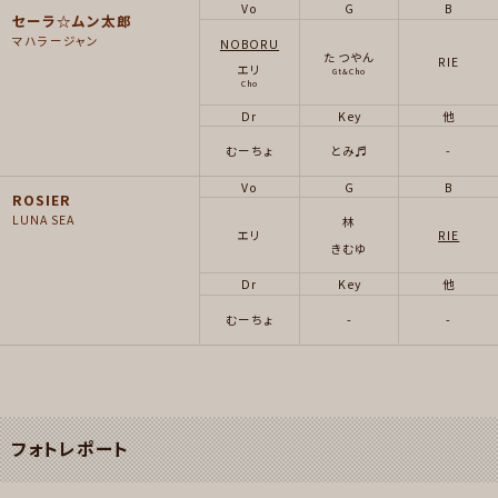
Vo
G
B
セーラ☆ムン太郎
マハラージャン
NOBORU
たつやん
RIE
エリ
Gt&Cho
Cho
Dr
Key
他
むーちょ
とみ♬
-
Vo
G
B
ROSIER
LUNA SEA
林
エリ
RIE
きむゆ
Dr
Key
他
むーちょ
-
-
フォトレポート