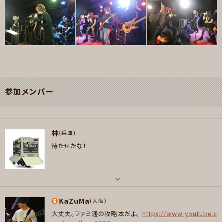
参加メンバー
林
(兵庫)
待たせたな！
パート
KaZuMa
ボーカル , ギター , ベース , ピアノ/キーボード
(大阪)
大丈夫。ファミ通の攻略本だよ。
https://www.youtube.c
好きなアーティスト