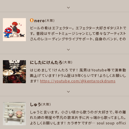
プレイヤー参加予定
パート
メッセージ
nero
ピアノ/キーボード
(大阪)
メッセージ
ビールの肴はエフェクター。
エフェクター大好きギタリストで
好きなアーティスト
す。
普段はサポートミュージシャンとして様々なアーティスト
The Rolling Stones, Journey, Queen, The Who, UFO, Bon Jovi, V
さんのレコーディングやライブサポート、自身のバンド、その
an Halen .....etc
他いろいろやってます。
ミャクミャクは天使💙♥️
好きなジャンル
パート
ロック , ハードロック/ヘヴィメタル
にしたにけんたろ
ギター , ベース
(大阪)
プレイヤー参加予定
はじめまして！けんたろです！
風男はYoutube等で演奏動
好きなアーティスト
画上げています！ドラム歴は9年くらいです！よろしくお願いし
The Lovers
ます！
https://youtube.com/@kentarockdrums
好きなジャンル
メッセージ
ポップス , ロック , ハウス/テクノ
パート
しゅう
ドラム
(大阪)
プレイヤー参加予定
しゅうと言います。
小さい頃から歌うのが大好きで、年の離
好きなアーティスト
れた姉の明星や平凡の歌本片手に片っ端から歌ってました。
・9mm parabellum bullet ・Ellegarden ・SiM ・Shank ・TOTALFAT ・S
よろしくお願いします！
カラオケですが…
soul soup offici
メッセージ
UM41
al髭男dism
https://www.clubdam.com/app/damto