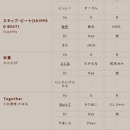
にっしー
すーさん
-
Vo
G
B
スキップ・ビート(SKIPPE
D BEAT)
祝杯
泉北
HIDE.
Superfly
Dr
Key
他
きた
JACK
-
Vo
G
B
卒業
ガガガSP
さとる
たかなな
紅月みか
Dr
Key
他
にしたにけん
-
-
たろ
Vo
G
B
Together
小比類巻 かほる
Mary-T
かりねこ
としひゃん
Dr
Key
他
やました
Zeus
-