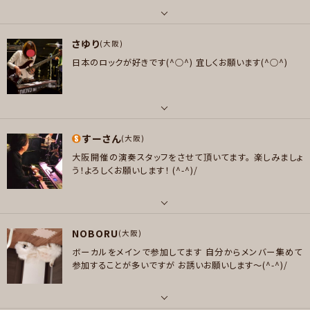
には。
誘われたら基本何でもやるのでお気軽にお誘いくださ
好きなジャンル
い♩¨̮
ロック , スカ/ロカビリー
パート
さゆり
ボーカル , ギター , ベース , ドラム , 弦楽器
(大阪)
プレイヤー参加予定
日本のロックが好きです(^○^)
宜しくお願います(^○^)
好きなアーティスト
黒夢、THE YELLOW MONKEY、hide、KISS、AC/DC、Mötley Crüe、HANO
メッセージ
I ROCKS、JudasPriest、DEAD END、LUNA SEA、Laputa、聖飢魔II、Garg
oyle、陰陽座、TMGE、The Birthday、人間椅子、筋肉少女帯、ギターウルフ、
パート
9mm 、BAND MAID、ベルリザ、XTEEN、キノコホテル、dogma.........
すーさん
ベース
(大阪)
好きなジャンル
大阪開催の演奏スタッフをさせて頂いてます。
楽しみましょ
好きなアーティスト
ロック , パンク/メロコア , ハードロック/ヘヴィメタル , ファンク/ブルース ,
う！よろしくお願いします！
(^-^)/
毛皮のマリーズ＊ unisonsquaregarden＊ スピッツ＊ GO!GO!7188＊ つ
ジャズ/フュージョン , スカ/ロカビリー , スラッシュメタル/デスメタル , ハー
しまみれ＊ フーバーオーバー＊ ハンバートハンバート＊ Mr.Freddie&The
ドコア
Mercury devil ＊ 矢野まき＊ フジファブリック＊ ベボベ＊ FREENOTE＊ 柴
パート
プレイヤー参加予定
田淳＊ くるり＊ サニーデイサービス＊ 藍坊主＊
NOBORU
ボーカル , ギター , ベース , ドラム , ピアノ/キーボード , 管楽器
(大阪)
好きなジャンル
ボーカルをメインで参加してます
自分からメンバー集めて
好きなアーティスト
ロック
参加することが多いですが
お誘いお願いします～(^-^)/
メッセージ
TOTO NightRanger Journey MR.BIG BONJOVI MAROON5 BryanAd
プレイヤー参加予定
ams Chicago Eagles Vandenberg UFO EUROPE MOONCHILD STAR
DUST REVUE Superfly T-SQUARE B’z オフコース MR.CHILDREN 福山