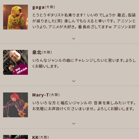
パート
メッセージ
ARL , ZAZEN BOYS , 斉藤和義
gaga
ボーカル , ギター , ピアノ/キーボード
(大阪)
好きなジャンル
とうとうギタリスト名乗ります！
いいのでしょうか
最近、仮装
好きなアーティスト
ロック , パンク/メロコア , ハードロック/ヘヴィメタル , ファンク/ブルース ,
が減りました(笑)
楽しんでもらえると幸いです。
アニソンと
ヤングスキニー、マカロニえんぴつ、クリープハイプ、My Hair is Bad、ねぐ
いうより、アニメが大好き。
番長めざしてますw
アニソンお好
ジャズ/フュージョン , ソウル/R＆B , スカ/ロカビリー , スラッシュメタル/デ
せ。、マルシィ、KOTORI、ペシミスピアス、ザ パープリン
きな方、お声かけてくださいまし～
スメタル
好きなジャンル
プレイヤー参加予定
パート
ロック
泉北
ボーカル , ギター , ベース
(大阪)
プレイヤー参加予定
いろんなジャンルの曲にチャレンジしたいと思います。よろし
好きなアーティスト
くお願いします。
メッセージ
Pearl レベッカ サンボマスター！ アジカン ジャニス・ジョップリン Su
perfly キマグレン アニソン雑食系
メッセージ
好きなジャンル
パート
ポップス , ロック , パンク/メロコア , ハードロック/ヘヴィメタル , ファンク/
Mary-T
ギター , ベース
(大阪)
ブルース , ソウル/R＆B , ハウス/テクノ
いろいろな方と幅広いジャンルの
音楽を楽しみたいです。
好きなアーティスト
お気軽にお声掛けくださいまいませ。
よろしくお願いします。
プレイヤー参加予定
ロック
好きなジャンル
ポップス , ロック , ハードロック/ヘヴィメタル , ファンク/ブルース , ジャズ/
パート
メッセージ
フュージョン
KR
ボーカル
(大阪)