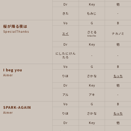
Dr
Key
他
きた
もみじ
-
Vo
G
B
桜が降る夜は
SpecialThanks
さとる
スイ
ナカノミ
Gt&Cho
Dr
Key
他
にしたにけん
-
-
たろ
Vo
G
B
I beg you
Aimer
りほ
さかな
もっち
Dr
Key
他
アル
アキ
-
Vo
G
B
SPARK-AGAIN
Aimer
りほ
さかな
もっち
Dr
Key
他