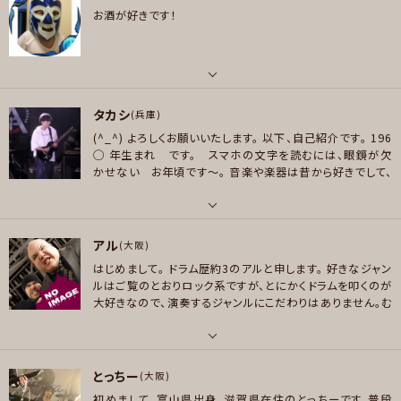
好きなジャンル
お酒が好きです！
ロック , ファンク/ブルース , スカ/ロカビリー
好きなアーティスト
サザンオールスターズ、松任谷由実、キャンディーズ、REBECCA、judy and
プレイヤー参加予定
mary、Ego-Wrappin、BARBEE BOYS、PUFFY、中森明菜、井上陽水、浜田
省吾、増田俊郎、ゲスの極み乙女。、カシオペア、ビートルズ、パスピエ、ToTo、
パート
Stevie Wonder、Larry Carlton、Eric Clapton
タカシ
ベース
(兵庫)
メッセージ
好きなジャンル
(^_^) よろしくお願いいたします。
以下、自己紹介です。
196
好きなアーティスト
ポップス , ロック , ファンク/ブルース , ジャズ/フュージョン
◯ 年生まれ です。 スマホの文字を読むには、眼鏡が欠
青春ブタ野郎はバニーガール先輩の夢を見ない/STEINS;GATE/無職転生/
かせない お年頃です〜。
音楽や楽器は昔から好きでして、
プレイヤー参加予定
化物語/PSYCHO-PASS/ヴァイオレット・エヴァーガーデン/響け！ユーフォニ
学生時代のバンド経験〜 その後、長い長〜い ブランクが
アム/宇宙よりも遠い場所/ログ・ホライズン/葬送のフリーレン/ぼっち・ざ・ろ
有りまして。。。2015年に こちらのサークルへ始めて参加
しました。
いま2024年6月ですが、とても難儀だったコロナ
っく！/リコリス・リコイル/かぐや様は告らせたい/やはり俺の青春ラブコメは間
パート
禍はほとんど収束した 感じであり 平和な世の中が戻ってき
アル
違っている/五等分の花嫁/薬屋のひとりごと/氷菓 ◆鋼の錬金術師/SLAM D
ギター , ベース
(大阪)
メッセージ
て よかったな と思っています。
特に好きな ジャンルは、、、
UNK//呪術廻戦/寄生獣/めぞん一刻/東京喰種/ハチミツとクローバー/NAN
はじめまして。
ドラム歴約3のアルと申します。
好きなジャン
最近では、、邦楽のポップス ロック です。
好きな ギター
好きなアーティスト
A/ご近所物語/星の瞳のシルエット
ルはご覧のとおりロック系ですが、とにかくドラムを叩くのが
のタイプは、レスポールタイプ です。
音楽と関係無いです
こちらのプロフィールは、2024年6月 に 書いています。 好きなアーティス
大好きなので、演奏するジャンルにこだわりはありません。む
が、好きな 芸人さん、ユーチューバーさんは、、 ジャルジ
好きなジャンル
トは、、 挙げるのが難しいです。 アーティストよりも 曲 という感じです〜
しろ、色々な曲を演奏してみたいです。
たくさんの方と様々
ャル、サンドウィッチマン、平成フラミンゴ…… などなど。
で
ポップス , ロック , ファンク/ブルース , ソウル/R＆B
な曲を演奏してみたいです。
よろしくお願いします。
はではm(_ _)m
好きなジャンル
パート
プレイヤー参加予定
ポップス , ロック , ハードロック/ヘヴィメタル , ファンク/ブルース , ジャズ/
とっちー
ドラム
(大阪)
フュージョン , ボサノバ/ラテン
初めまして。富山県出身、滋賀県在住のとっちーです。普段