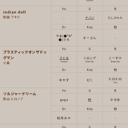
Synth
Vo
G
B
indian doll
和田 アキラ
-
ナバノ
としひゃん
Dr
Key
他
やま(●⁰8⁰
すーさん
-
●)うち
Vo
G
B
プラスティックオンザドッ
グマン
さとる
シロップ
こーすけ
Vo&Gt
Gt&Cho
Ba&Cho
小島
Dr
Key
他
ヒロヒロ
ゆかず
むく
Sax
Vo
G
B
ソルジャードリーム
影山 ヒロノブ
gaga
林
かき氷
Dr
Key
他
紅月みか
-
-
Vo
G
B