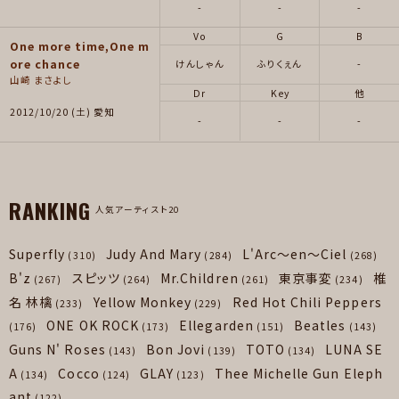
-
-
-
Vo
G
B
One more time,One m
ore chance
けんしゃん
ふりくぇん
-
山崎 まさよし
Dr
Key
他
2012/10/20 (土) 愛知
-
-
-
RANKING
人気アーティスト20
Superfly
Judy And Mary
L'Arc～en～Ciel
(310)
(284)
(268)
B'z
スピッツ
Mr.Children
東京事変
椎
(267)
(264)
(261)
(234)
名 林檎
Yellow Monkey
Red Hot Chili Peppers
(233)
(229)
ONE OK ROCK
Ellegarden
Beatles
(176)
(173)
(151)
(143)
Guns N' Roses
Bon Jovi
TOTO
LUNA SE
(143)
(139)
(134)
A
Cocco
GLAY
Thee Michelle Gun Eleph
(134)
(124)
(123)
ant
(122)