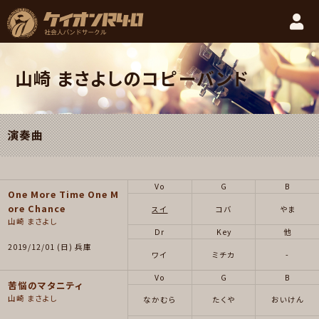
山崎 まさよしのコピーバンド
演奏曲
Vo
G
B
One More Time One M
ore Chance
スイ
コバ
やま
山崎 まさよし
Dr
Key
他
2019/12/01 (日) 兵庫
ワイ
ミチカ
-
Vo
G
B
苦悩のマタニティ
山崎 まさよし
なかむら
たくや
おいけん