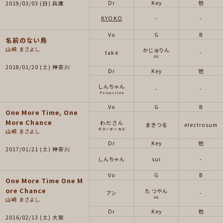
Dr
Key
他
2019/03/03 (日) 兵庫
KYOKO
-
-
Vo
G
B
名前のない鳥
山崎 まさよし
かじゅりん
take
-
AG
2018/01/20 (土) 神奈川
Dr
Key
他
しんちゃん
-
-
Percussion
Vo
G
B
One More Time, One
More Chance
わださん
まきつる
electrosum
ギターボーカル
山崎 まさよし
Dr
Key
他
2017/01/21 (土) 神奈川
しんちゃん
sui
-
Vo
G
B
One More Time One M
ore Chance
たつやん
アン
-
AG
山崎 まさよし
Dr
Key
他
2016/02/13 (土) 大阪