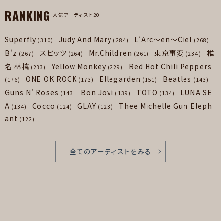
RANKING
人気アーティスト20
Superfly
Judy And Mary
L'Arc～en～Ciel
(310)
(284)
(268)
B'z
スピッツ
Mr.Children
東京事変
椎
(267)
(264)
(261)
(234)
名 林檎
Yellow Monkey
Red Hot Chili Peppers
(233)
(229)
ONE OK ROCK
Ellegarden
Beatles
(176)
(173)
(151)
(143)
Guns N' Roses
Bon Jovi
TOTO
LUNA SE
(143)
(139)
(134)
A
Cocco
GLAY
Thee Michelle Gun Eleph
(134)
(124)
(123)
ant
(122)
全てのアーティストをみる