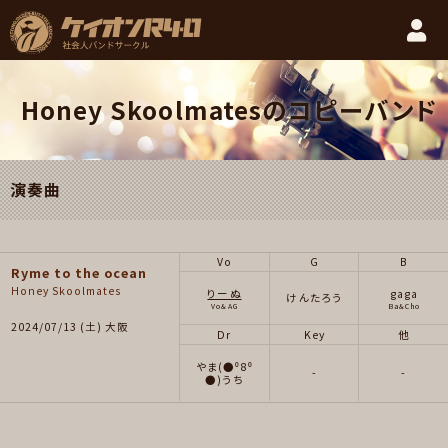
Honey Skoolmatesのコピーバンド
演奏曲
Vo
G
B
Ryme to the ocean
Honey Skoolmates
りーぬ
gaga
けんたろう
Vo&AG
Ba&Cho
2024/07/13 (土) 大阪
Dr
Key
他
やま(●⁰8⁰
-
-
●)うち