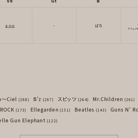
Vo
Gt
B
-
a-no
ばち
ドラム(
n～Ciel
B'z
スピッツ
Mr.Children
(268)
(267)
(264)
(261)
 ROCK
Ellegarden
Beatles
Guns N' R
(173)
(151)
(143)
elle Gun Elephant
(122)