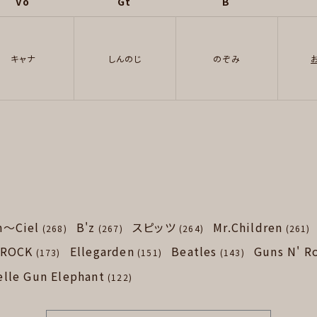
Vo
Gt
B
キャナ
しんのじ
のぞみ
n～Ciel
B'z
スピッツ
Mr.Children
(268)
(267)
(264)
(261)
 ROCK
Ellegarden
Beatles
Guns N' R
(173)
(151)
(143)
elle Gun Elephant
(122)