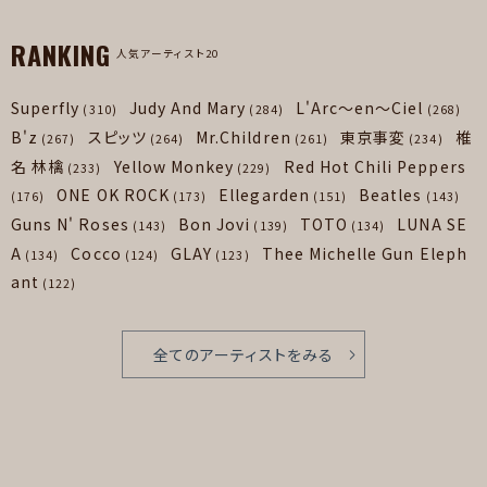
RANKING
人気アーティスト20
Superfly
Judy And Mary
L'Arc～en～Ciel
(310)
(284)
(268)
B'z
スピッツ
Mr.Children
東京事変
椎
(267)
(264)
(261)
(234)
名 林檎
Yellow Monkey
Red Hot Chili Peppers
(233)
(229)
ONE OK ROCK
Ellegarden
Beatles
(176)
(173)
(151)
(143)
Guns N' Roses
Bon Jovi
TOTO
LUNA SE
(143)
(139)
(134)
A
Cocco
GLAY
Thee Michelle Gun Eleph
(134)
(124)
(123)
ant
(122)
全てのアーティストをみる