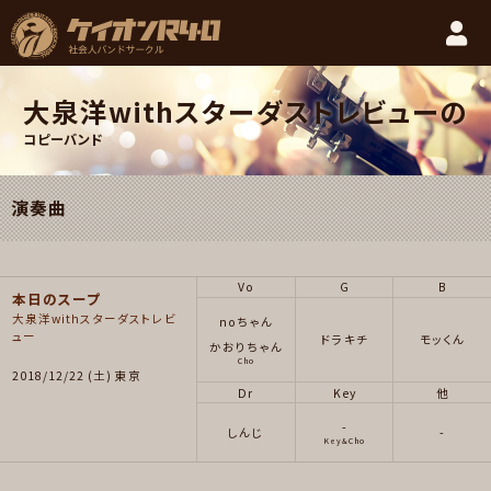
大泉洋withスターダストレビューの
コピーバンド
演奏曲
Vo
G
B
本日のスープ
大泉洋withスターダストレビ
noちゃん
ュー
ドラキチ
モッくん
かおりちゃん
Cho
2018/12/22 (土) 東京
Dr
Key
他
-
しんじ
-
Key&Cho