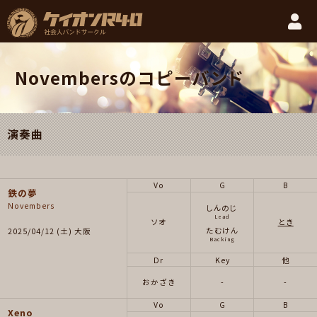
Novembersのコピーバンド
演奏曲
Vo
G
B
鉄の夢
Novembers
しんのじ
Lead
ソオ
とき
たむけん
2025/04/12 (土) 大阪
Backing
Dr
Key
他
おかざき
-
-
Vo
G
B
Xeno