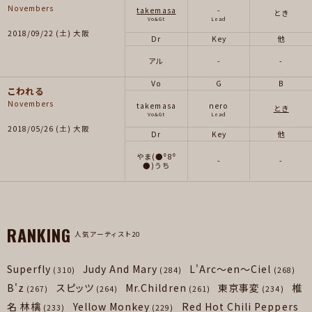
Novembers
takemasa
-
とき
Vo&Gt
Lead
2018/09/22 (土) 大阪
Dr
Key
他
アル
-
-
Vo
G
B
こわれる
Novembers
takemasa
nero
とき
Vo&Gt
Lead
2018/05/26 (土) 大阪
Dr
Key
他
やま(●⁰8⁰
-
-
●)うち
RANKING
人気アーティスト20
Superfly
Judy And Mary
L'Arc～en～Ciel
(310)
(284)
(268)
B'z
スピッツ
Mr.Children
東京事変
椎
(267)
(264)
(261)
(234)
名 林檎
Yellow Monkey
Red Hot Chili Peppers
(233)
(229)