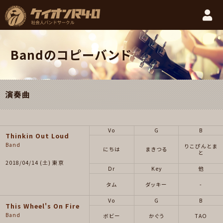
Bandのコピーバンド
演奏曲
Vo
G
B
Thinkin Out Loud
Band
りこぴんとま
にちは
まきつる
と
2018/04/14 (土) 東京
Dr
Key
他
タム
ダッキー
-
Vo
G
B
This Wheel's On Fire
Band
ボビー
かぐう
TAO