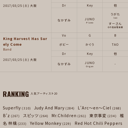
Dr
Key
他
2017/03/25 (土) 大阪
うがた
Sax
JUNO
なかずみ
Piano
すーさん
その他金管楽器
Vo
G
B
King Harvest Has Sur
ely Come
ボビー
かぐう
TAO
Band
Dr
Key
他
2017/03/25 (土) 大阪
JUNO
なかずみ
-
Organ
RANKING
人気アーティスト20
Superfly
Judy And Mary
L'Arc～en～Ciel
(310)
(284)
(268)
B'z
スピッツ
Mr.Children
東京事変
椎
(267)
(264)
(261)
(234)
名 林檎
Yellow Monkey
Red Hot Chili Peppers
(233)
(229)