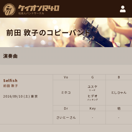
前田 敦子のコピーバンド
演奏曲
Vo
G
B
Selfish
前田 敦子
ユスケ
リード
ミホコ
としひゃん
ヒデオ
2016/09/10 (土) 東京
バッキング
Dr
Key
他
さいとーさん
-
-