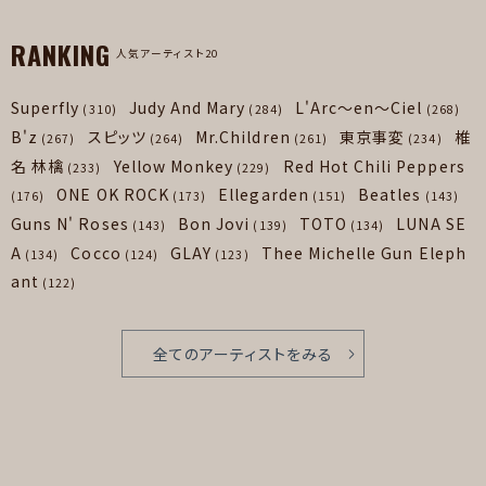
RANKING
人気アーティスト20
Superfly
Judy And Mary
L'Arc～en～Ciel
(310)
(284)
(268)
B'z
スピッツ
Mr.Children
東京事変
椎
(267)
(264)
(261)
(234)
名 林檎
Yellow Monkey
Red Hot Chili Peppers
(233)
(229)
ONE OK ROCK
Ellegarden
Beatles
(176)
(173)
(151)
(143)
Guns N' Roses
Bon Jovi
TOTO
LUNA SE
(143)
(139)
(134)
A
Cocco
GLAY
Thee Michelle Gun Eleph
(134)
(124)
(123)
ant
(122)
全てのアーティストをみる