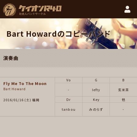
Bart Howardのコピーバンド
演奏曲
Vo
G
B
Fly Me To The Moon
Bart Howard
-
lefty
玄米茶
Dr
Key
他
2016/01/16 (土) 福岡
tanbou
みのらず
-