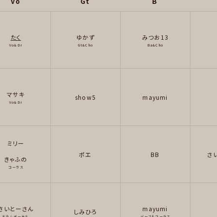
Vo
Gt
B
たく
ゆかず
みつお13
Vo&Dr
Gt&Cho
Ba&Cho
マサキ
show5
mayumi
Vo&Dr
ミリー
ポエ
BB
さ
きゃふの
コーラス
さいとーさん
mayumi
しみひろ
ドラムボーカル
ベース＆コーラス