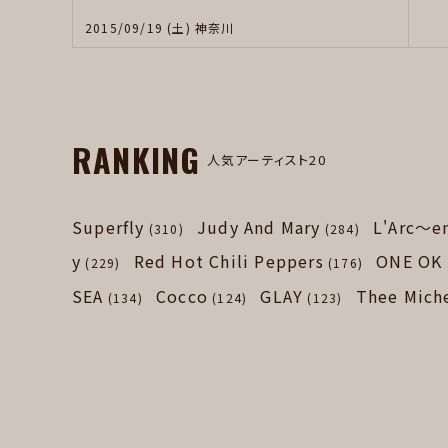
2015/09/19 (土) 神奈川
RANKING
人気アーティスト20
Superfly
Judy And Mary
L'Arc～e
(310)
(284)
y
Red Hot Chili Peppers
ONE OK
(229)
(176)
SEA
Cocco
GLAY
Thee Mich
(134)
(124)
(123)