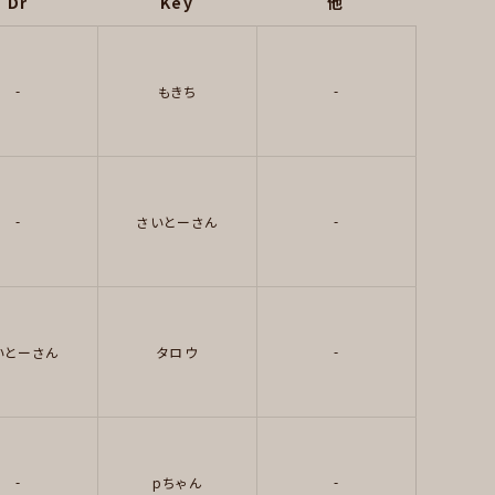
Dr
Key
他
-
-
もきち
-
-
さいとーさん
-
いとーさん
タロウ
-
-
pちゃん