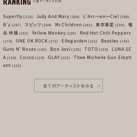
RANKING
人気アーティスト20
Superfly
Judy And Mary
L'Arc～en～Ciel
(310)
(284)
(268)
B'z
スピッツ
Mr.Children
東京事変
椎
(267)
(264)
(261)
(234)
名 林檎
Yellow Monkey
Red Hot Chili Peppers
(233)
(229)
ONE OK ROCK
Ellegarden
Beatles
(176)
(173)
(151)
(143)
Guns N' Roses
Bon Jovi
TOTO
LUNA SE
(143)
(139)
(134)
A
Cocco
GLAY
Thee Michelle Gun Eleph
(134)
(124)
(123)
ant
(122)
全てのアーティストをみる