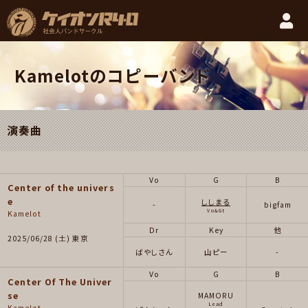
Kamelotのコピーバンド
演奏曲
Vo
G
B
Center of the univers
e
ししまる
-
bigfam
Vo&Gt
Kamelot
Dr
Key
他
2025/06/28 (土) 東京
ばやしさん
山ピー
-
Vo
G
B
Center Of The Univer
se
MAMORU
Lead
Kamelot